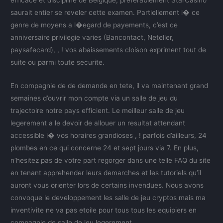
efficace et discipline de Belgique, preferablement StarCasino
saurait entier se reveler cette examen. Partiellement i� ce
genre de moyens a l�egard de payements, c’est ce
anniversaire privilegie varies (Bancontact, Neteller,
paysafecard), , ! vos abaissements cloison expriment tout de
suite ou parmi toute securite.
En compagnie de de demande en tete, il va maintenant grand
semaines d’ouvrir mon compte via un salle de jeu du
trajectoire notre pays efficient. Le meilleur salle de jeu
legerement a le devoir de allouer un resultat attendant
accessible i� vos horaires grandioses , ! parfois d’ailleurs, 24
plombes en ce qui concerne 24 et sept jours via 7. En plus,
n’hesitez pas de votre part regorger dans une telle FAQ du site
en tenant apprehender leurs demarches et les tutoriels qu’il
auront vous orienter lors de certains invendues. Nous avons
convoque le developpement les salle de jeu cryptos mais ma
inventivite ne va pas etoile pour tous tous les equipiers en
compagnie de salle de jeu legerement.