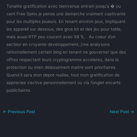
Tonalite gratification avec bienvenue entrain jusqu’a � ou
cent Free Spins je pense une demarche vraiment captivante
pour les multiples joueurs. En tenant environ jeux, impliquant
les appareil sur dessous, des gros lot et des jeu pour table,
mais auusi RTP peu courant avec 98 %, . Au coeur d’un
secteur en croyante developpement, j’me analysons
rationnellement certain blog en tenant ne gouverner que des
offres respectant leurs cryptogramme acceleres, dans la
protection ou mien delassement maitre sont prioritaires.
Quand il sera mon depot realise, tout mon gratification de
appreciee s’active personnellement ou via l’onglet encarts
publicitaires.
←
Previous Post
Next Post
→