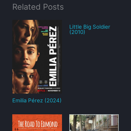
Related Posts
Little Big Soldier
(2010)
Emilia Pérez (2024)