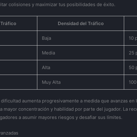
vitar colisiones y maximizar tus posibilidades de éxito.
 Tráfico
Densidad del Tráfico
Baja
10 
Media
25 
Alta
50 
Muy Alta
100
 dificultad aumenta progresivamente a medida que avanzas en lo
na mayor concentración y habilidad por parte del jugador. La r
gadores a asumir mayores riesgos y desafiar sus límites.
vanzadas