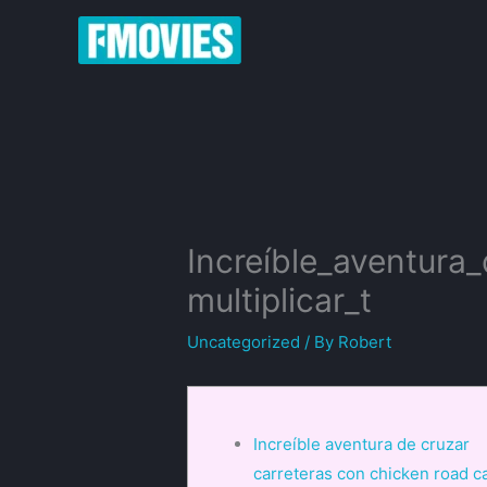
Skip
to
content
Increíble_aventura
multiplicar_t
Uncategorized
/ By
Robert
Increíble aventura de cruzar
carreteras con chicken road c