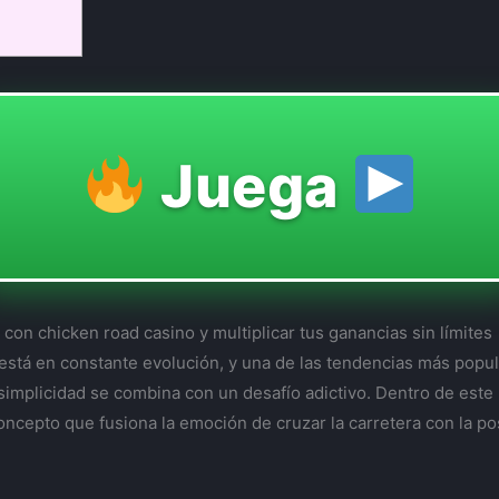
Juega
 con chicken road casino y multiplicar tus ganancias sin límites
stá en constante evolución, y una de las tendencias más popul
a simplicidad se combina con un desafío adictivo. Dentro de est
concepto que fusiona la emoción de cruzar la carretera con la p