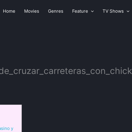
Home
Movies
Genres
Feature
TV Shows
_de_cruzar_carreteras_con_chic
asino y