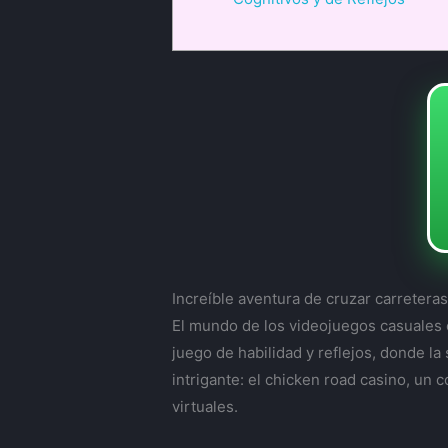
Increíble aventura de cruzar carreteras
El mundo de los videojuegos casuales e
juego de habilidad y reflejos, donde l
intrigante: el
chicken road casino
, un 
virtuales.