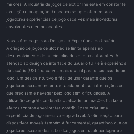
maiores. A indústria de jogos de slot online está em constante
evolução e adaptação, buscando sempre oferecer aos
jogadores experiências de jogo cada vez mais inovadoras,
envolventes e emocionantes.
Novas Abordagens ao Design e à Experiência do Usuário
A criação de jogos de slot não se limita apenas ao
desenvolvimento de funcionalidades e temas atraentes. A
atenção ao design da interface do usuário (UI) e à experiência
do usuário (UX) é cada vez mais crucial para o sucesso de um
jogo. Um design intuitivo e fácil de usar garante que os
jogadores possam encontrar rapidamente as informações de
que precisam e navegar pelo jogo sem dificuldades. A
utilização de gráficos de alta qualidade, animações fluidas e
efeitos sonoros envolventes contribui para criar uma
experiência de jogo imersiva e agradável. A otimização para
dispositivos móveis também é fundamental, garantindo que os
jogadores possam desfrutar dos jogos em qualquer lugar e a