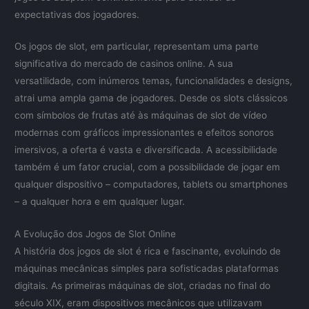
expectativas dos jogadores.
Os jogos de slot, em particular, representam uma parte
significativa do mercado de casinos online. A sua
versatilidade, com inúmeros temas, funcionalidades e designs,
atrai uma ampla gama de jogadores. Desde os slots clássicos
com símbolos de frutas até às máquinas de slot de vídeo
modernas com gráficos impressionantes e efeitos sonoros
imersivos, a oferta é vasta e diversificada. A acessibilidade
também é um fator crucial, com a possibilidade de jogar em
qualquer dispositivo – computadores, tablets ou smartphones
– a qualquer hora e em qualquer lugar.
A Evolução dos Jogos de Slot Online
A história dos jogos de slot é rica e fascinante, evoluindo de
máquinas mecânicas simples para sofisticadas plataformas
digitais. As primeiras máquinas de slot, criadas no final do
século XIX, eram dispositivos mecânicos que utilizavam