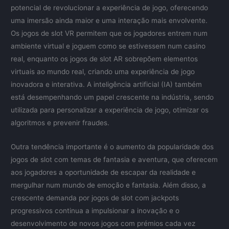
potencial de revolucionar a experiência de jogo, oferecendo
uma imersão ainda maior e uma interação mais envolvente.
Os jogos de slot VR permitem que os jogadores entrem num
ambiente virtual e joguem como se estivessem num casino
real, enquanto os jogos de slot AR sobrepõem elementos
virtuais ao mundo real, criando uma experiência de jogo
inovadora e interativa. A inteligência artificial (IA) também
está desempenhando um papel crescente na indústria, sendo
utilizada para personalizar a experiência de jogo, otimizar os
algoritmos e prevenir fraudes.
Outra tendência importante é o aumento da popularidade dos
jogos de slot com temas de fantasia e aventura, que oferecem
aos jogadores a oportunidade de escapar da realidade e
mergulhar num mundo de emoção e fantasia. Além disso, a
crescente demanda por jogos de slot com jackpots
progressivos continua a impulsionar a inovação e o
desenvolvimento de novos jogos com prémios cada vez