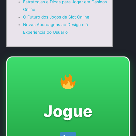
Estratégias e Dicas para Jogar em Casinos
Online
O Futuro dos Jogos de Slot Online
Novas Abordagens ao Design e à
Experiência do Usuário
Jogue