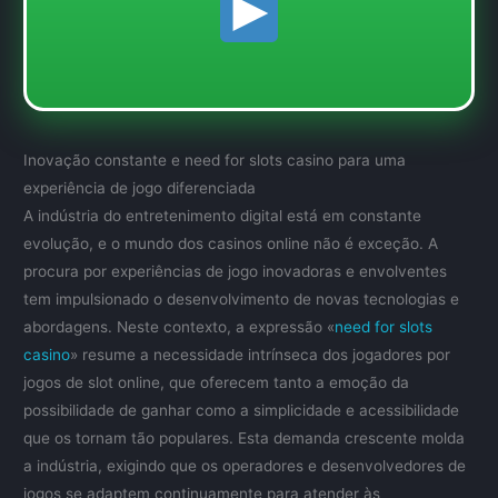
Inovação constante e need for slots casino para uma
experiência de jogo diferenciada
A indústria do entretenimento digital está em constante
evolução, e o mundo dos casinos online não é exceção. A
procura por experiências de jogo inovadoras e envolventes
tem impulsionado o desenvolvimento de novas tecnologias e
abordagens. Neste contexto, a expressão «
need for slots
casino
» resume a necessidade intrínseca dos jogadores por
jogos de slot online, que oferecem tanto a emoção da
possibilidade de ganhar como a simplicidade e acessibilidade
que os tornam tão populares. Esta demanda crescente molda
a indústria, exigindo que os operadores e desenvolvedores de
jogos se adaptem continuamente para atender às