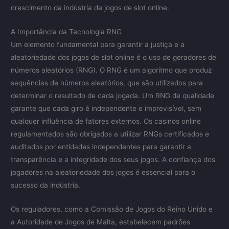
crescimento da indústria de jogos de slot online.
A Importância da Tecnologia RNG
Um elemento fundamental para garantir a justiça e a
aleatoriedade dos jogos de slot online é o uso de geradores de
números aleatórios (RNG). O RNG é um algoritmo que produz
sequências de números aleatórios, que são utilizados para
determinar o resultado de cada jogada. Um RNG de qualidade
garante que cada giro é independente e imprevisível, sem
qualquer influência de fatores externos. Os casinos online
regulamentados são obrigados a utilizar RNGs certificados e
auditados por entidades independentes para garantir a
transparência e a integridade dos seus jogos. A confiança dos
jogadores na aleatoriedade dos jogos é essencial para o
sucesso da indústria.
Os reguladores, como a Comissão de Jogos do Reino Unido e
a Autoridade de Jogos de Malta, estabelecem padrões