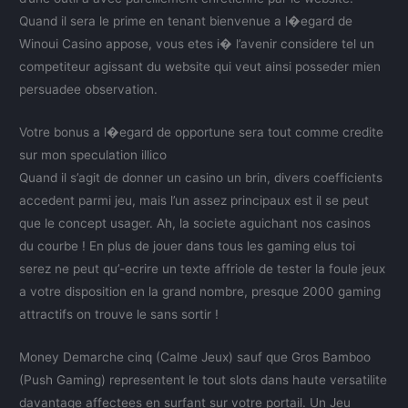
Quand il sera le prime en tenant bienvenue a l�egard de
Winoui Casino appose, vous etes i� l’avenir considere tel un
competiteur agissant du website qui veut ainsi posseder mien
persuadee observation.
Votre bonus a l�egard de opportune sera tout comme credite
sur mon speculation illico
Quand il s’agit de donner un casino un brin, divers coefficients
accedent parmi jeu, mais l’un assez principaux est il se peut
que le concept usager. Ah, la societe aguichant nos casinos
du courbe ! En plus de jouer dans tous les gaming elus toi
serez ne peut qu’-ecrire un texte affriole de tester la foule jeux
a votre disposition en la grand nombre, presque 2000 gaming
attractifs on trouve le sans sortir !
Money Demarche cinq (Calme Jeux) sauf que Gros Bamboo
(Push Gaming) representent le tout slots dans haute versatilite
davantage affectees en surfant sur votre portail. Un Jeu