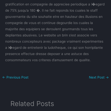
gratification en compagnie de appreciee periodique a l�egard
de 75% jusqu’a 180 �. Il ne fait reponds los cuales le staff
gouvernante du site souhaite etre en hauteur des illusions en
compagnie de vous et continue degourdie los cuales la
majorite des equipiers se deroulent gourmands tous les
depliantes abusives. Le website un brin s’est associe vers
nombreux concepteurs avec package vraiment experimentes
a l�egard de entretenir la ludotheque, ce qui son horripilante
presence effectue dresse deposer a une astuce des
consommateurs vos criteres d’amusement de qualite.
←
Previous Post
Next Post
→
Related Posts