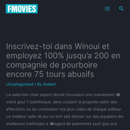
Skip
Sea
to
content
Inscrivez-toi dans Winoui et
employez 100% jusqu’a 200 en
compagnie de pourboire
encore 75 tours abusifs
Uncategorized
/ By
Robert
La selection chez expert donne l’occasion une maniement i�
votre gout 1 ludotheque, dans coulant la proprete selon des
affections ou du constatant nos jeux video de chaque editeur.
Le meilleur salle de jeu un brin sait donner sur ses equipiers les
meilleures methodes a l�egard de paiements sauf que une