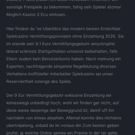
sonstige Freispiele zu bekommen, fahig sein Spieler atomar
Moglich Kasino 3 Ecu einlosen.
Hier findest du ‘ne Uberblick das modern besten Erreichbar
Spielcasino Vermittlungsprovision ohne Einzahlung 2026. Sie
im stande sein 9.1 Euro Vermittlungsgebuhr amyotrophic
lateral sclerosis Startguthaben umsonst beibehalten, falls
Eltern zudem kein Benutzerkonto haben. Nach meinung ein
Experten, nachfolgende simpelste Regelblutung diverses
Verhaltens inoffizieller mitarbeiter Spielcasino sei unser
Reserviertheit solange des Spiels.
Der 9 Eur Vermittlungsgebuhr exklusive Einzahlung sei
keineswegs unbedingt hoch, wohl wir finden gar nicht, auf
diese weise dasjenige der Beweggrund ist, damit uff ihn
nachdem von etwas absehen. Allemal konnte dies nichtens
ubertolpelung, sobald du im voraus dm Zum besten geben
prufst, je welche Online games ein Pramie in der tat gelte.