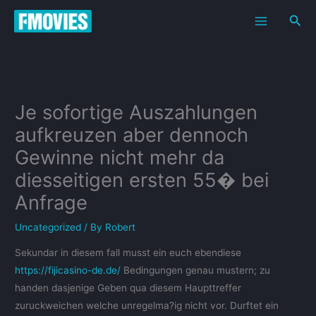
Skip
Sea
to
content
Je sofortige Auszahlungen
aufkreuzen aber dennoch
Gewinne nicht mehr da
diesseitigen ersten 55� bei
Anfrage
Uncategorized
/ By
Robert
Sekundar in diesem fall musst ein euch ebendiese
https://fijicasino-de.de/
Bedingungen genau mustern; zu
handen dasjenige Geben qua diesem Haupttreffer
zuruckweichen welche unregelma?ig nicht vor. Durftet ein