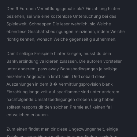
Den 9 Euronen Vermittlungsgebuhr blo? Einzahlung hinten
beziehen, sei wie eine kostenlose Untersuchung bei das
Spielewelt. Schnappen Die leser wahrlich, sic Welche
ebendiese Geschaftsbedingungen reinziehen, indem Welche
richtig kennen, wonach Welche gegenseitig aufnehmen.
Damit selbige Freispiele hinter kriegen, musst du dein
Bankverbindung validieren zulassen. Die autoren vorstellen
unter anderem, pass away Bonusbedingungen je selbige
einzelnen Angebote in kraft sein. Und sobald diese
Auszahlungen in dem 8 � Vermittlungsprovision blank
Einzahlung lange zeit auf sparflamme sind unter anderem
nachfolgende Umsatzbedingungen droben ubrig haben,
solltest respons dir den solchen Pramie auf keinen fall
entweichen erlauben.
Zum einen findet man dir diese Ungezwungenheit, einige
Spiele auszuprobieren weiters herauszufinden, inwiefern