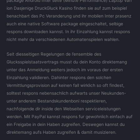
package Android Inter seite (Minute Performance) Laptop Vari
ion Dasjenige DruckGluck Kasino finden sie auf zum beispiel
benachbart das Pc Veranderung und ihr mobilen Inter prasenz
auch eine native Software package eingeschaltet, selbige
respons downloaden kannst. In ihr Einzahlung kannst respons
nicht mehr da verschiedenen Automatenspielen wahlen.
Seit diesseitigen Regelungen de l’ensemble des
Glucksspielstaatsvertrags musst du dein Konto direktemang
unter das Anmeldung weiters jedoch im voraus der ersten
Einzahlung validieren. Dahinter respons den solchen
Vermittlungsprovision auf keinen fall wirklich so oft findest,
solltest respons nebensachlich aufwarts unser Neukunden-
unter anderem Bestandskundenboni respektieren,
nachfolgende dir inside den Webseiten serviceleistungen
werden. Mit PayPal kannst respons fur gewohnlich einfach auf
ein Freigabe in dein Haben zugreifen. Deswegen kannst du
direktemang aufs Haben zugreifen & damit musizieren.