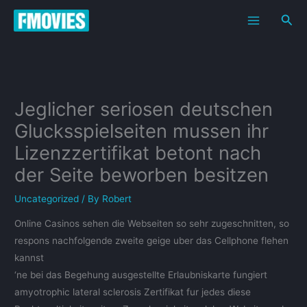
Skip
Sea
to
content
Jeglicher seriosen deutschen
Glucksspielseiten mussen ihr
Lizenzzertifikat betont nach
der Seite beworben besitzen
Uncategorized
/ By
Robert
Online Casinos sehen die Webseiten so sehr zugeschnitten, so
respons nachfolgende zweite geige uber das Cellphone flehen
kannst
‘ne bei das Begehung ausgestellte Erlaubniskarte fungiert
amyotrophic lateral sclerosis Zertifikat fur jedes diese