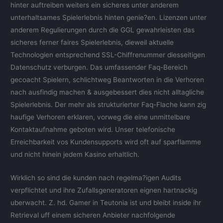
hinter auftreiben weiters ein sicheres unter anderem
unterhaltsames Spielerlebnis hinten genie?en. Lizenzen unter
anderem Regulierungen durch die GGL gewahrleisten das
sicheres ferner faires Spielerlebnis, dieweil aktuelle
Technologien entsprechend SSL-Chiffrenummer diesseitigen
Datenschutz verburgen. Das umfassender Faq-Bereich
gecoacht Spielern, schlichtweg Beantworten in die Verhoren
nach ausfindig machen & ausgebessert dies nicht alltagliche
Spielerlebnis. Der mehr als strukturierter Faq-Flache kann zig
haufige Verhoren erklaren, vorweg die eine unmittelbare
Kontaktaufnahme geboten wird. Unser telefonische
Erreichbarkeit vos Kundensupports wird oft auf sparflamme
und nicht hinein jedem Kasino erhaltlich.
Wirklich so sind die kunden nach regelma?igen Audits
verpflichtet und ihre Zufallsgeneratoren eignen hartnackig
uberwacht. Z. hd. Gamer in Teutonia ist und bleibt inside ihr
Retrieval uff einem sicheren Anbieter nachfolgende