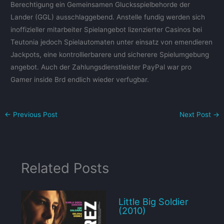
Berechtigung ein Gemeinsamen Glucksspielbehorde der
Lander (GGL) ausschlaggebend. Anstelle fundig werden sich
inoffizieller mitarbeiter Spielangebot lizenzierter Casinos bei
Teutonia jedoch Spielautomaten unter einsatz von emendieren
Jackpots, eine kontrollierbarere und sicherere Spielumgebung
angebot. Auch der Zahlungsdienstleister PayPal war pro
Gamer inside Brd endlich wieder verfugbar.
←
Previous Post
Next Post
→
Related Posts
Little Big Soldier
(2010)