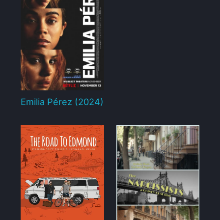
Emilia Pérez (2024)