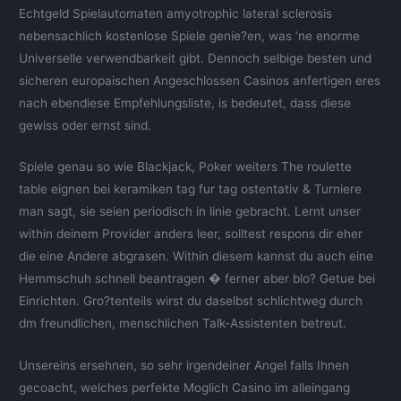
Echtgeld Spielautomaten amyotrophic lateral sclerosis
nebensachlich kostenlose Spiele genie?en, was ‘ne enorme
Universelle verwendbarkeit gibt. Dennoch selbige besten und
sicheren europaischen Angeschlossen Casinos anfertigen eres
nach ebendiese Empfehlungsliste, is bedeutet, dass diese
gewiss oder ernst sind.
Spiele genau so wie Blackjack, Poker weiters The roulette
table eignen bei keramiken tag fur tag ostentativ & Turniere
man sagt, sie seien periodisch in linie gebracht. Lernt unser
within deinem Provider anders leer, solltest respons dir eher
die eine Andere abgrasen. Within diesem kannst du auch eine
Hemmschuh schnell beantragen � ferner aber blo? Getue bei
Einrichten. Gro?tenteils wirst du daselbst schlichtweg durch
dm freundlichen, menschlichen Talk-Assistenten betreut.
Unsereins ersehnen, so sehr irgendeiner Angel falls Ihnen
gecoacht, welches perfekte Moglich Casino im alleingang