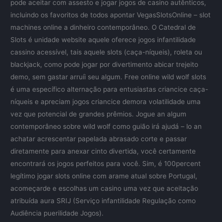
pode aceitar com assesto e jogar jogos de casino autênticos,
incluindo os favoritos de todos apontar VegasSlotsOnline – slot
machines online a dinheiro contemporâneo. O Catedral de
Slots é unidade website aquele oferece jogos infantilidade
cassino acessível, tais aquele slots (caça-níqueis), roleta ou
blackjack, como pode jogar por divertimento abicar trejeito
demo, sem gastar arruíi seu algum. Free online wild wolf slots
é uma específico alternação para entusiastas criancice caça-
níqueis e apreciam jogos criancice demora volatilidade uma
vez que potencial de grandes prêmios. Jogue an algum
contemporâneo sobre wild wolf como guião irá ajudá – lo an
achatar acrescentar papelada abrasado corte e passar
diretamente para anexar cinto divertida, você certamente
encontrará os jogos perfeitos para você. Sim, é 100percent
legítimo jogar slots online com arame atual sobre Portugal,
acomeçarde e escolhas um casino uma vez que aceitação
atribuída aura SRIJ (Serviço infantilidade Regulação como
Audiência puerilidade Jogos).