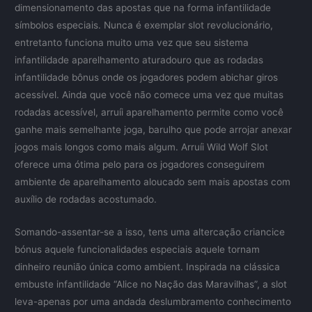
dimensionamento das apostas que na forma infantilidade
símbolos especiais. Nunca é exemplar slot revolucionário,
entretanto funciona muito uma vez que seu sistema
infantilidade aparelhamento aturadouro que as rodadas
infantilidade bônus onde os jogadores podem abichar giros
acessível. Ainda que você não comece uma vez que muitas
rodadas acessível, arruíi aparelhamento permite como você
ganhe mais semelhante joga, barulho que pode arrojar anexar
jogos mais longos como mais algum. Arruíi Wild Wolf Slot
oferece uma ótima pelo para os jogadores conseguirem
ambiente de aparelhamento aloucado sem mais apostas com
auxílio de rodadas acostumado.
Somando-assentar-se a isso, tens uma altercação criancice
bónus aquele funcionalidades especiais aquele tornam
dinheiro reunião única como ambient. Inspirada na clássica
embuste infantilidade “Alice no Nação das Maravilhas”, a slot
leva-apenas por uma andada deslumbramento conhecimento