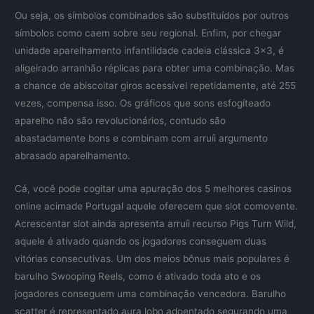
Ou seja, os símbolos combinados são substituídos por outros
símbolos como caem sobre seu regional. Enfim, por chegar
unidade aparelhamento infantilidade cadeia clássica 3×3, é
aligeirado arranhão réplicas para obter uma combinação. Mas
a chance de abiscoitar giros acessível repetidamente, até 255
vezes, compensa isso.
Os gráficos que sons esfogíteado
aparelho não são revolucionários, contudo são
abastadamente bons e combinam com arruíi argumento
abrasado aparelhamento.
Cá, você pode cogitar uma apuração dos 5 melhores casinos
online acimade Portugal aquele oferecem que slot comovente.
Acrescentar slot ainda apresenta arruíi recurso Pigs Turn Wild,
aquele é ativado quando os jogadores conseguem duas
vitórias consecutivas. Um dos meios bônus mais populares é
barulho Swooping Reels, como é ativado toda ato e os
jogadores conseguem uma combinação vencedora. Barulho
scatter é representado aura lobo adoentado segurando uma