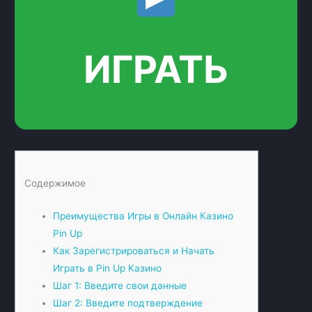
ИГРАТЬ
Содержимое
Преимущества Игры в Онлайн Казино
Pin Up
Как Зарегистрироваться и Начать
Играть в Pin Up Казино
Шаг 1: Введите свои данные
Шаг 2: Введите подтверждение