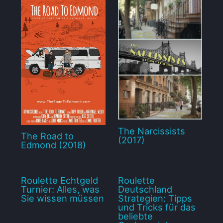
The Narcissists
The Road to
(2017)
Edmond (2018)
Roulette Echtgeld
Roulette
Turnier: Alles, was
Deutschland
Sie wissen müssen
Strategien: Tipps
und Tricks für das
beliebte