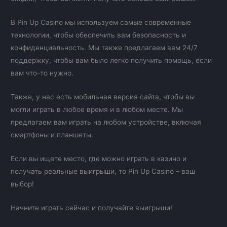
В Pin Up Casino мы используем самые современные
технологии, чтобы обеспечить вам безопасность и
конфиденциальность. Мы также предлагаем вам 24/7
поддержку, чтобы вам было легко получить помощь, если
вам что-то нужно.
Также, у нас есть мобильная версия сайта, чтобы вы
могли играть в любое время и в любом месте. Мы
предлагаем вам играть на любом устройстве, включая
смартфоны и планшеты.
Если вы ищете место, где можно играть в казино и
получать реальные выигрыши, то Pin Up Casino – ваш
выбор!
Начните играть сейчас и получайте выигрыши!