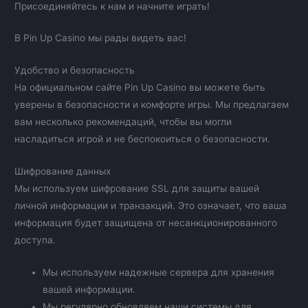
Присоединяйтесь к нам и начните играть!
В Pin Up Casino мы рады видеть вас!
Удобство и безопасность
На официальном сайте Pin Up Casino вы можете быть
уверены в безопасности и комфорте игры. Мы предлагаем
вам несколько рекомендаций, чтобы вы могли
насладиться игрой и не беспокоиться о безопасности.
Шифрование данных
Мы используем шифрование SSL для защиты вашей
личной информации и транзакций. Это означает, что ваша
информация будет защищена от несанкционированного
доступа.
Мы используем надежные сервера для хранения
вашей информации.
Мы регулярно обновляем наши системы для