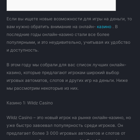
Если вы ищете новые возможности для игры на деньги, то
вам нужно обратить внимание на онлайн-
казино
. В
последние годы онлайн-казино стали все более
популярными, и это неудивительно, учитывая их удобство
и доступность.
В этом году мы собрали для вас список лучших онлайн-
казино, которые предлагают игрокам широкий выбор
игровых автоматов, слотов и других игр на деньги. Ниже
мы рассмотрим некоторые из них.
Казино 1: Wildz Casino
Wildz Casino – это новый игрок на рынке онлайн-казино, но
уже быстро завоевал популярность среди игроков. Он
предлагает более 3 000 игровых автоматов и слотов от