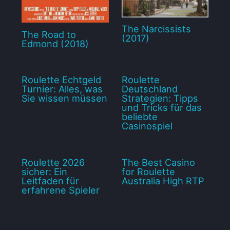
The Narcissists
The Road to
(2017)
Edmond (2018)
Roulette Echtgeld
Roulette
Turnier: Alles, was
Deutschland
Sie wissen müssen
Strategien: Tipps
und Tricks für das
beliebte
Casinospiel
Roulette 2026
The Best Casino
sicher: Ein
for Roulette
Leitfaden für
Australia High RTP
erfahrene Spieler