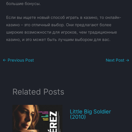
большие бонусы.
Если вы ищете новый способ играть в казино, то онлайн-
казино – это отличный выбор. Они предлагают более
широкие возможности для игроков, чем традиционные
казино, и это может быть лучшим выбором для вас.
←
Previous Post
Next Post
→
Related Posts
Little Big Soldier
(2010)