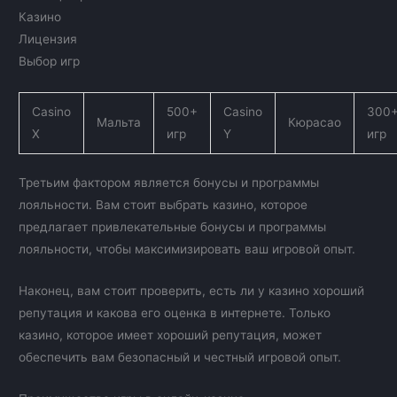
Казино
Лицензия
Выбор игр
Casino
500+
Casino
300
Мальта
Кюрасао
X
игр
Y
игр
Третьим фактором является бонусы и программы
лояльности. Вам стоит выбрать казино, которое
предлагает привлекательные бонусы и программы
лояльности, чтобы максимизировать ваш игровой опыт.
Наконец, вам стоит проверить, есть ли у казино хороший
репутация и какова его оценка в интернете. Только
казино, которое имеет хороший репутация, может
обеспечить вам безопасный и честный игровой опыт.