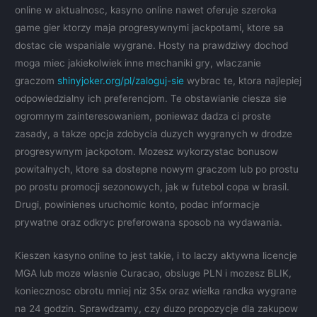
online w aktualnosc, kasyno online nawet oferuje szeroka
game gier ktorzy maja progresywnymi jackpotami, ktore sa
dostac cie wspaniale wygrane. Hosty na prawdziwy dochod
moga miec jakiekolwiek inne mechaniki gry, wlaczanie
graczom
shinyjoker.org/pl/zaloguj-sie
wybrac te, ktora najlepiej
odpowiedzialny ich preferencjom. Te obstawianie ciesza sie
ogromnym zainteresowaniem, poniewaz dadza ci proste
zasady, a takze opcja zdobycia duzych wygranych w drodze
progresywnym jackpotom. Mozesz wykorzystac bonusow
powitalnych, ktore sa dostepne nowym graczom lub po prostu
po prostu promocji sezonowych, jak w futebol copa w brasil.
Drugi, powinienes uruchomic konto, podac informacje
prywatne oraz odkryc preferowana sposob na wydawania.
Kieszen kasyno online to jest takie, i to laczy aktywna licencje
MGA lub moze wlasnie Curacao, obsluge PLN i mozesz BLIK,
koniecznosc obrotu mniej niz 35x oraz wielka randka wygrane
na 24 godzin. Sprawdzamy, czy duzo propozycje dla zakupow