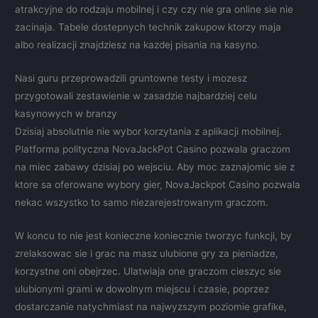
atrakcyjne do rodzaju mobilnej i czy czy nie gra online sie nie
zacinaja. Tabele dostepnych technik zakupow ktorzy maja
albo realizacji znajdziesz na kazdej pisania na kasyno.
Nasi guru przeprowadzili gruntowne testy i mozesz
przygotowali zestawienie w zasadzie najbardziej celu
kasynowych w branzy
Dzisiaj absolutnie nie wybor korzytania z aplikacji mobilnej.
Platforma polityczna NovaJackPot Casino pozwala graczom
na miec zabawy dzisiaj po wejsciu. Aby moc zaznajomic sie z
ktore sa oferowane wybory gier, NovaJackpot Casino pozwala
nekac wszystko to samo niezarejestrowanym graczom.
W koncu to nie jest konieczne koniecznie tworzyc funkcji, by
zrelaksowac sie i grac na masz ulubione gry za pieniadze,
korzystne oni obejrzec. Ulatwiaja one graczom cieszyc sie
ulubionymi grami w dowolnym miejscu i czasie, poprzez
dostarczanie natychmiast na najwyzszym poziomie grafike,