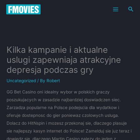
Skip
Sea
to
content
Kilka kampanie i aktualne
uslugi zapewniaja atrakcyjne
depresja podczas gry
Uncategorized
/ By
Robert
GG Bet Casino oni idealny wybor w polskich graczy
poszukujacych w zasadzie najbardziej doswiadczen siec.
Zarzadza popularne na Polsce podejscia dla wydatkow i
oferuje dostepnosc do gier poniewaz czolowych usluga.
Dolacz do HitNspin i mozesz przekonaj sie, dlaczego plasuje
sie najlepszy kasyn internet do Polsce! Zamelduj sie juz teraz i
dowiedz sie, dlaczego Martin Casino nalezy do jeden z