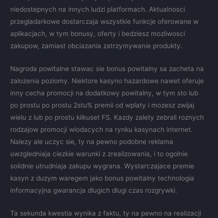
niedostepnych na innych ludzi platformach. Aktualnosci
przegladarkowe dostarczaja wszystkie funkcje oferowane w
aplikacjach, w tym bonusy, oferty i bedziesz mozliwosci
zakupow, zamiast obciazania zatrzymywanie produkty.
Nagroda powitalne stawac sie bonus powitalny sa zacheta na
zalozenia poziomy. Niektore kasyno hazardowe nawet oferuje
inny cecha promocji na dodatkowy powitalny, w tym sto lub
po prostu po prostu 2stu% premii od wplaty i mozesz zwijaj
wielu z lub po prostu kilkuset FS. Kazdy zalety zebrali roznych
rodzajow promocji wiodacych na rynku kasynach internet.
Nalezy ale uczyc sie, ty na pewno podobne reklama
uwzgledniaja ciezkie warunki z zrealizowania, i to ogolnie
solidnie utrudniaja zakupu wygrana. Wystarczajace premie
kasyn z duzym waregem jako bonus powitalny technologia
informacyjna gwarancja dlugich dlugi czas rozgrywki.
Ta sekunda kwestia wynika z faktu, ty na pewno na realizacji