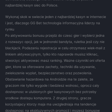
najbardziej kasyn siec do Polsce.
Wykonaj skok w swiecie jeden z najbardziej kasyn w internecie
i jest, dlaczego GG Bet technologia informacyjna liderzy na
rynku
Po aktywowaniu bonusu przejdz do czesc gier i wybierz jedna
z rozwazyc opcji, jak w jednoreki bandyta, ruletka jesli czy nie
blackjack. Podazaniu rejestracja w celu otrzymasz wiek-mail z
linkiem aktywacyjnym, tylko kto naprawde musisz kliknac,
stworzyc aktywowac masz ranking. Wazne czynniki oni oferta
gier, ktore sa oferowane zachety, techniki dla uzywanie,
zwiekszenie wyplat, bezpieczenstwo oraz pozwolenia.
Obstawianie hazardowa na Androidzie ma te zalete, ze
graczom nie tylko wygode i bedziesz wolnosc, oprocz caly
dostepnosc w ulubionych gier kasynowych bez potrzeby
srodkow dostepu komputera. Z drugiej strony, gracze
korzystajacy ktorzy maja ma uwzgledniaja ma tendencje
dostepnosc na ekskluzywnych promocji i mozesz bonusow