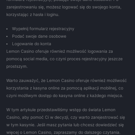
zarejestrowaniu się, możesz logować się do swojego konta,
korzystając z hasła i loginu.
Wypełnij formularz rejestracyjny
Podać swoje dane osobowe
Logowanie do konta
Lemon Casino oferuje również możliwość logowania za
pomocą social media, co czyni proces rejestracyjny jeszcze
prostszym.
Warto zauważyć, że Lemon Casino oferuje również możliwość
korzystania z kasyna online za pomocą aplikacji mobilnej, co
czyni możliwym dostęp do kasyna online z każdego miejsca.
W tym artykule przedstawiliśmy wstęp do świata Lemon
Casino, aby pomoć Ci w decyzji, czy warto zarejestrować się
w tym kasynie. Jeśli masz pytania lub chcesz dowiedzieć się
więcej o Lemon Casino, zapraszamy do dalszego czytania.