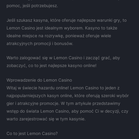
pomoc, jeśli potrzebujesz.
Jeśli szukasz kasyna, które oferuje najlepsze warunki gry, to
Lemon Casino jest idealnym wyborem. Kasyno to także
idealne miejsce na rozrywkę, ponieważ oferuje wiele
atrakcyjnych promocji i bonusów.
Warto zalogować się w Lemon Casino i zacząć grać, aby
zobaczyć, co to jest najlepsze kasyno online!
Wprowadzenie do Lemon Casino
Witaj w świecie hazardu online! Lemon Casino to jeden z
najpopularniejszych kasyn online, które oferują szeroki wybór
gier i atrakcyjne promocje. W tym artykule przedstawimy
wstęp do świata Lemon Casino, aby pomoć Ci w decyzji, czy
warto zarejestrować się w tym kasynie.
Co to jest Lemon Casino?