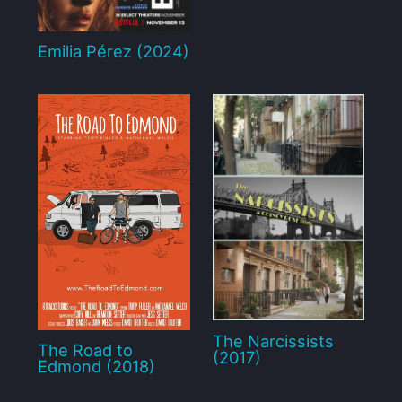
Emilia Pérez (2024)
The Narcissists
The Road to
(2017)
Edmond (2018)