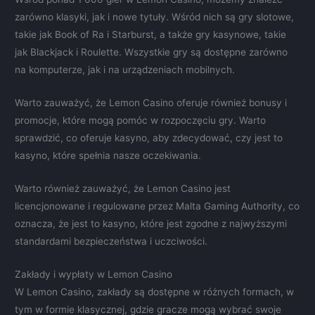
zarówno klasyki, jak i nowe tytuły. Wśród nich są gry slotowe,
takie jak Book of Ra i Starburst, a także gry kasynowe, takie
jak Blackjack i Roulette. Wszystkie gry są dostępne zarówno
na komputerze, jak i na urządzeniach mobilnych.
Warto zauważyć, że Lemon Casino oferuje również bonusy i
promocje, które mogą pomóc w rozpoczęciu gry. Warto
sprawdzić, co oferuje kasyno, aby zdecydować, czy jest to
kasyno, które spełnia nasze oczekiwania.
Warto również zauważyć, że Lemon Casino jest
licencjonowane i regulowane przez Malta Gaming Authority, co
oznacza, że jest to kasyno, które jest zgodne z najwyższymi
standardami bezpieczeństwa i uczciwości.
Zakłady i wypłaty w Lemon Casino
W Lemon Casino, zakłady są dostępne w różnych formach, w
tym w formie klasycznej, gdzie gracze mogą wybrać swoje