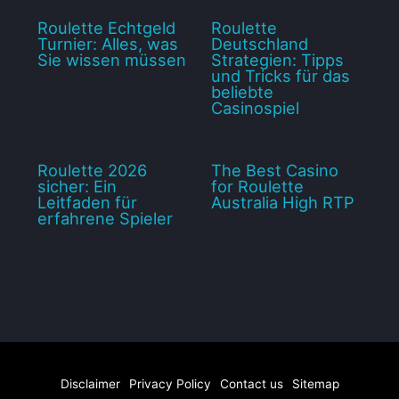
Roulette Echtgeld
Roulette
Turnier: Alles, was
Deutschland
Sie wissen müssen
Strategien: Tipps
und Tricks für das
beliebte
Casinospiel
Roulette 2026
The Best Casino
sicher: Ein
for Roulette
Leitfaden für
Australia High RTP
erfahrene Spieler
Disclaimer
Privacy Policy
Contact us
Sitemap