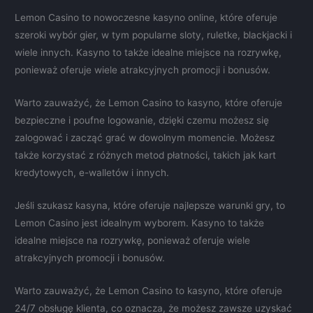
Lemon Casino to nowoczesne kasyno online, które oferuje
szeroki wybór gier, w tym popularne sloty, ruletke, blackjacki i
wiele innych. Kasyno to także idealne miejsce na rozrywkę,
ponieważ oferuje wiele atrakcyjnych promocji i bonusów.
Warto zauważyć, że Lemon Casino to kasyno, które oferuje
bezpieczne i poufne logowanie, dzięki czemu możesz się
zalogować i zacząć grać w dowolnym momencie. Możesz
także korzystać z różnych metod płatności, takich jak kart
kredytowych, e-walletów i innych.
Jeśli szukasz kasyna, które oferuje najlepsze warunki gry, to
Lemon Casino jest idealnym wyborem. Kasyno to także
idealne miejsce na rozrywkę, ponieważ oferuje wiele
atrakcyjnych promocji i bonusów.
Warto zauważyć, że Lemon Casino to kasyno, które oferuje
24/7 obsługę klienta, co oznacza, że możesz zawsze uzyskać