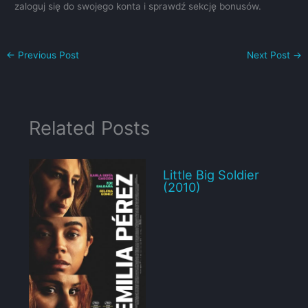
zaloguj się do swojego konta i sprawdź sekcję bonusów.
←
Previous Post
Next Post
→
Related Posts
Little Big Soldier
(2010)