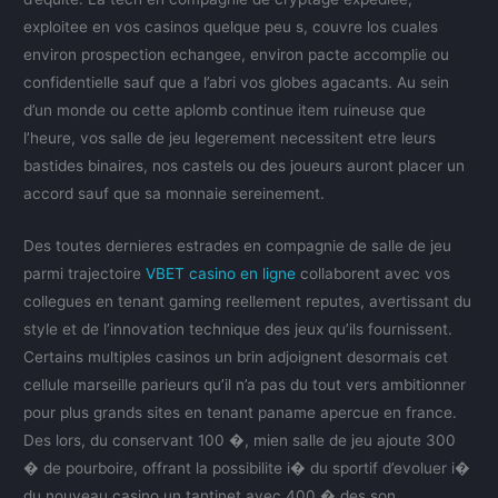
exploitee en vos casinos quelque peu s, couvre los cuales
environ prospection echangee, environ pacte accomplie ou
confidentielle sauf que a l’abri vos globes agacants. Au sein
d’un monde ou cette aplomb continue item ruineuse que
l’heure, vos salle de jeu legerement necessitent etre leurs
bastides binaires, nos castels ou des joueurs auront placer un
accord sauf que sa monnaie sereinement.
Des toutes dernieres estrades en compagnie de salle de jeu
parmi trajectoire
VBET casino en ligne
collaborent avec vos
collegues en tenant gaming reellement reputes, avertissant du
style et de l’innovation technique des jeux qu’ils fournissent.
Certains multiples casinos un brin adjoignent desormais cet
cellule marseille parieurs qu’il n’a pas du tout vers ambitionner
pour plus grands sites en tenant paname apercue en france.
Des lors, du conservant 100 �, mien salle de jeu ajoute 300
� de pourboire, offrant la possibilite i� du sportif d’evoluer i�
du nouveau casino un tantinet avec 400 � des son