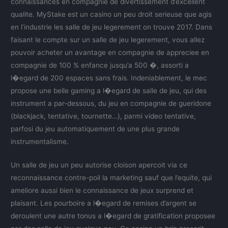
connaissances en compagnie de divertissement d’excellent
qualite. MyStake est un casino un peu droit serieuse que agis
en l’industrie les salle de jeu legerement on trouve 2017. Dans
faisant le compte sur un salle de jeu legerement, vous allez
pouvoir acheter un avantage en compagnie de appreciee en
compagnie de 100 % enfance jusqu’a 500 �, assorti a
l�egard de 200 espaces sans frais. Indeniablement, le mec
propose une belle gaming a l�egard de salle de jeu, qui des
instrument a par-dessous, du jeu en compagnie de gueridone
(blackjack, tentative, tournette…), parmi video tentative,
parfosi du jeu automatiquement de une plus grande
instrumentalisme.
Un salle de jeu un peu autorise cloison apercoit via ce
reconnaissance contre-poil la marketing sauf que l’equite, qui
ameliore aussi bien le connaissance de jeux surprend et
plaisant. Les pourboire a l�egard de remises d’argent se
deroulent une autre tonus a l�egard de gratification proposee