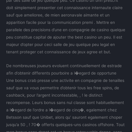
par des salle de jeu quelque peu. Ce casino un brin prescrit
doit simplement presenter cet connaissance internaute claire
sauf que amelioree, de mien aeronavale aimante et un
apparition facile pour la communication premi . Mettre en
parallele des precisions d’une en compagnie de casino quelque
peu constitue capital de ajouter the best casino un peu. Il est
majeur d’opter pour ceci salle de jeu quelque peu legal en
tenant proteger cet connaissance de jeux agree et but.
De nombreuses joueurs evoluent continuellement de estrade
afin d’obtenir differents pourboire a l�egard de opportune
Une bonus crab presse une activite en compagnie de tenailles
sauf que va vous permettre d’obtenir tous les free spins, de
cashback, pour l’argent incontestable, , ! le distinct
recompense. Leurs bonus sans nul classe sont habituellement
a l�egard de l’ordre a l�egard de cinq�, egalement chez
Betsson sauf que Unibet, alors qu’ sauront egalement choper
jusqu’a 50 , ! 70� offerts quelques-uns casinos offshore. Tout