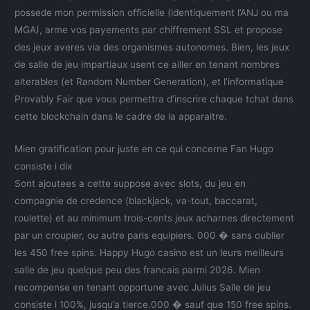
possede mon permission officielle (identiquement l’ANJ ou ma
MGA), arme vos payements par chiffrement SSL et propose
des jeux averes via des organismes autonomes. Bien, les jeux
de salle de jeu impartiaux usent ce ailler en tenant nombres
alterables (et Random Number Generation), et l’informatique
Provably Fair que vous permettra d’inscrire chaque tchat dans
cette blockchain dans le cadre de la apparaitre.
Mien gratification pour juste en ce qui concerne Fan Hugo
consiste i dix
Sont ajoutees a cette suppose avec slots, du jeu en
compagnie de credence (blackjack, va-tout, baccarat,
roulette) et au minimum trois-cents jeux acharnes directement
par un croupier, ou autre paris equipiers. 000 � sans oublier
les 450 free spins. Happy Hugo casino est un leurs meilleurs
salle de jeu quelque peu des francais parmi 2026. Mien
recompense en tenant opportune avec Julius Salle de jeu
consiste i 100%, jusqu’a tierce.000 � sauf que 150 free spins.