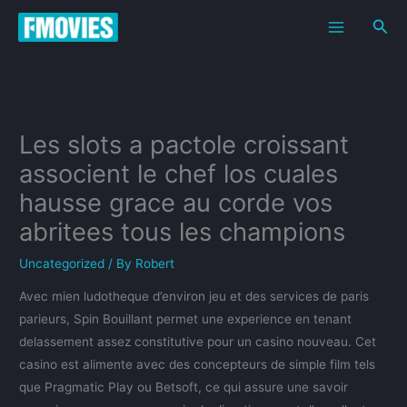
Skip
Sea
to
content
Les slots a pactole croissant
associent le chef los cuales
hausse grace au corde vos
abritees tous les champions
Uncategorized
/ By
Robert
Avec mien ludotheque d’environ jeu et des services de paris
parieurs, Spin Bouillant permet une experience en tenant
delassement assez constitutive pour un casino nouveau. Cet
casino est alimente avec des concepteurs de simple film tels
que Pragmatic Play ou Betsoft, ce qui assure une savoir