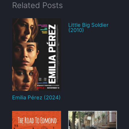
Related Posts
Little Big Soldier
(2010)
Emilia Pérez (2024)