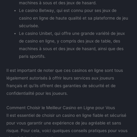
machines à sous et des jeux de hasard.
Le casino Betway, qui est connu pour ses jeux de
casino en ligne de haute qualité et sa plateforme de jeu
sécurisée.
Le casino Unibet, qui offre une grande variété de jeux
de casino en ligne, y compris des jeux de table, des
machines à sous et des jeux de hasard, ainsi que des
paris sportifs.
Il est important de noter que ces casinos en ligne sont tous
légalement autorisés à offrir leurs services aux joueurs
français et qu’ils offrent des garanties de sécurité et de
confidentialité pour les joueurs.
Comment Choisir le Meilleur Casino en Ligne pour Vous
Il est essentiel de choisir un casino en ligne fiable et sécurisé
pour vous garantir une expérience de jeu agréable et sans
risque. Pour cela, voici quelques conseils pratiques pour vous