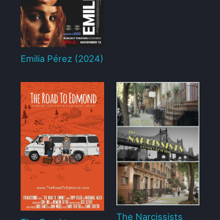
Emilia Pérez (2024)
The Narcissists