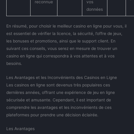
reconnue
vos
données
En résumé, pour choisir le meilleur casino en ligne pour vous, il
est essentiel de vérifier la licence, la sécurité, l’offre de jeux,
les bonuses et promotions, ainsi que le support client. En
suivant ces conseils, vous serez en mesure de trouver un
casino en ligne qui correspondra à vos attentes et à vos
besoins.
Les Avantages et les Inconvénients des Casinos en Ligne
Les casinos en ligne sont devenus très populaires ces
dernières années, offrant une expérience de jeu en ligne
sécurisée et amusante. Cependant, il est important de
comprendre les avantages et les inconvénients de ces
plateformes pour prendre une décision éclairée.
Les Avantages