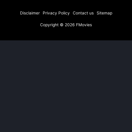
Disclaimer
Privacy Policy
Contact us
Sitemap
Copyright © 2026 FMovies