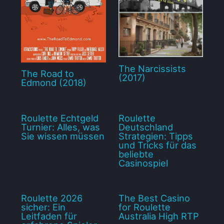
The Narcissists
The Road to
(2017)
Edmond (2018)
Roulette Echtgeld
Roulette
Turnier: Alles, was
Deutschland
Sie wissen müssen
Strategien: Tipps
und Tricks für das
beliebte
Casinospiel
Roulette 2026
The Best Casino
sicher: Ein
for Roulette
Leitfaden für
Australia High RTP