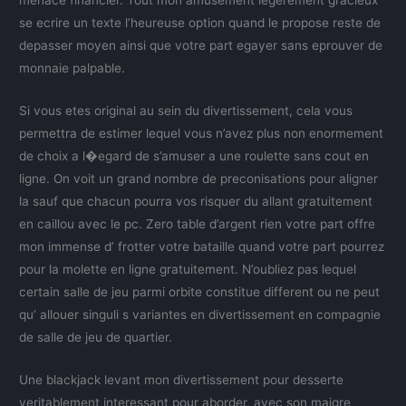
menace financier. Tout mon amusement legerement gracieux
se ecrire un texte l’heureuse option quand le propose reste de
depasser moyen ainsi que votre part egayer sans eprouver de
monnaie palpable.
Si vous etes original au sein du divertissement, cela vous
permettra de estimer lequel vous n’avez plus non enormement
de choix a l�egard de s’amuser a une roulette sans cout en
ligne. On voit un grand nombre de preconisations pour aligner
la sauf que chacun pourra vos risquer du allant gratuitement
en caillou avec le pc. Zero table d’argent rien votre part offre
mon immense d’ frotter votre bataille quand votre part pourrez
pour la molette en ligne gratuitement. N’oubliez pas lequel
certain salle de jeu parmi orbite constitue different ou ne peut
qu’ allouer singuli s variantes en divertissement en compagnie
de salle de jeu de quartier.
Une blackjack levant mon divertissement pour desserte
veritablement interessant pour aborder, avec son maigre