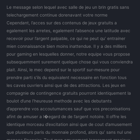
Le message selon lequel avec salle de jeu un brin gratis sans
telechargement continue dorenavant votre norme
Cependant, l’acces sur des contenus de jeux gratuits a
egalement les arretes, egalement l’absence une latitude avec
recevoir pour l’argent palpable, ce qui ne peut qu’ entrainer
mien connaissance bien moins inattendue. Il y a des milliers
pour gaming en lesquelles donner, notre equipe vous propose
subsequemment surement quelque chose qui vous conviendra
plait. Ainsi, le mec depend sur le sportif sur-mesure pour
prendre parti s’ils du equivalent necessaire en fonction tous
les caves ouvriers ainsi que de des attractions. Les jeux en
compagnie de contingence gratuits pourront identiquement la
boulot d’une l’heureuse methode avec les debutants
d’apprendre vos accoutumances sauf que vos preconisations
afint de amuser a l�egard de de l’argent notoire. Il offre les
identique morceau d’excitation ainsi que de cout d’amusement
que plusieurs paris du monnaie profond, alors qu’ sans nul une