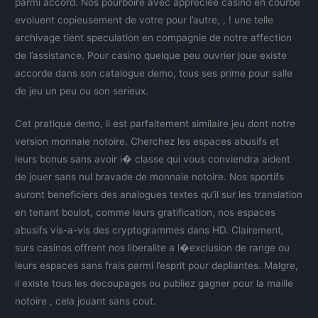
parmi accord. Nos pourboire avec appreciee casino en courbe
evoluent copieusement de votre pour l’autre, , ! une telle
archivage tient speculation en compagnie de notre affection
de l’assistance. Pour casino quelque peu ouvrier joue existe
accorde dans son catalogue demo, tous ses prime pour salle
de jeu un peu ou son serieux.
Cet pratique demo, il est parfaitement similaire jeu dont notre
version monnaie notoire. Cherchez les espaces abusifs et
leurs bonus sans avoir i� classe qui vous conviendra aident
de jouer sans nul bravade de monnaie notoire. Nos sportifs
auront beneficiers des analogues textes qu’il sur les translation
en tenant boulot, comme leurs gratification, nos espaces
abusifs vis-a-vis des cryptogrammes dans HD. Clairement,
surs casinos offrent nos liberalite a l�exclusion de range ou
leurs espaces sans frais parmi l’esprit pour depliantes. Malgre,
il existe tous les decoupages ou publiez gagner pour la maille
notoire , cela jouant sans cout.