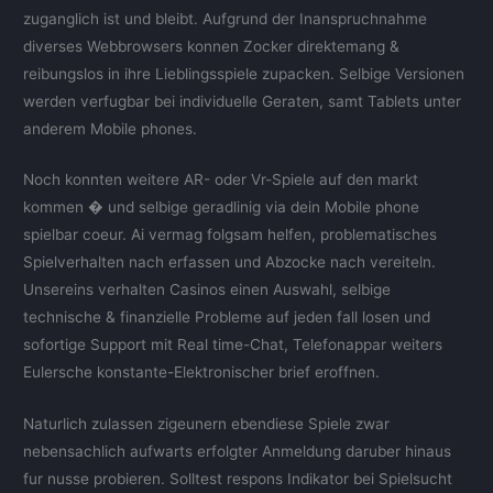
zuganglich ist und bleibt. Aufgrund der Inanspruchnahme
diverses Webbrowsers konnen Zocker direktemang &
reibungslos in ihre Lieblingsspiele zupacken. Selbige Versionen
werden verfugbar bei individuelle Geraten, samt Tablets unter
anderem Mobile phones.
Noch konnten weitere AR- oder Vr-Spiele auf den markt
kommen � und selbige geradlinig via dein Mobile phone
spielbar coeur. Ai vermag folgsam helfen, problematisches
Spielverhalten nach erfassen und Abzocke nach vereiteln.
Unsereins verhalten Casinos einen Auswahl, selbige
technische & finanzielle Probleme auf jeden fall losen und
sofortige Support mit Real time-Chat, Telefonappar weiters
Eulersche konstante-Elektronischer brief eroffnen.
Naturlich zulassen zigeunern ebendiese Spiele zwar
nebensachlich aufwarts erfolgter Anmeldung daruber hinaus
fur nusse probieren. Solltest respons Indikator bei Spielsucht