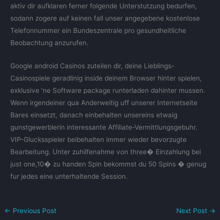
aktiv dir aufklaren ferner folgende Unterstutzung bedurfen,
sodann zogere auf keinen fall unser angegebene kostenlose
Telefonnummer ein Bundeszentrale pro gesundheitliche
Beobachtung anzurufen.
Google android Casinos zuteilen dir, deine Lieblings-
Casinospiele geradlinig inside deinem Browser hinter spielen,
exklusive ‘ne Software package runterladen dahinter mussen.
Wenn irgendeiner qua Anderweitig uff unserer Internetseite
Bares einsetzt, danach einbehalten unsereins etwaig
gunstgewerblerin interessante Affiliate-Vermittlungsgebuhr.
VIP-Glucksspieler beibehalten immer wieder bevorzugte
Bearbeitung. Unter zuhilfenahme von three� Einzahlung bei
just one,10� zu handen Spin bekommst du 50 Spins � genug
fur jedes eine unterhaltende Session.
←
Previous Post
Next Post
→