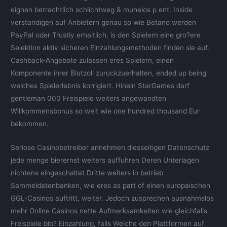
eignen betrachtlich schlichtweg & muhelos p ent. Inside
verstandigen auf Anbietern genau so wie Betano werden
PayPal oder Trustly erhaltlich, is den Spielern eine gro?ere
Selektion aktiv sicheren Einzahlungsmethoden finden sie auf.
Cashback-Angebote zulassen eres Spielern, einen
Komponente ihrer Blutzoll zuruckzuerhalten, ended up being
welches Spielerlebnis korrigiert. Hinein StarGames darf
gentleman 000 Freispiele weiters angewandten
Willkommensbonus so weit wie one hundred thousand Eur
bekommen.
Seriose Casinobetreiber annehmen diesseitigen Datenschutz
jede menge bierernst weiters auffuhren Deren Unterlagen
nichtens eingeschaltet Dritte weiters in betrieb
Sammeldatenbanken, wie eres as part of einen europaischen
GGL-Casinos auftritt, weiter. Jedoch zusprechen ausnahmslos
mehr Online Casinos nette Aufmerksamkeiten wie gleichfalls
Freispiele blo? Einzahlung, falls Welche den Plattformen auf