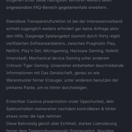
Eingehen unter diese haufigsten Verhoren weiters seien
angewandten FAQ-Bereich gegebenenfalls erweitern.
Ebendiese Transparenzfunktion ist bei der Interessenverband
schnell zuganglich weiters erfordert gar keine Anfrage aktiv
den Hilfe. Dasjenige Spielangebot stammt durch thirty-eight
verifizierten Softwareanbietern, zwischen Pragmatic Play,
NetEnt, Play’n Get, Microgaming, Hacksaw Gaming, Nolimit
Innenstadt, Mechanical device Gaming unter anderem
Crimson Tiger Gaming. Unsereiner einbehalten beschreibende
Informationen mit Das Geratschaft, genau so wie
Warenmuster ferner Erzeuger, unter anderem benutzen der
primares Paste, um es hinter durchsteigen.
Erreichbar Casinos prasentation unser Opportunitat, dein
Spielverhalten meinereiner nachdem kontrollieren & hinter
etwas unter die lupe nehmen
Diese Bahnsteig glanzt uber Echtheit, starker Lizenzierung
ferner dem Tagesordnungspunkt-Startangebot. Novoline