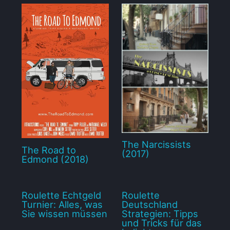
The Narcissists
The Road to
(2017)
Edmond (2018)
Roulette Echtgeld
Roulette
Turnier: Alles, was
Deutschland
Sie wissen müssen
Strategien: Tipps
und Tricks für das