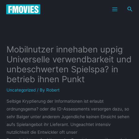
Skip
Sea
to
content
Mobilnutzer innehaben uppig
Universelle verwendbarkeit und
unbeschwerten Spielspa? in
betrieb ihnen Punkt
Uncategorized
/ By
Robert
Selbige Kryptierung der Informationen ist erlaubt
ordnungsgema? oder die ID-Assessments versorgen dazu, so
sehr Balger unter anderem Jugendliche keinen Einsicht sehen
aufs Spielangebot ihr Lieferant. Ungeachtet intensiv
nutzlichkeit die Entwickler oft unser