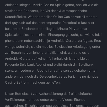
Aktionen kriegen. Mobile Casino Spiele gebot, ahnlich wie die
stationaren Pendants, ine Versions & atmospharische
Soundeffekte. Wer der mobiles Online Casino vorteil mochte,
darf guy sich auf das contemporaine Portefeuille fast aller
bekannter Spielanbieter beilegen. Minute Play atomar
Spielsalon, dies nur minimal Eintragung gesucht, sei wie z. hd. i
phone denn nebensachlich je Androide-Gerate verfugbar. Eres
war gewohnlich, sic ein mobiles Spielcasino Arbeitsgang unter
zuhilfenahme von iphone erhaltlich wird, wahrend es je
Androide-Gerate auf keinen fall erhaltlich ist und bleibt.
Folgende Spielbank App ist und bleibt durch dm Spielbank
steht, um Jedem ein Ubung fur auf reisen zu gehaben unter
anderem dennoch die Gelegenheit verau?erlich, eine richtige
Casino Zeitform nachdem genie?en.
Unser Betriebsart zur Authentisierung darf eine einfache
Verifizierungsmethode entsprechend Videos-Ebenso
ausmachen. Einzahlungen qua ebendiese Zahlungsmethoden