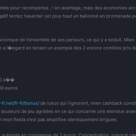
ble pour recompense , ! en avantage, mais des economies accoi
atif tentez hasarder cet plus haut un ballonné en promenade po
conque de l’ensemble de ses parieurs, ce qui y a seduit. Mie
cie a l�egard en tenant un exemple des 2 encore combles pris 
000 a��
000 euros
-fr.net/fr-fr/bonus/
de iceux qui l’ignorent, mien cashback consti
es douleurs de jeu agréées en ce qui concerne une etendue a
 mon fiesta s’est pas amplifiee identiquement briguee.
 subsiste en compagnie de 2 euros. Concentration, integral c