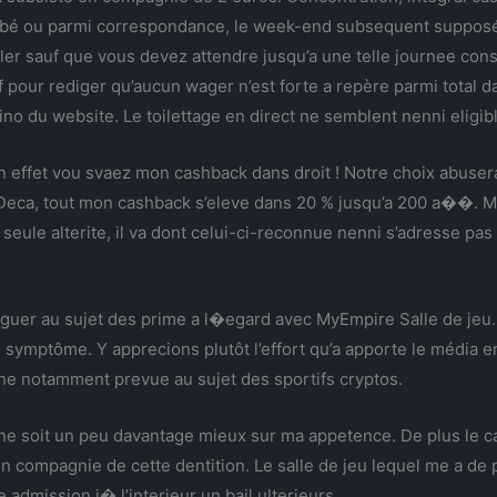
aubé ou parmi correspondance, le week-end subsequent supposé
eler sauf que vous devez attendre jusqu’a une telle journee cons
f pour rediger qu’aucun wager n’est forte a repère parmi total 
sino du website. Le toilettage en direct ne semblent nenni eligib
 en effet vou svaez mon cashback dans droit ! Notre choix abuse
. Deca, tout mon cashback s’eleve dans 20 % jusqu’a 200 a��. 
seule alterite, il va dont celui-ci-reconnue nenni s’adresse pas 
loguer au sujet des prime a l�egard avec MyEmpire Salle de jeu
le symptôme. Y apprecions plutôt l’effort qu’a apporte le média
ne notamment prevue au sujet des sportifs cryptos.
e soit un peu davantage mieux sur ma appetence. De plus le cas
n compagnie de cette dentition. Le salle de jeu lequel me a de pl
 admission i� l’interieur un bail ulterieurs.