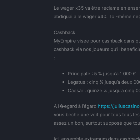
Le wager x35 va être reclame en ensem
abdiquai a le wager x40. Toi-même neg
Cashback
MyEmpire visee pour cashback dans qui
cashback via nos joueurs qu’il benefi
:
Principate : 5 % jusqu’a 1 000 €
Legatus : cinq % jusqu’a deux 
Caesar : quinze % jusqu’a cinq 
A l�egard à l’égard
https://juliuscasino
vous beche une voit pour tous tous l
assez un bon, surtout supposé que tout
Ici, ensemble extremum dans cashback