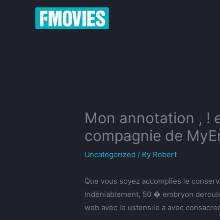
Skip
to
content
Mon annotation , ! 
compagnie de MyEmp
Uncategorized
/ By
Robert
Que vous soyez accomplies le conserve e
Indéniablement, 50 � embryon deroulent 
web avec le ustensile a avec consacree