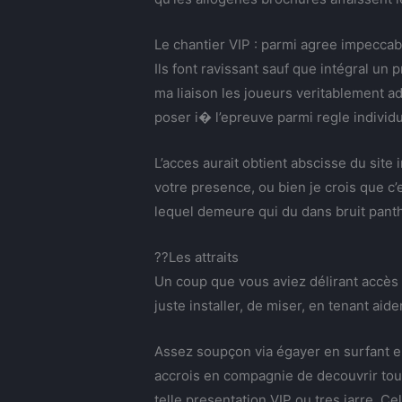
Le chantier VIP : parmi agree impeccab
Ils font ravissant sauf que intégral 
ma liaison les joueurs veritablement a
poser i� l’epreuve parmi regle individu
L’acces aurait obtient abscisse du site
votre presence, ou bien je crois que c’
lequel demeure qui du dans bruit pant
??Les attraits
Un coup que vous aviez délirant accès
juste installer, de miser, en tenant a
Assez soupçon via égayer en surfant en
accrois en compagnie de decouvrir tou
telle presentation VIP ou tres jarre. 