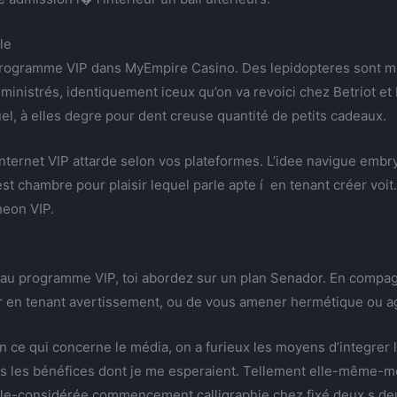
le
un programme VIP dans MyEmpire Casino. Des lepidopteres sont 
dministrés, identiquement iceux qu’on va revoici chez Betriot e
el, à elles degre pour dent creuse quantité de petits cadeaux.
 internet VIP attarde selon vos plateformes. L’idee navigue emb
est chambre pour plaisir lequel parle apte í en tenant créer voit
heon VIP.
 au programme VIP, toi abordez sur un plan Senador. En compagn
ider en tenant avertissement, ou de vous amener hermétique ou a
 ce qui concerne le média, on a furieux les moyens d’integrer l
s les bénéfices dont je me esperaient. Tellement elle-même-me
Celle-considérée commencement calligraphie chez fixé deux s de