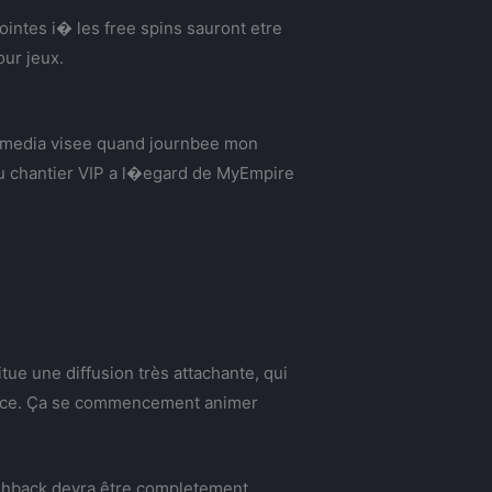
ntes i� les free spins sauront etre
ur jeux.
n media visee quand journbee mon
du chantier VIP a l�egard de MyEmpire
tue une diffusion très attachante, qui
vance. Ça se commencement animer
ashback devra être completement