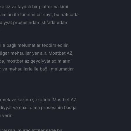
əsiz və faydalı bir platforma kimi
mları ilə tanınan bir sayt, bu nəticədə
ydiyyat prosesindən istifadə edən
.
lə bağlı məlumatlar təqdim edilir.
digər məhsullar yer alır. Mostbet AZ,
də, mostbet az qeydiyyat adımlarını
 və məhsullarla ilə bağlı məlumatlar
kmek ve kazino şirkətidir. Mostbet AZ
diyyat və daxil olma prosesinin basqa
 verir.
irərkən, müraciətçilər sade bir