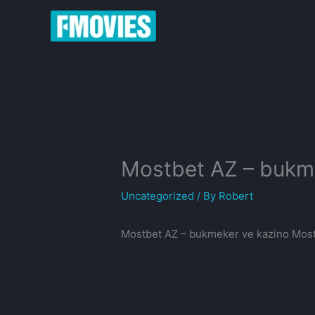
Skip
to
content
Mostbet AZ – bukme
Uncategorized
/ By
Robert
Mostbet AZ – bukmeker ve kazino Mostb