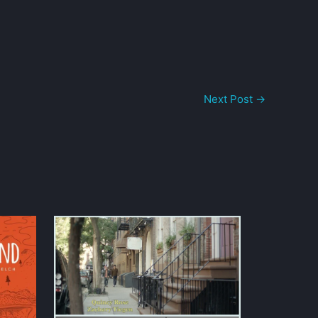
Next Post
→