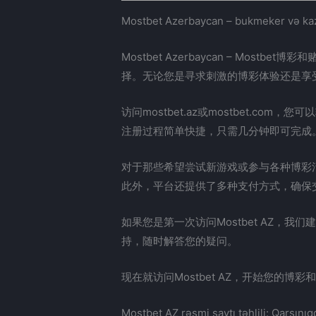
Mostbet Azerbaycan – bukmeker və 
Mostbet Azerbaycan – Mos
择。无论您是寻求刺激的博彩体验还是享受在
访问mostbet.az或mostbet.co
注册过程简单快捷，只需几分钟即可完成
对于那些希望尝试新游戏或参与各种博彩活
此外，平台还提供了多种支付方式，确保
如果您是第一次访问Mostbet AZ，我
持，随时解答您的疑问。
现在就访问Mostbet AZ，开始您的博
Mostbet AZ rəsmi saytı təhlili: Qarşınıq