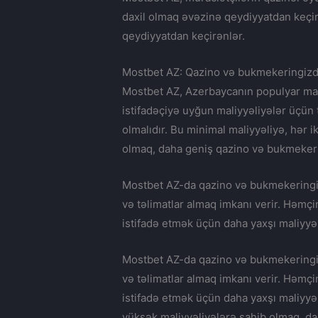
daxil olmaq əvəzinə qeydiyyatdan keçir
qeydiyyatdan keçirənlər.
Mostbet AZ: Qazino və bukmekeringizdə
Mostbet AZ, Azerbaycanın populyar mali
istifadəçiyə uyğun maliyyəliyələr üçün
olmalıdır. Bu minimal maliyyəliyə, hər 
olmaq, daha geniş qazino və bukmekerin
Mostbet AZ-da qazino və bukmekeringiz
və təlimatlar almaq imkanı verir. Həmç
istifadə etmək üçün daha yaxşı maliyyə
Mostbet AZ-da qazino və bukmekeringiz
və təlimatlar almaq imkanı verir. Həmç
istifadə etmək üçün daha yaxşı maliyyə
yüksək maliyyəliyələrə sahib olmaq, dah