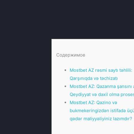
Содержимое
Mostbet AZ rəsmi saytı təhlili:
Qarşınıqda və təchizatı
Mostbet AZ: Qazanma şansını a
Qeydiyyat və daxil olma proses
Mostbet AZ: Qazino və
bukmekeringizdən istifadə üç
qədər maliyyəliyiniz lazımdır?