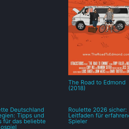
The Road to Edmond
(2018)
tte Deutschland
Roulette 2026 sicher: 
egien: Tipps und
Leitfaden für erfahren
s für das beliebte
Spieler
ospiel