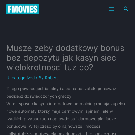
Skip
Sea
to
content
Musze zeby dodatkowy bonus
bez depozytu jak kasyn siec
wielokrotnosci tuz po?
Uncategorized
/ By
Robert
Z tego powodu jest idealny i albo na poczatek, poniewaz i
bedziesz doswiadczonych graczy
W ten sposob kasyna internetowe normalnie promuja zupelnie
nowe automaty ktorzy maja darmowymi spinami, ale w
rzadkich przypadkach naprawde sa i darmowe pieniadze
bonusowe. W tej czesc bylo najnowsze i mozesz
najistotniejsze motywacja bez depozytu, i to spolecznosc