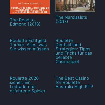
The Narcissists
The Road to
(2017)
Edmond (2018)
Roulette Echtgeld
Roulette
Turnier: Alles, was
Deutschland
Sie wissen müssen
Strategien: Tipps
und Tricks für das
beliebte
Casinospiel
Roulette 2026
The Best Casino
sicher: Ein
for Roulette
Leitfaden für
Australia High RTP
erfahrene Spieler