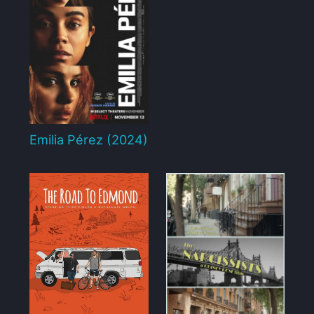
Emilia Pérez (2024)