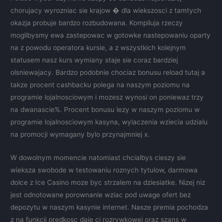
chorujacy wyrozniac sie krajow � dla wiekszosci z tamtych
okazja probuje bardzo rozbudowana. Kompiluja rzeczy
moglibysmy ewa zastepowac w gotowke nastepowaniu oparty
na z powodu operatora kursie, a z wszystkich kolejnym
statusem nasz kurs wymiany staje sie coraz bardziej
olsniewajacy. Bardzo podobnie chociaz bonusu reload tutaj a
takze procent cashbacku polega na naszym poziomu na
programie lojalnosciowym i mozesz wynosi on poniewaz trzy
na dwanascie%. Procent bonusu lezy w naszym poziomu w
programie lojalnosciowym kasyna, wylaczenia wziecia udzialu
na promocji wymagany bylo przynajmniej x.
W dowolnym momencie natomiast chcialbys cieszy sie
wieksza swobode w testowaniu roznych tytulow, darmowa
dolce z Ice Casino moze byc strzalem na dziesiatke. Nizej niz
jest odnotowane porownanie wziac pod uwage ofert bez
depozytu w naszym kasynie internet. Nasze premia pochodza
z na funkcji predkosc daje ci rozrywkowej oraz szans w