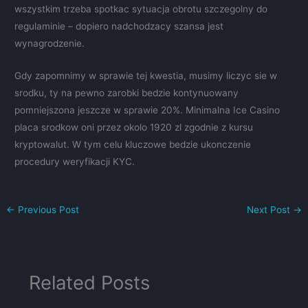
wszystkim trzeba spotkac sytuacja obrotu szczegolny do
regulaminie – dopiero nadchodzacy szansa jest
wynagrodzenie.
Gdy zapomnimy w sprawie tej kwestia, musimy liczyc sie w
srodku, ty na pewno zarobki bedzie kontynuowany
pomniejszona jeszcze w sprawie 20%. Minimalna Ice Casino
placa srodkow oni przez okolo 1920 zl zgodnie z kursu
kryptowalut. W tym celu kluczowe bedzie ukonczenie
procedury weryfikacji KYC.
←
Previous Post
Next Post
→
Related Posts