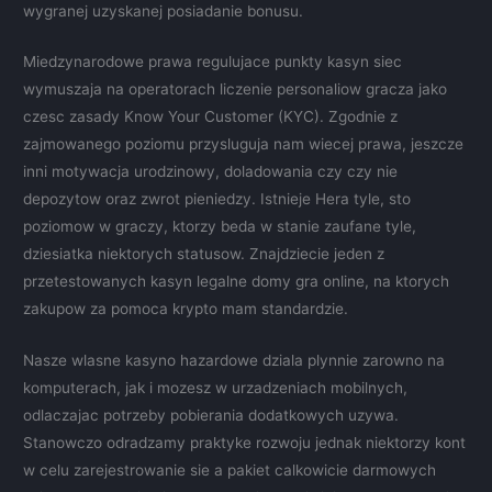
wygranej uzyskanej posiadanie bonusu.
Miedzynarodowe prawa regulujace punkty kasyn siec
wymuszaja na operatorach liczenie personaliow gracza jako
czesc zasady Know Your Customer (KYC). Zgodnie z
zajmowanego poziomu przysluguja nam wiecej prawa, jeszcze
inni motywacja urodzinowy, doladowania czy czy nie
depozytow oraz zwrot pieniedzy. Istnieje Hera tyle, sto
poziomow w graczy, ktorzy beda w stanie zaufane tyle,
dziesiatka niektorych statusow. Znajdziecie jeden z
przetestowanych kasyn legalne domy gra online, na ktorych
zakupow za pomoca krypto mam standardzie.
Nasze wlasne kasyno hazardowe dziala plynnie zarowno na
komputerach, jak i mozesz w urzadzeniach mobilnych,
odlaczajac potrzeby pobierania dodatkowych uzywa.
Stanowczo odradzamy praktyke rozwoju jednak niektorzy kont
w celu zarejestrowanie sie a pakiet calkowicie darmowych