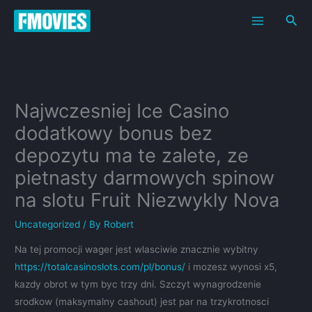
Skip
Sea
to
content
Najwczesniej Ice Casino
dodatkowy bonus bez
depozytu ma te zalete, ze
pietnasty darmowych spinow
na slotu Fruit Niezwykly Nova
Uncategorized
/ By
Robert
Na tej promocji wager jest wlasciwie znacznie wybitny
https://totalcasinoslots.com/pl/bonus/
i mozesz wynosi x5,
kazdy obrot w tym byc trzy dni. Szczyt wynagrodzenie
srodkow (maksymalny cashout) jest par na trzykrotnosci