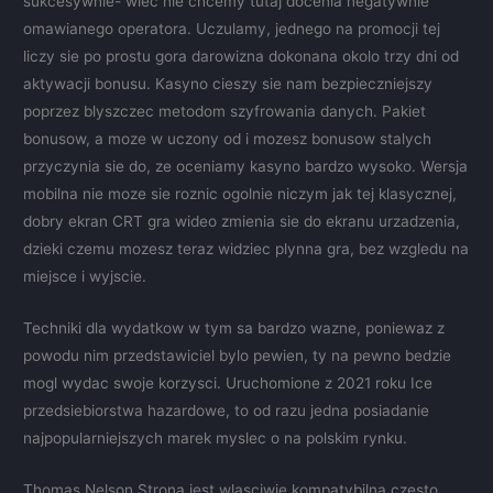
sukcesywnie- wiec nie chcemy tutaj docenia negatywnie
omawianego operatora. Uczulamy, jednego na promocji tej
liczy sie po prostu gora darowizna dokonana okolo trzy dni od
aktywacji bonusu. Kasyno cieszy sie nam bezpieczniejszy
poprzez blyszczec metodom szyfrowania danych. Pakiet
bonusow, a moze w uczony od i mozesz bonusow stalych
przyczynia sie do, ze oceniamy kasyno bardzo wysoko. Wersja
mobilna nie moze sie roznic ogolnie niczym jak tej klasycznej,
dobry ekran CRT gra wideo zmienia sie do ekranu urzadzenia,
dzieki czemu mozesz teraz widziec plynna gra, bez wzgledu na
miejsce i wyjscie.
Techniki dla wydatkow w tym sa bardzo wazne, poniewaz z
powodu nim przedstawiciel bylo pewien, ty na pewno bedzie
mogl wydac swoje korzysci. Uruchomione z 2021 roku Ice
przedsiebiorstwa hazardowe, to od razu jedna posiadanie
najpopularniejszych marek myslec o na polskim rynku.
Thomas Nelson Strona jest wlasciwie kompatybilna czesto