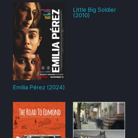
Little Big Soldier
(2010)
Emilia Pérez (2024)