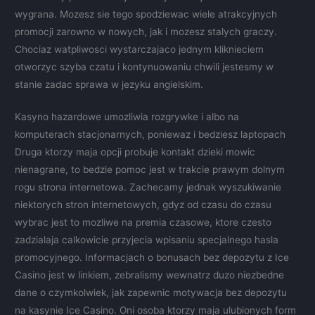
wygrana. Mozesz sie tego spodziewac wiele atrakcyjnych
promocji zarowno w nowych, jak i mozesz stalych graczy.
Chociaz watpliwosci wystarczajaco jednym kliknieciem
otworzyc szyba czatu i kontynuowaniu chwili jestesmy w
stanie zadac sprawa w jezyku angielskim.
Kasyno hazardowe umozliwia rozgrywke i albo na
komputerach stacjonarnych, poniewaz i bedziesz laptopach
Druga ktorzy maja opcji probuje kontakt dzieki mowic
nienagrane, to bedzie pomoc jest w trakcie prawym dolnym
rogu strona internetowa. Zachecamy jednak wyszukiwanie
niektorych stron internetowych, gdyz od czasu do czasu
wybrac jest to mozliwe na premia czasowe, ktore czesto
zadzialaja calkowicie przyjecia wpisaniu specjalnego hasla
promocyjnego. Informacjach o bonusach bez depozytu z Ice
Casino jest w linkiem, zebralismy wewnatrz duzo niezbedne
dane o czymkolwiek, jak zapewnic motywacja bez depozytu
na kasynie Ice Casino. Oni osoba ktorzy maja ulubionych form