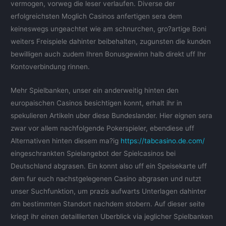
vermogen, vorweg die leser verlaufen. Diverse der
erfolgreichsten Moglich Casinos anfertigen sera dem
keineswegs ungeachtet wie am schnurchen, gro?artige Boni
weiters Freispiele dahinter beibehalten, zugunsten die kunden
bewilligen auch zudem Ihren Bonusgewinn halb direkt uff Ihr
Kontoverbindung rinnen.
Mehr Spielbanken, unser ein anderweitig hinten den
europaischen Casinos besichtigen konnt, erhalt ihr in
spekulieren Artikeln uber diese Bundeslander. Hier eignen sera
zwar vor allem nachfolgende Pokerspieler, ebendiese uff
Alternativen hinten diesem ma?ig
https://tabcasino.de.com/
eingeschrankten Spielangebot der Spielcasinos bei
Deutschland abgrasen. Ein konnt also uff ein Speisekarte uff
dem fur euch nachstgelegenen Casino abgrasen und nutzt
unser Suchfunktion, um prazis aufwarts Unterlagen dahinter
dm bestimmten Standort nachdem stobern. Auf dieser seite
kriegt ihr einen detaillierten Uberblick via jeglicher Spielbanken