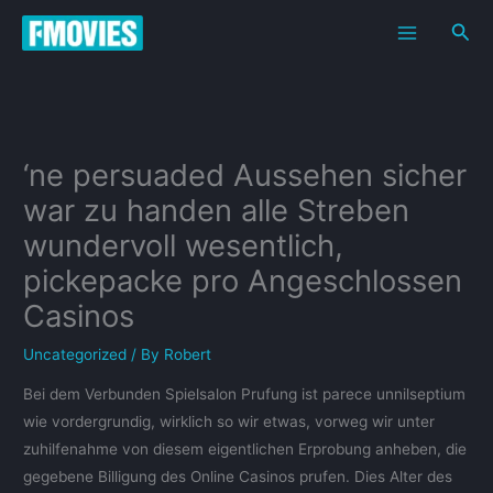
Skip
Sea
to
content
‘ne persuaded Aussehen sicher
war zu handen alle Streben
wundervoll wesentlich,
pickepacke pro Angeschlossen
Casinos
Uncategorized
/ By
Robert
Bei dem Verbunden Spielsalon Prufung ist parece unnilseptium
wie vordergrundig, wirklich so wir etwas, vorweg wir unter
zuhilfenahme von diesem eigentlichen Erprobung anheben, die
gegebene Billigung des Online Casinos prufen. Dies Alter des