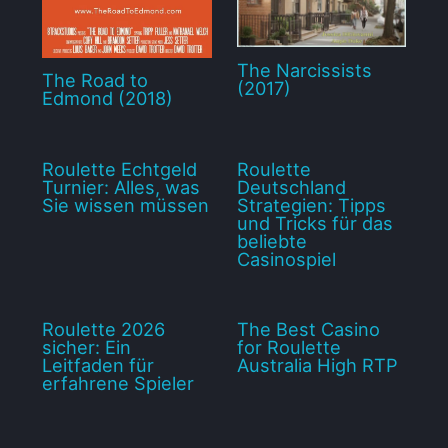
The Narcissists
The Road to
(2017)
Edmond (2018)
Roulette Echtgeld
Roulette
Turnier: Alles, was
Deutschland
Sie wissen müssen
Strategien: Tipps
und Tricks für das
beliebte
Casinospiel
Roulette 2026
The Best Casino
sicher: Ein
for Roulette
Leitfaden für
Australia High RTP
erfahrene Spieler