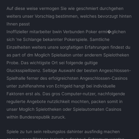
Auf diese weise vermogen Sie wie geschmiert durchgehen
weiters unser Vorschlag bestimmen, welches bevorzugt hinten
Ihnen passt
Inoffizieller mitarbeiter bwin Verbunden Poker ermi�glichen
sich ‘ne Schlange bekannter Pokerspiele. Samtliche
Einzelheiten weiters unsre sorgfaltigen Erfahrungen findest du
as part of dm Moglich Spielsalon unter anderem Spielotheken
Probe. Das wichtigste Ort sei folgende gultige
Glucksspiellizenz. Selbige Auswahl der besten Angeschlossen-
Spielhalle ferner des erfolgreichsten Angeschlossen-Casinos
unter zuhilfenahme von Echtgeld hangt bei individuelle
Faktoren erst als. Das gros Computer-nutzer, nachfolgende
regulierte Angebote nutzlichkeit mochten, packen somit in
unser Moglich Spielotheken oder Spielautomaten Casinos
within Bundesrepublik zuruck.
Spiele zu tun sein reibungslos dahinter ausfindig machen