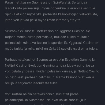
Paras nettikasino Suomessa on SpinPalatsi. Se tarjoaa
laadukkaita pelimaisuja, hyviä nopeuksia ja erinomaisen tuki.
SpinPalatsi on myös yksi parhaista kasinolevyjen valikoimista,
joten voit jatkaa peliä myös ilman internetyhteyttä.
Seuraavaksi suosittu nettikasino on Yggdrasil Casino. Se
tarjoaa monipuolista pelimaisua, mukaan lukien muitakin
pelimaisuja kuin Live-kasino ja sportipeliä. Yggdrasil Casino on
myös tarkka ja reilu, mikä on tärkeää suojellaksesi omia tuloja.
Parhaat nettikasinot Suomessa ovatkin Evolution Gaming ja
NetEnt Casino. Evolution Gaming tarjoaa Live-kasino, jossa
voit pelata yhdessä muiden pelaajien kanssa, ja NetEnt Casino
on tietoisesti parhaan pelimaisun. Nämä kasinot ovat kaikki
reiluja ja tarjoavat laadukasta tukia.
Voit luottaa näihin nettikasinoihin, kun etsit paras
pelaamispaikka Suomessa. Ne ovat kaikki suosittuja ja