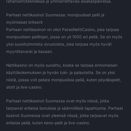
rahansiirtotekniikkaa ja ymmärrettävää asiakaspalvelua.
Parhaat nettikasinot Suomessa: monipuoliset pelit ja
myönteiset kriteerit
Parhaan nettikasinon on ollut ParasNettiCasino, joka tarjoaa
monipuolisen pelilinjan, jossa on yli 1000 eri peliä. Se on myös
yksi suosituimmista sivustoista, joka tarjoaa myös hyvät
myyntitavarat ja kasaan.
Nettikasino on myös suosittu, koska se tarjoaa erinomaisen
käyttökokemuksen ja hyvän tuki- ja palautetta. Se on yksi
niistä, joissa voit pelata monipuolisia peliä, kuten pöydäspelit,
slotit ja live-casino.
Parhaat nettikasinot Suomessa ovat myös niissä, jotka
tarjoavat erilaisia bonuksia ja säännöllisiä tapahtumia. Parhaat
kasinot Suomessa ovat yleensä niissä, jotka tarjoavat myös
erilaisia peliä, kuten keno-pelit ja live-casino.