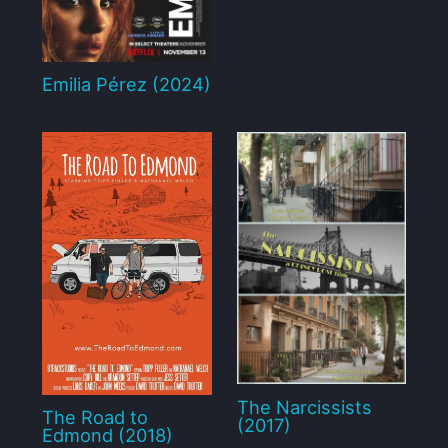
Emilia Pérez (2024)
The Narcissists
The Road to
(2017)
Edmond (2018)