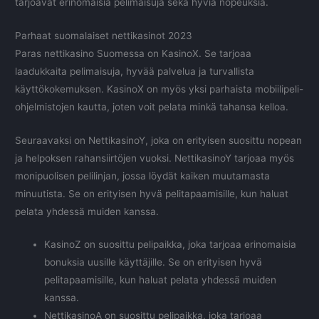
tarjoavat erinomaisia pelimaisuja sekä hyviä nopeuksia.
Parhaat suomalaiset nettikasinot 2023
Paras nettikasino Suomessa on KasinoX. Se tarjoaa
laadukkaita pelimaisuja, hyvää palvelua ja turvallista
käyttökokemuksen. KasinoX on myös yksi parhaista mobiilipeli-
ohjelmistojen kautta, joten voit pelata minkä tahansa kelloa.
Seuraavaksi on NettikasinoY, joka on erityisen suosittu nopean
ja helpoksen rahansiirtöjen vuoksi. NettikasinoY tarjoaa myös
monipuolisen pelilinjan, jossa löydät kaiken muutamasta
minuutista. Se on erityisen hyvä pelitapaamisille, kun haluat
pelata yhdessä muiden kanssa.
KasinoZ on suosittu pelipaikka, joka tarjoaa erinomaisia
bonuksia uusille käyttäjille. Se on erityisen hyvä
pelitapaamisille, kun haluat pelata yhdessä muiden
kanssa.
NettikasinoA on suosittu pelipaikka, joka tarjoaa