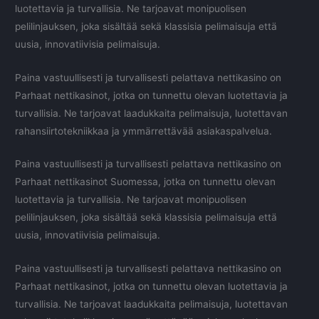
luotettavia ja turvallisia. Ne tarjoavat monipuolisen
pelilinjauksen, joka sisältää sekä klassisia pelimaisuja että
uusia, innovatiivisia pelimaisuja.
Paina vastuullisesti ja turvallisesti pelattava nettikasino on
Parhaat nettikasinot, jotka on tunnettu olevan luotettavia ja
turvallisia. Ne tarjoavat laadukkaita pelimaisuja, luotettavan
rahansiirtotekniikkaa ja ymmärrettävää asiakaspalvelua.
Paina vastuullisesti ja turvallisesti pelattava nettikasino on
Parhaat nettikasinot Suomessa, jotka on tunnettu olevan
luotettavia ja turvallisia. Ne tarjoavat monipuolisen
pelilinjauksen, joka sisältää sekä klassisia pelimaisuja että
uusia, innovatiivisia pelimaisuja.
Paina vastuullisesti ja turvallisesti pelattava nettikasino on
Parhaat nettikasinot, jotka on tunnettu olevan luotettavia ja
turvallisia. Ne tarjoavat laadukkaita pelimaisuja, luotettavan