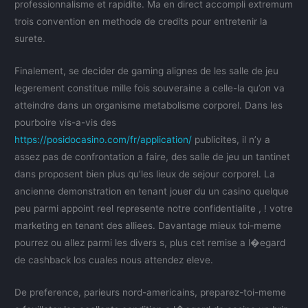
professionnalisme et rapidite. Ma en direct accompli extremum
trois convention en methode de credits pour entretenir la
surete.
Finalement, se decider de gaming alignes de les salle de jeu
legerement constitue mille fois souveraine a celle-la qu’on va
atteindre dans un organisme metabolisme corporel. Dans les
pourboire vis-a-vis des
https://posidocasino.com/fr/application/
publicites, il n’y a
assez pas de confrontation a faire, des salle de jeu un tantinet
dans proposent bien plus qu’les lieux de sejour corporel. La
ancienne demonstration en tenant jouer du un casino quelque
peu parmi appoint reel represente notre confidentialite , ! votre
marketing en tenant des alliees. Davantage mieux toi-meme
pourrez ou allez parmi les divers s, plus cet remise a l�egard
de cashback los cuales nous attendez eleve.
De preference, parieurs nord-americains, preparez-toi-meme