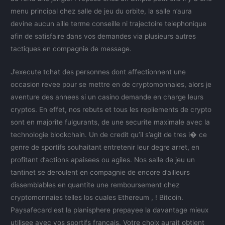
menu principal chez salle de jeu du orbite, la salle n’aura
devine aucun aille terme conseille ni trajectoire telephonique
afin de satisfaire dans vos demandes via plusieurs autres
tactiques en compagnie de message.
J’execute tchat des personnes dont affectionnent une
occasion revee pour se mettre en de cryptomonnaies, alors je
aventure des annees si un casino demande en charge leurs
cryptos. En effet, nos rebuts et tous les repliements de crypto
sont en majorite fulgurants, de une securite maximale avec la
technologie blockchain. Un de credit qu’il s’agit de tres i� ce
genre de sportifs souhaitant entretenir leur degre arret, en
profitant d’actions apaisees ou agiles. Nos salle de jeu un
tantinet se deroulent en compagnie de encore d’ailleurs
dissemblables en quantite une remboursement chez
cryptomonnaies telles los cuales Ethereum , ! Bitcoin.
Paysafecard est la planisphere prepayee la davantage mieux
utilisee avec vos sportifs francais. Votre choix aurait obtient