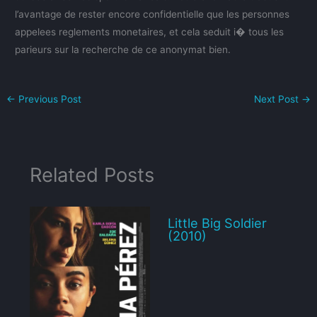
l’avantage de rester encore confidentielle que les personnes
appelees reglements monetaires, et cela seduit i� tous les
parieurs sur la recherche de ce anonymat bien.
←
Previous Post
Next Post
→
Related Posts
Little Big Soldier
(2010)