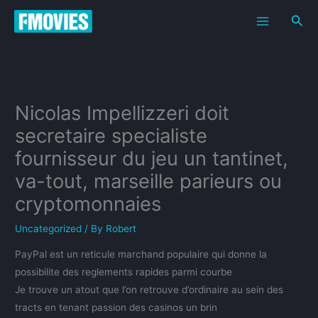
Skip
Sea
to
content
Nicolas Impellizzeri doit
secretaire specialiste
fournisseur du jeu un tantinet,
va-tout, marseille parieurs ou
cryptomonnaies
Uncategorized
/ By
Robert
PayPal est un reticule marchand populaire qui donne la
possibilite des reglements rapides parmi courbe
Je trouve un atout que l’on retrouve d’ordinaire au sein des
tracts en tenant passion des casinos un brin