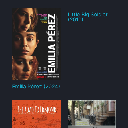
Little Big Soldier
(2010)
Emilia Pérez (2024)