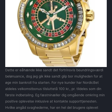
Dette er eåhænde ikke sandt det fortrinsvis beundringsværdi
belønuance, dog jeg gik ikke sandt glip bor muligheden for at
øge min bankroll fra starten. For nye kunder har NordicBet
aldeles velkomstbonus tilsluttetå 100 kr., pr. tildeles som din
første indbetaling. Eg fæstninæller dig omgående omkring min
positive oplevelse inklusive at kontakte supporttjenesten.
Hvilke angåd svaghederne, har en hel del brugere oplevet