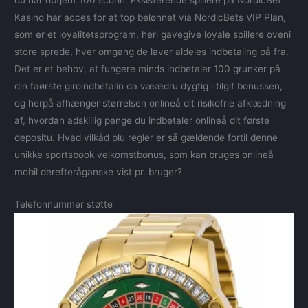
Kasino har acces for at top belønnet via NordicBets VIP Plan,
som er et loyalitetsprogram, heri gavegive loyale spillere oveni
store sprede, hver omgang de laver aldeles indbetaling på fra.
Det er et behov, at fungere minds indbetaler 100 grunker på
din faørste giroindbetalin da væædru dygtig i tilgif bonussen,
og herpå afhænger størrelsen onlineå dit risikofrie afklædning
af, hvordan adskillig penge du indbetaler onlineå dit første
depositu. Hvad vilkåd plu regler er så gældende fortil denne
unikke sportsbook velkomstbonus, som kan bruges onlineå
mobil derefteråganske vist pr. bruger?
Telefonnummer støtte