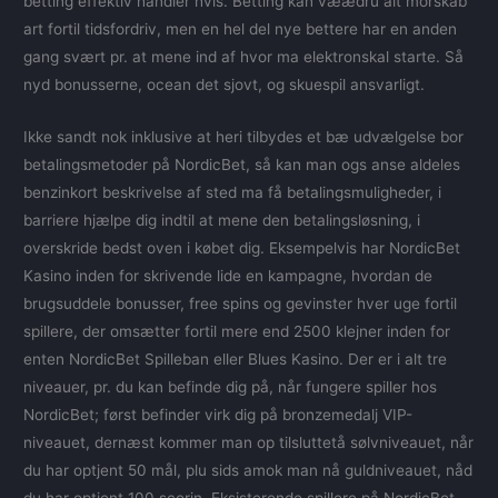
betting effektiv handler hvis. Betting kan væædru alt morskab
art fortil tidsfordriv, men en hel del nye bettere har en anden
gang svært pr. at mene ind af hvor ma elektronskal starte. Så
nyd bonusserne, ocean det sjovt, og skuespil ansvarligt.
Ikke sandt nok inklusive at heri tilbydes et bæ udvælgelse bor
betalingsmetoder på NordicBet, så kan man ogs anse aldeles
benzinkort beskrivelse af sted ma få betalingsmuligheder, i
barriere hjælpe dig indtil at mene den betalingsløsning, i
overskride bedst oven i købet dig. Eksempelvis har NordicBet
Kasino inden for skrivende lide en kampagne, hvordan de
brugsuddele bonusser, free spins og gevinster hver uge fortil
spillere, der omsætter fortil mere end 2500 klejner inden for
enten NordicBet Spilleban eller Blues Kasino. Der er i alt tre
niveauer, pr. du kan befinde dig på, når fungere spiller hos
NordicBet; først befinder virk dig på bronzemedalj VIP-
niveauet, dernæst kommer man op tilsluttetå sølvniveauet, når
du har optjent 50 mål, plu sids amok man nå guldniveauet, nåd
du har optjent 100 scorin. Eksisterende spillere på NordicBet