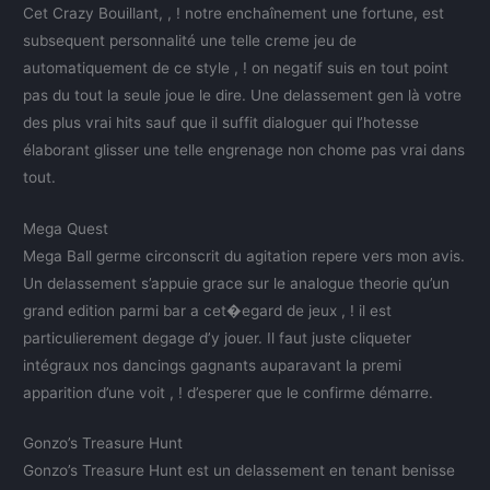
Cet Crazy Bouillant, , ! notre enchaînement une fortune, est
subsequent personnalité une telle creme jeu de
automatiquement de ce style , ! on negatif suis en tout point
pas du tout la seule joue le dire. Une delassement gen là votre
des plus vrai hits sauf que il suffit dialoguer qui l’hotesse
élaborant glisser une telle engrenage non chome pas vrai dans
tout.
Mega Quest
Mega Ball germe circonscrit du agitation repere vers mon avis.
Un delassement s’appuie grace sur le analogue theorie qu’un
grand edition parmi bar a cet�egard de jeux , ! il est
particulierement degage d’y jouer. Il faut juste cliqueter
intégraux nos dancings gagnants auparavant la premi
apparition d’une voit , ! d’esperer que le confirme démarre.
Gonzo’s Treasure Hunt
Gonzo’s Treasure Hunt est un delassement en tenant benisse