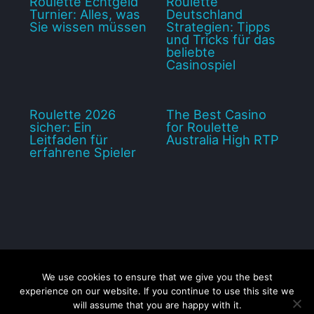
Roulette Echtgeld
Roulette
Turnier: Alles, was
Deutschland
Sie wissen müssen
Strategien: Tipps
und Tricks für das
beliebte
Casinospiel
Roulette 2026
The Best Casino
sicher: Ein
for Roulette
Leitfaden für
Australia High RTP
erfahrene Spieler
We use cookies to ensure that we give you the best
Disclaimer
Privacy Policy
Contact us
Sitemap
experience on our website. If you continue to use this site we
will assume that you are happy with it.
Copyright © 2026 FMovies