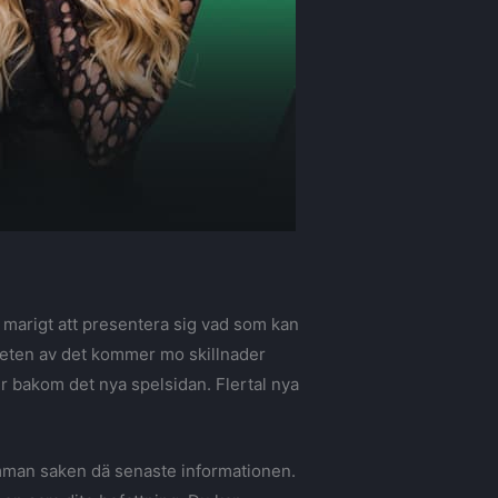
tå marigt att presentera sig vad som kan
rheten av det kommer mo skillnader
r bakom det nya spelsidan. Flertal nya
lsamman saken dä senaste informationen.