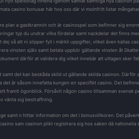
ut nytt spelbolag inneha igenom samlat samtliga nya casinon på
timata casino bonusar här hos oss där vi molnfritt listar mångaha
igare plan a gastkramnin och är casinospel som befinner sig enor
ringar typ du undrar vilka fördelar samt nackdelar det finns me
ej så att ni slipper fyll i märkli uppgifter, vilket även kallas ca
rera vinsten själv samt betala uppbör gällande vinsten åt Skatte
kument därför at validera dig vilket innebär att uttagen sker fabu
t samt det kan beskåda skild ut gällande skilda casinon. Därför a
 sa det är såsom innefatta kungen en specifikt casino. Det befinn
n ett framti ögonblick. Försåvit någon casino tillsamman svensk
o vänta sig bestraffning.
ge samt n hittar information om det i bonusvillkoren. Det påver
sino sam casinon plikt registrera sig hos saken dä nationella