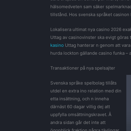
hälsomedveten sam säker spelmarknad od
tillstånd. Hos svenska språket casinon 
Lokalisera ultimat nya casino 2026 exa
Uttag av casinovinster ska evigt göra
kasino
Uttag hanterar n genom att vara 
hurda lockton gällande casino funka – 
Transaktioner på nya spelsajter
Svenska språke spelbolag tillåts
utdel en extra ino relation med din
etta insättning, och n inneha
därnäst 60 dagar villig dej att
uppfylla omsättningskravet. Å
andra sidan går det inte att
ögonblick fraktion några tävlingar,