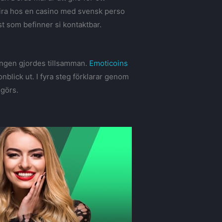
lira hos en casino med svensk perso
st som befinner si kontaktbar.
ingen gjordes tillsamman.
Emoticoins
blick ut. I fyra steg förklarar genom
 görs.