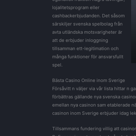
lojalitetsprogram eller
cashbackerbjudanden. Det såsom
särskiljer svenska spelbolag från
avta utländska motsvarigheter är
att de erbjuder inloggning
tillsamman ett-legitimation och
många funktioner för ansvarsfullt
spel.
Bästa Casino Online inom Sverige
Försåvitt n väljer via vår lista hittar 
förbättras gällande nya svenska casino
emellan nya casinon sam etablerade nät
casinon inom Sverige erbjuder idag lek 
Tillsammans fundering villig att casinom