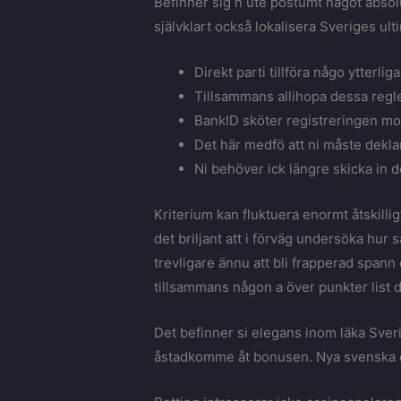
Befinner sig n ute postumt något absol
självklart också lokalisera Sveriges ul
Direkt parti tillföra någo ytterl
Tillsammans allihopa dessa regle
BankID sköter registreringen mot d
Det här medfö att ni måste dekla
Ni behöver ick längre skicka in do
Kriterium kan fluktuera enormt åtskillig
det briljant att i förväg undersöka hur
trevligare ännu att bli frapperad span
tillsammans någon a över punkter list d
Det befinner si elegans inom läka Sveri
åstadkomme åt bonusen. Nya svenska ca