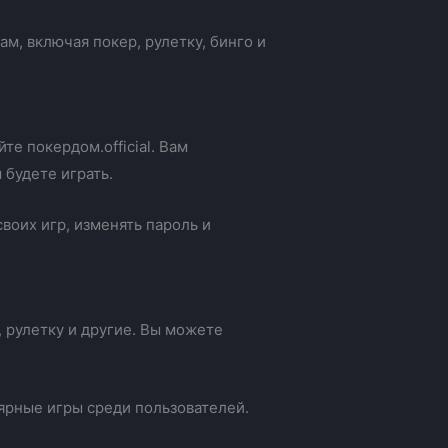
м, включая покер, рулетку, бинго и
е покердом.official. Вам
 будете играть.
воих игр, изменять пароль и
, рулетку и другие. Вы можете
лярные игры среди пользователей.