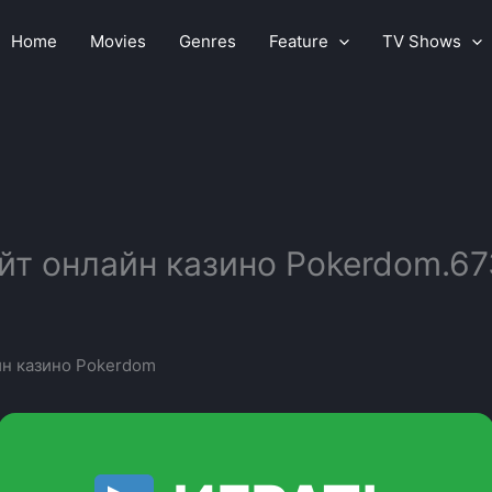
Home
Movies
Genres
Feature
TV Shows
т онлайн казино Pokerdom.67
н казино Pokerdom