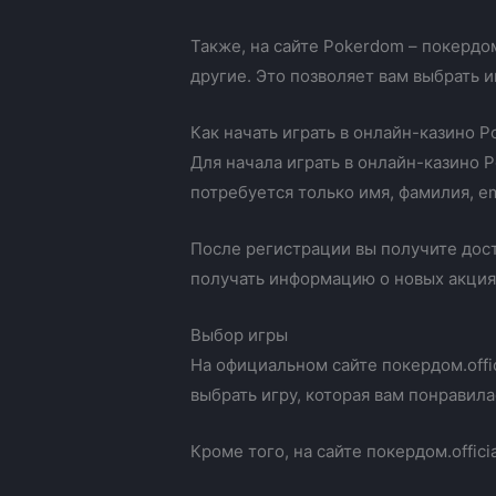
Также, на сайте Pokerdom – покердом
другие. Это позволяет вам выбрать иг
Как начать играть в онлайн-казино 
Для начала играть в онлайн-казино P
потребуется только имя, фамилия, em
После регистрации вы получите дост
получать информацию о новых акция
Выбор игры
На официальном сайте покердом.offic
выбрать игру, которая вам понравила
Кроме того, на сайте покердом.offic