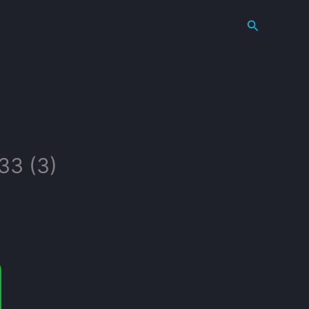
Search
33 (3)