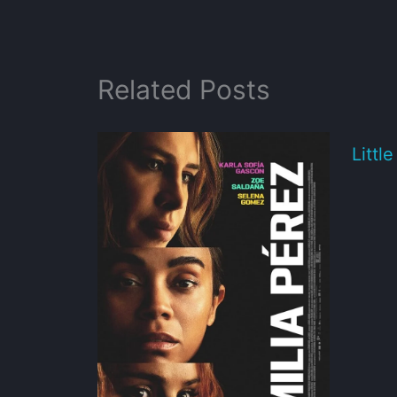
Related Posts
Littl