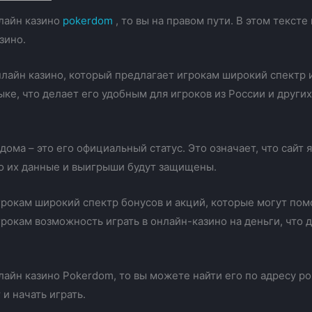
лайн казино
pokerdom
, то вы на правом пути. В этом текст
зино.
лайн казино, который предлагает игрокам широкий спектр иг
ыке, что делает его удобным для игроков из России и других
ома – это его официальный статус. Это означает, что сайт
то их данные и выигрыши будут защищены.
рокам широкий спектр бонусов и акций, которые могут помо
рокам возможность играть в онлайн-казино на деньги, что 
айн казино Pokerdom, то вы можете найти его по адресу p
 и начать играть.