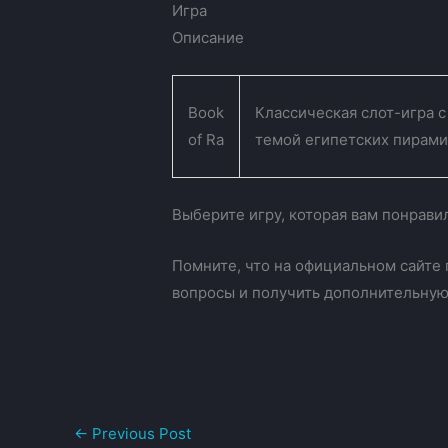
Игра
Описание
Book
Классическая слот-игра с
of Ra
темой египетских пирами
Выберите игру, которая вам понравил
Помните, что на официальном сайте п
вопросы и получить дополнительную
←
Previous Post