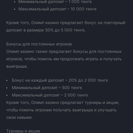
Минимальный депозит – 1 000 тенге
Максимальный депозит – 10 000 тенге
Кроме того, Олимп казино предлагает бонус на повторный
депозит в размере 50% до 5 000 тенге.
Бонусы для постоянных игроков
Олимп казино также предлагает бонусы для постоянных
игроков, чтобы помочь им продолжать играть и получать
выигрыша.
Бонус на каждый депозит – 20% до 2 000 тенге
Минимальный депозит – 500 тенге
Максимальный депозит – 2 000 тенге
Кроме того, Олимп казино предлагает турниры и акции,
чтобы помочь игрокам получать выигрыша и улучшать
свои навыки.
Турниры и акции