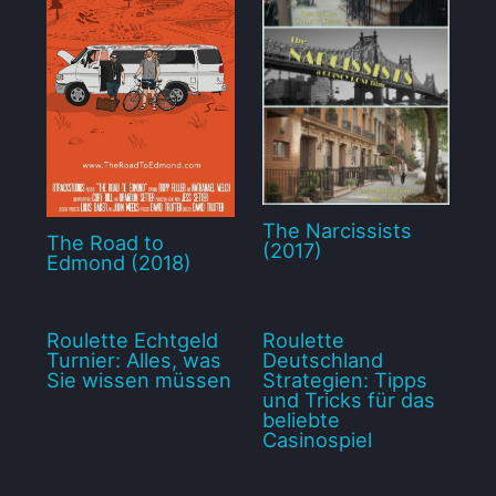
The Narcissists
The Road to
(2017)
Edmond (2018)
Roulette Echtgeld
Roulette
Turnier: Alles, was
Deutschland
Sie wissen müssen
Strategien: Tipps
und Tricks für das
beliebte
Casinospiel