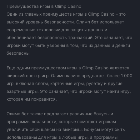
Преимущества игры в Olimp Casino
Один из главных преимуществ игры в Olimp Casino – это
высокий уровень безопасности. Олимп бет использует
современные технологии для защиты данных и
обеспечивает безопасность транзакций. Это означает, что
игроки могут быть уверены в том, что их данные и деньги
безопасны.
Еще одним преимуществом игры в Olimp Casino является
широкий спектр игр. Олимп казино предлагает более 1 000
игр, включая слоты, карточные игры, рулетку и другие
азартные игры. Это означает, что игроки могут найти игру,
которая им понравится.
Олимп бет также предлагает различные бонусы и
программы лояльности, которые помогают игрокам
увеличить свои шансы на выигрыш. Бонусы могут быть
использованы для игры в любые игры, а программы