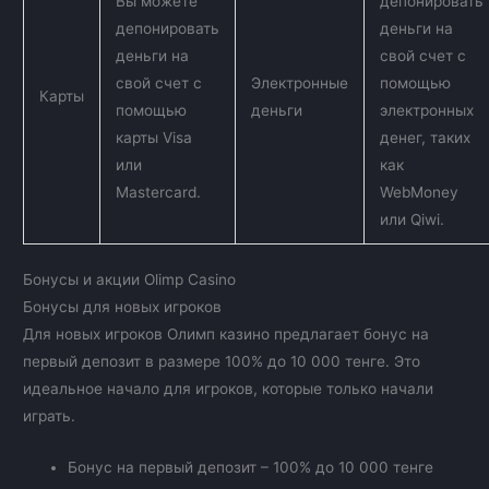
Вы можете
депонировать
депонировать
деньги на
деньги на
свой счет с
свой счет с
Электронные
помощью
Карты
помощью
деньги
электронных
карты Visa
денег, таких
или
как
Mastercard.
WebMoney
или Qiwi.
Бонусы и акции Olimp Casino
Бонусы для новых игроков
Для новых игроков Олимп казино предлагает бонус на
первый депозит в размере 100% до 10 000 тенге. Это
идеальное начало для игроков, которые только начали
играть.
Бонус на первый депозит – 100% до 10 000 тенге