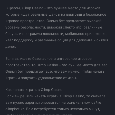
В целом, Olimp Casino – это лучшее место для игроков,
которые ищут реальные шансы на выигрыш и безопасное
игровое пространство. Олимп бет предлагает высокий
уровень безопасности, широкий спектр игр, различные
бонусы и программы лояльности, мобильное приложение,
24/7 поддержку и различные опции для депозита и снятия
денег.
Если вы ищете безопасное и интересное игровое
пространство, то Olimp Casino – это лучшее место для вас.
Олимп бет предлагает все, что вам нужно, чтобы начать
играть и получать удовольствие от игры.
Как начать играть в Olimp Casino
Если вы решили начать играть в Olimp Casino, то сначала
вам нужно зарегистрироваться на официальном сайте
olimpbet.kz. Вам потребуется только несколько минут,