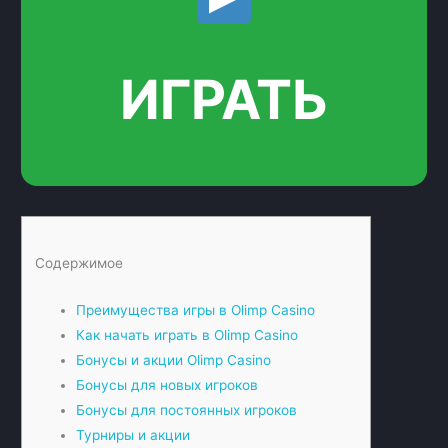
ИГРАТЬ
Содержимое
Преимущества игры в Olimp Casino
Как начать играть в Olimp Casino
Бонусы и акции Olimp Casino
Бонусы для новых игроков
Бонусы для постоянных игроков
Турниры и акции