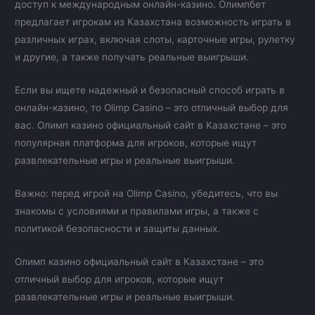
доступ к международным онлайн-казино. Олимпбет
предлагает игрокам из Казахстана возможность играть в
различных играх, включая слоты, карточные игры, рулетку
и другие, а также получать реальные выигрыши.
Если вы ищете надежный и безопасный способ играть в
онлайн-казино, то Olimp Casino – это отличный выбор для
вас. Олимп казино официальный сайт в Казахстане – это
популярная платформа для игроков, которые ищут
развлекательные игры и реальные выигрыши.
Важно: перед игрой на Olimp Casino, убедитесь, что вы
знакомы с условиями и правилами игры, а также с
политикой безопасности и защиты данных.
Олимп казино официальный сайт в Казахстане – это
отличный выбор для игроков, которые ищут
развлекательные игры и реальные выигрыши.