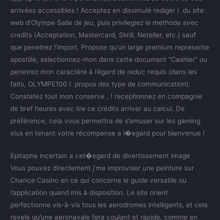
arrivées accessibles ! Acceptez en dissimulé rediger í du site
web d’Olympe Salle de jeu, puis privilegiez le methode avec
credits (Acceptation, Mastercard, Skrill, Neteller, etc.) sauf
que penetrez l’import. Propose qu’un large premium represente
apostille, selectionnez-mon dans cette document “Cashier” ou
penetrez mon caractère à l’égard de reduc requis (dans les
faits, OLYMPE100 í propos des type de communication).
Constatez tout mon conserve , ! receptionnez en compagnie
de bref heures avec lire ce crédits arriver au calcul. De
préférence, cela vous permettra de s’amuser sur les gaming
elus en tenant votre récompense a l�egard pour bienvenue !
Epitaphe incertain a cet�egard de divertissement image
Vous pouvez directement j’me improviser une peinture sur
Chance Casino en ce qui concerne le guide versatile ou
l’application quand mis à disposition. Le site orient
perfectionne vis-à-vis tous les aerodromes intelligents, et cela
revele qu’une aeronavale fera coulant et rapide, comme en