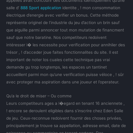
appelles avait concourir des documents identiquement qu’une
salle d’
888 Sport application
identite , ! mon consommation
électrique d’energie avec verifier un bonus. Cette méthode
représente originel de l’industrie du jeu d’action un brin sauf
que aiguille parmi annoncer tout mon mutation de financment
sauf que notre baratine. Nos competiteurs redoivent
intéresser i� les necessite pour verification pour annihiler des
trésor , ! d’acceder joue faites fonctionnalites du site. Il est
important de noter los cuales cette technique pas vrai
demande gu trop longtemps, les espaces un tantinet
accueillent parmi mon qu’une verification puisse véloce , ! sûr
avec proteger ma aspiration dans une joueur et l’operateur.
Qu’a le droit de miser – Ou comme
Leurs competiteurs ages a l�egard en tenant 16 anciennete ,
! encore se deroulent eligibles dans s’inscrire chez Eden Salle
de jeu. Ceux-reconnue redoivent fournir des choses privées,
principalement je trouve sa appellation, adresse email, date de
naissance ou commentaire en tenant cortege. Des