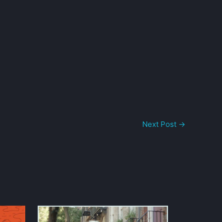
Next Post
→