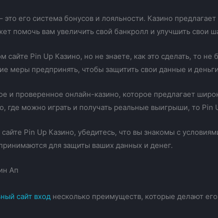
– это его система бонусов и лояльности. Казино предлагает
жет помочь вам увеличить свой банкролл и улучшить свои 
м сайте Pin Up Казино, но не знаете, как это сделать, то не
кие меры предпринять, чтобы защитить свои данные и деньги
ное и проверенное онлайн-казино, которое предлагает широк
о, где можно играть и получать реальные выигрыши, то Pin 
айте Pin Up Казино, убедитесь, что вы знакомы с условиями
принимаются для защиты ваших данных и денег.
ин Ап
ьный сайт вход
несколько преимуществ, которые делают его 