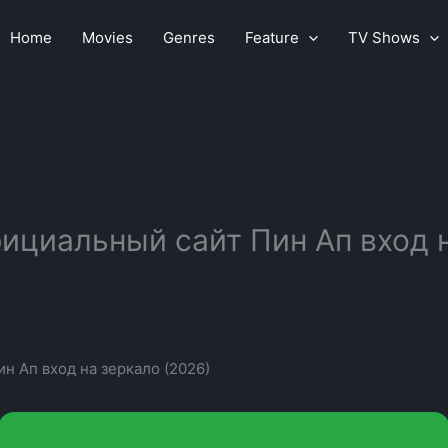
Home
Movies
Genres
Feature
TV Shows
фициальный сайт Пин Ап вход 
н Ап вход на зеркало (2026)