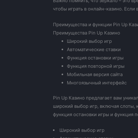
Важно помнить, что зеркало – это в
чтобы играть в онлайн-казино. Если 
Преимущества и функции Pin Up Каз
Преимущества Pin Up Казино
Широкий выбор игр
Автоматические ставки
Функция остановки игры
Функция повторной игры
Мобильная версия сайта
Многоязычный интерфейс
Pin Up Казино предлагает вам уник
широкий выбор игр, включая слоты, 
функция остановки игры и функция п
Широкий выбор игр