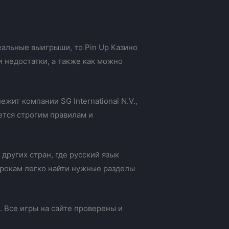
еальные выигрыши, то Pin Up Казино
и недостатки, а также как можно
жит компании SG International N.V.,
ется строгим правилам и
других стран, где русский язык
грокам легко найти нужные разделы
. Все игры на сайте проверены и