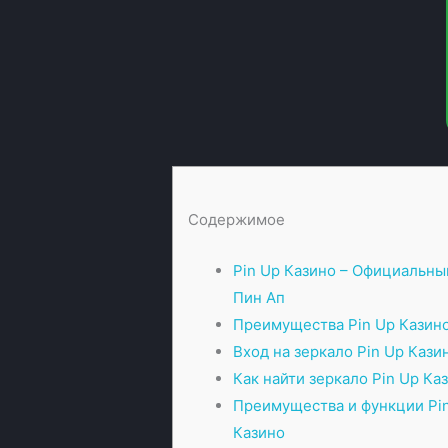
Содержимое
Pin Up Казино – Официальны
Пин Ап
Преимущества Pin Up Казин
Вход на зеркало Pin Up Кази
Как найти зеркало Pin Up Ка
Преимущества и функции Pi
Казино