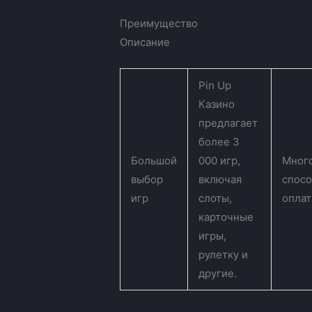
Преимущество
Описание
Pin Up
Казино
предлагает
более 3
Большой
000 игр,
Мног
выбор
включая
спос
игр
слоты,
опла
карточные
игры,
рулетку и
другие.