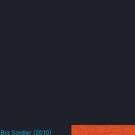
e Big Soldier (2010)