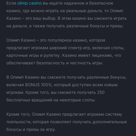
Если
olimp casino
вы ищете надежное и безопасное
казино, где можно играть на реальные деньги, то Олимп
Казино – это ваш выбор. В этом казино вы сможете играть
на деньги, а также получать различные бонусы и призы.
Олимп Казино – это популярное казино, которое
предлагает игрокам широкий спектр игр, включая слоты,
карточные игры и рулетку. Казино имеет лицензию, что
обеспечивает безопасность и честность игры.
В Олимп Казино вы сможете получать различные бонусы,
включая BONUS 100%, который доступен всем новым
игрокам. Кроме того, вы сможете получать 250
бесплатных вращений на некоторые слоты.
Кроме того, Олимп Казино предлагает игрокам систему
лояльности, которая позволяет получать дополнительные
бонусы и призы за игру.