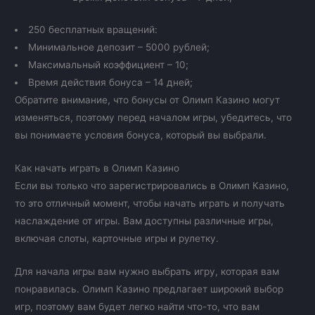
250 бесплатных вращений:
Минимальное депозит – 5000 рублей;
Максимальный коэффициент – 10;
Время действия бонуса – 14 дней;
Обратите внимание, что бонусы от Олимп Казино могут
изменяться, поэтому перед началом игры, убедитесь, что
вы понимаете условия бонуса, который вы выбрали.
Как начать играть в Олимп Казино
Если вы только что зарегистрировались в Олимп Казино,
то это отличный момент, чтобы начать играть и получать
наслаждение от игры. Вам доступны различные игры,
включая слоты, карточные игры и рулетку.
Для начала игры вам нужно выбрать игру, которая вам
понравилась. Олимп Казино предлагает широкий выбор
игр, поэтому вам будет легко найти что-то, что вам