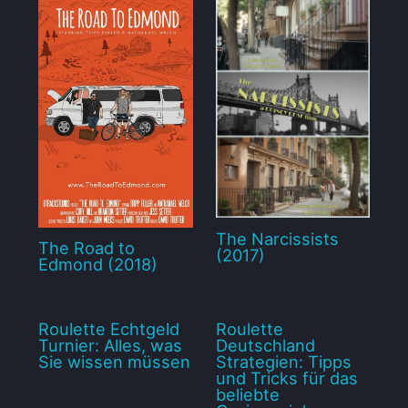
The Narcissists
The Road to
(2017)
Edmond (2018)
Roulette Echtgeld
Roulette
Turnier: Alles, was
Deutschland
Sie wissen müssen
Strategien: Tipps
und Tricks für das
beliebte