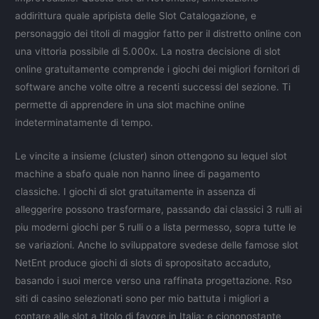
addirittura quale apripista delle Slot Catalogazione, e
personaggio dei titoli di maggior fatto per il distretto online con
una vittoria possibile di 5.000x. La nostra decisione di slot
online gratuitamente comprende i giochi dei migliori fornitori di
software anche volte oltre a recenti successi del sezione. Ti
permette di apprendere in una slot machine online
indeterminatamente di tempo.
Le vincite a insieme (cluster) sinon ottengono su lequel slot
machine a sbafo quale non hanno linee di pagamento
classiche. I giochi di slot gratuitamente in assenza di
alleggerire possono trasformare, passando dai classici 3 rulli ai
piu moderni giochi per 5 rulli o a lista permesso, sopra tutte le
se variazioni. Anche lo sviluppatore svedese delle famose slot
NetEnt produce giochi di slots di spropositato accaduto,
basando i suoi merce verso una raffinata progettazione. Rso
siti di casino selezionati sono per mio battuta i migliori a
contare alle slot a titolo di favore in Italia; e ciononostante