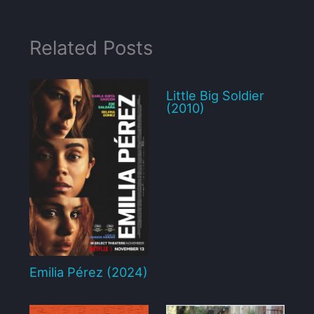
Related Posts
Little Big Soldier
(2010)
Emilia Pérez (2024)