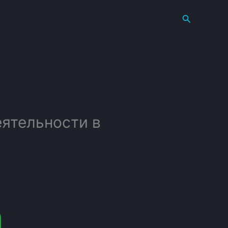
Search
еятельности в