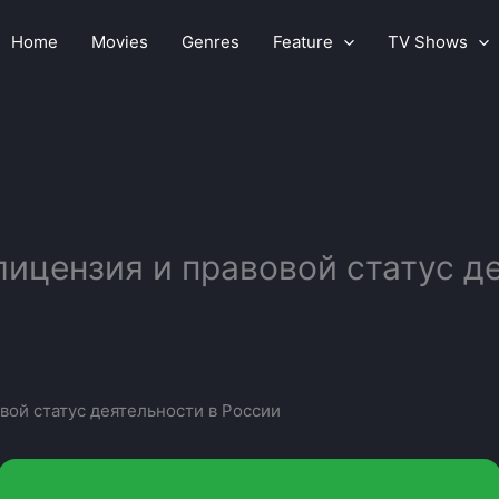
Home
Movies
Genres
Feature
TV Shows
лицензия и правовой статус д
вой статус деятельности в России