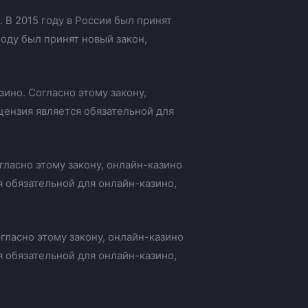
. В 2015 году в России был принят
году был принят новый закон,
зино. Согласно этому закону,
ензия является обязательной для
гласно этому закону, онлайн-казино
 обязательной для онлайн-казино,
гласно этому закону, онлайн-казино
 обязательной для онлайн-казино,