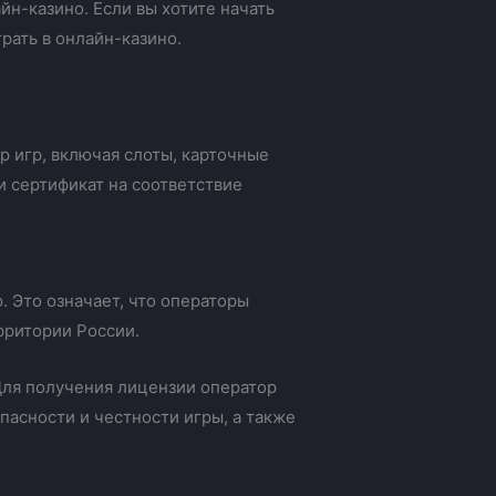
йн-казино. Если вы хотите начать
грать в онлайн-казино.
р игр, включая слоты, карточные
и сертификат на соответствие
. Это означает, что операторы
рритории России.
Для получения лицензии оператор
асности и честности игры, а также