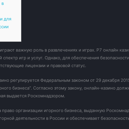
 в
и для
ссии
грают важную роль в развлечениях и играх. Р7 онлайн кази
 спектр игр и услуг. Однако, для обеспечения безопасности
тствующие лицензии и правовой статус.
зино регулируется Федеральным законом от 29 декабря 201
ного бизнеса”. Согласно этому закону, онлайн-казино дол
рая выдается Роскомнадзором.
 право организации игорного бизнеса, выданную Роскомнадз
горной деятельности в России и обеспечивает безопасность