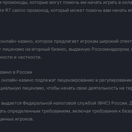
м промокоды, которые могут помочь им начать играть в онла
йти R7 casino промокод, который может помочь вам начать и
е онлайн-казино, которое предлагает игрокам широкий спект
т лицензию на игорный бизнес, выданную Роскомнадзором, 
ости и честности.
азино в России
н, онлайн-казино подлежат лицензированию и регулированию
циальную лицензию, чтобы начать свою деятельность на те
и выдается Федеральной налоговой службой (ФНС) России. 
ать определенным требованиям, включая требования к безоп
данных игроков.