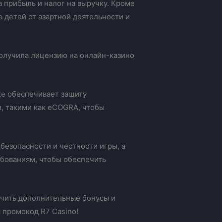
 прибыль и налог на выручку. Кроме
 детей от азартной деятельности и
получила лицензию на онлайн-казино
же обеспечивает защиту
, такими как eCOGRA, чтобы
безопасности и честности игры, а
ребованиям, чтобы обеспечить
учить дополнительные бонусы и
 промокод R7 Casino!