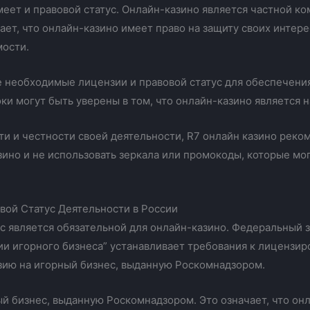
еет и правовой статус. Онлайн-казино является частной ко
чает, что онлайн-казино имеет право на защиту своих интер
мости.
е необходимые лицензии и правовой статус для обеспечени
роки могут быть уверены в том, что онлайн-казино является
и и честности своей деятельности, R7 онлайн казино реко
ино и не использовать зеркала или промокоды, которые мо
вой Статус Деятельности в России
с является обязательной для онлайн-казино. Федеральный з
и игорного бизнеса” устанавливает требования к лицензир
ию на игорный бизнес, выданную Роскомнадзором.
й бизнес, выданную Роскомнадзором. Это означает, что он