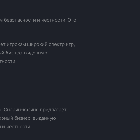
м безопасности и честности. Это
ает игрокам широкий спектр игр,
ый бизнес, выданную
тности.
ор. Онлайн-казино предлагает
горный бизнес, выданную
 и честности.