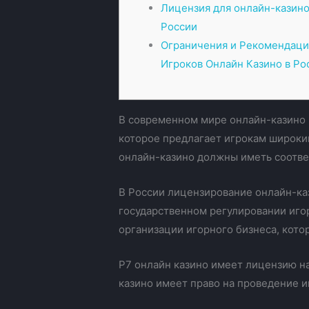
Лицензия для онлайн-казино
России
Ограничения и Рекомендаци
Игроков Онлайн Казино в Ро
В современном мире онлайн-казино и
которое предлагает игрокам широкий
онлайн-казино должны иметь соотве
В России лицензирование онлайн-ка
государственном регулировании игор
организации игорного бизнеса, кото
Р7 онлайн казино имеет лицензию на
казино имеет право на проведение и