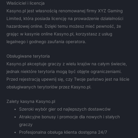
Właściciel i licencja
Kasyno.pl jest własnością renomowanej firmy XYZ Gaming
Limited, która posiada licencję na prowadzenie działalności
hazardowej online. Dzięki temu możesz mieć pewność, że
grając w kasynie online Kasyno.pl, korzystasz z usług
legalnego i godnego zaufania operatora.
Obsługiwane terytoria
Kasyno.pl akceptuje graczy z wielu krajów na całym świecie,
jednak niektóre terytoria mogą być objęte ograniczeniami.
Przed rejestracją upewnij się, czy Twoje państwo jest na liście
obsługiwanych terytoriów przez Kasyno.pl.
Zalety kasyna Kasyno.pl
Szeroki wybór gier od najlepszych dostawców
Atrakcyjne bonusy i promocje dla nowych i stałych
graczy
Profesjonalna obsługa klienta dostępna 24/7