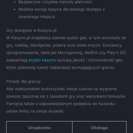
Bezpieczne i szybkie metody płatności
Mobilna wersja kasyna dla łatwego dostępu z
dowolnego miejsca
Gry dostępne w Kasyno.pl
W Kasyno.pl znajdziesz szeroki wybór gier, w tym automaty do
gry, ruletkę, blackjacka, pokera oraz wiele innych. Dostawcy
oprogramowania, takie jak Microgaming, NetEnt czy Play’n GO,
zapewniają
krypto kasyno
wysoką jakość i różnorodność gier,
które zadowolą nawet najbardziej wymagających graczy.
Porady dla graczy
Aby maksymalnie wykorzystać swoje szanse na wygranie,
zawsze zapoznaj się z zasadami gry oraz warunkami bonusów.
Pamiętaj także o odpowiedzialnym podejściu do hazardu i
ustaw limity na swoje wydatki.
Urządzenie
Obsługa