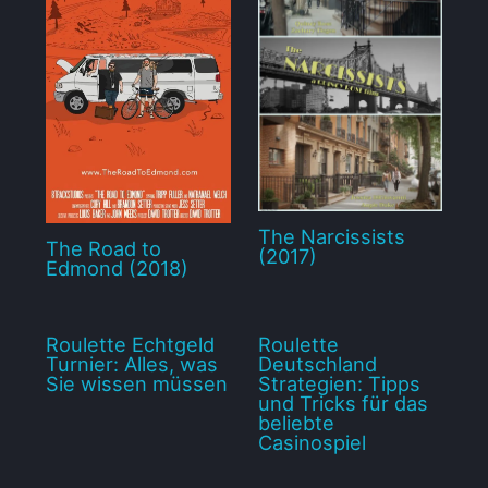
The Narcissists
The Road to
(2017)
Edmond (2018)
Roulette Echtgeld
Roulette
Turnier: Alles, was
Deutschland
Sie wissen müssen
Strategien: Tipps
und Tricks für das
beliebte
Casinospiel