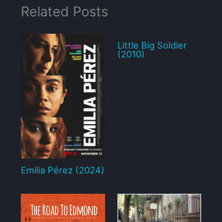
Related Posts
Little Big Soldier
(2010)
Emilia Pérez (2024)