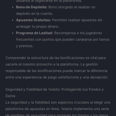
usuarios al registrarse en la plataforma.
Bono de Depósito:
Bono otorgado al realizar un
depósito en la cuenta.
Apuestas Gratuitas:
Permiten realizar apuestas sin
arriesgar tu propio dinero.
Programa de Lealtad:
Recompensa a los jugadores
frecuentes con puntos que pueden canjearse por bonos
y premios.
Comprender la estructura de las bonificaciones es vital para
sacarle el máximo provecho a la plataforma. La gestión
responsable de las bonificaciones puede marcar la diferencia
entre una experiencia de juego satisfactoria y una decepción.
Seguridad y Fiabilidad de 1xslots: Protegiendo tus Fondos y
Datos
La seguridad y la fiabilidad son aspectos cruciales al elegir una
plataforma de apuestas en línea. 1xslots implementa una serie
de medidas de seguridad para proteger los fondos y los datos