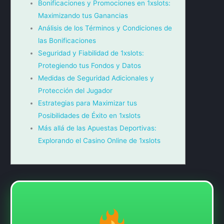
Bonificaciones y Promociones en 1xslots:
Maximizando tus Ganancias
Análisis de los Términos y Condiciones de
las Bonificaciones
Seguridad y Fiabilidad de 1xslots:
Protegiendo tus Fondos y Datos
Medidas de Seguridad Adicionales y
Protección del Jugador
Estrategias para Maximizar tus
Posibilidades de Éxito en 1xslots
Más allá de las Apuestas Deportivas:
Explorando el Casino Online de 1xslots