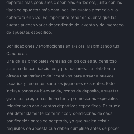
deportes más populares disponibles en 1xslots, junto con los
tipos de apuestas más comunes, las cuotas promedio y la
cobertura en vivo. Es importante tener en cuenta que las
cuotas pueden variar dependiendo del evento y del mercado
de apuestas específico.
Bonificaciones y Promociones en 1xslots: Maximizando tus
Ganancias
Una de las principales ventajas de 1xslots es su generoso
sistema de bonificaciones y promociones. La plataforma
ofrece una variedad de incentivos para atraer a nuevos
usuarios y recompensar a los jugadores existentes. Esto
incluye bonos de bienvenida, bonos de depósito, apuestas
gratuitas, programas de lealtad y promociones especiales
relacionadas con eventos deportivos específicos. Es crucial
leer detenidamente los términos y condiciones de cada
bonificación antes de aceptarla, ya que suelen existir
requisitos de apuesta que deben cumplirse antes de poder