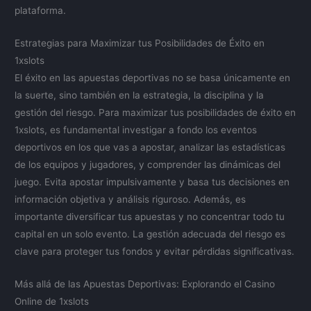
plataforma.
Estrategias para Maximizar tus Posibilidades de Éxito en
1xslots
El éxito en las apuestas deportivas no se basa únicamente en
la suerte, sino también en la estrategia, la disciplina y la
gestión del riesgo. Para maximizar tus posibilidades de éxito en
1xslots, es fundamental investigar a fondo los eventos
deportivos en los que vas a apostar, analizar las estadísticas
de los equipos y jugadores, y comprender las dinámicas del
juego. Evita apostar impulsivamente y basa tus decisiones en
información objetiva y análisis riguroso. Además, es
importante diversificar tus apuestas y no concentrar todo tu
capital en un solo evento. La gestión adecuada del riesgo es
clave para proteger tus fondos y evitar pérdidas significativas.
Más allá de las Apuestas Deportivas: Explorando el Casino
Online de 1xslots