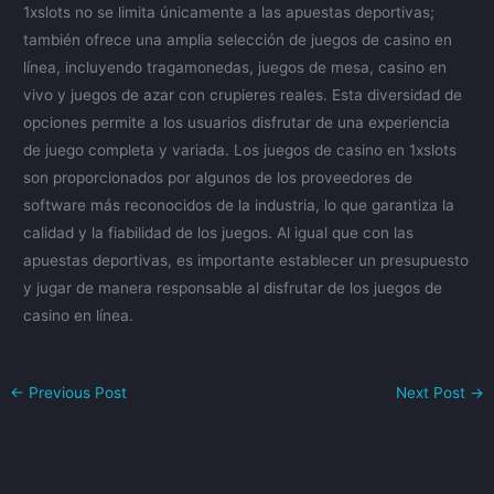
1xslots no se limita únicamente a las apuestas deportivas;
también ofrece una amplia selección de juegos de casino en
línea, incluyendo tragamonedas, juegos de mesa, casino en
vivo y juegos de azar con crupieres reales. Esta diversidad de
opciones permite a los usuarios disfrutar de una experiencia
de juego completa y variada. Los juegos de casino en 1xslots
son proporcionados por algunos de los proveedores de
software más reconocidos de la industria, lo que garantiza la
calidad y la fiabilidad de los juegos. Al igual que con las
apuestas deportivas, es importante establecer un presupuesto
y jugar de manera responsable al disfrutar de los juegos de
casino en línea.
←
Previous Post
Next Post
→