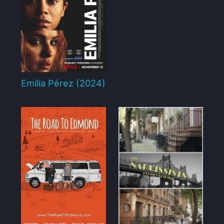
Emilia Pérez (2024)