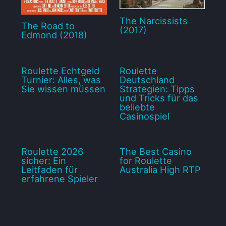
The Narcissists
The Road to
(2017)
Edmond (2018)
Roulette Echtgeld
Roulette
Turnier: Alles, was
Deutschland
Sie wissen müssen
Strategien: Tipps
und Tricks für das
beliebte
Casinospiel
Roulette 2026
The Best Casino
sicher: Ein
for Roulette
Leitfaden für
Australia High RTP
erfahrene Spieler