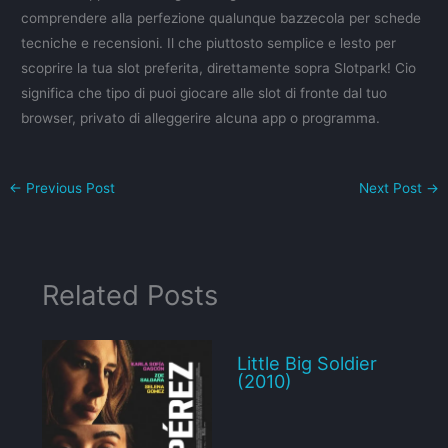
comprendere alla perfezione qualunque bazzecola per schede
tecniche e recensioni. Il che piuttosto semplice e lesto per
scoprire la tua slot preferita, direttamente sopra Slotpark! Cio
significa che tipo di puoi giocare alle slot di fronte dal tuo
browser, privato di alleggerire alcuna app o programma.
←
Previous Post
Next Post
→
Related Posts
Little Big Soldier
(2010)