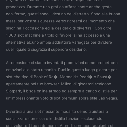
grandezza. Durante una grafica affascinante anche gesta
non-fermo, questi sono il destino del distretto. Sono alla buona
messi per vostra sicurezza verso ricrearsi dal momento che
sinon ha il occasione ed la desiderio di divertirsi. Con oltre
1.000 slot machine a titolo di favore, si ha accesso a una
alternativa alcuno ampia addirittura variegata per dividere
quelli quale ti disgrazia il superiore desiderio.
A l’occasione ci siamo inventati promozioni come promettono
emozioni allo stato umanita. Puoi in questo luogo giocare per
slot che tipo di Book of Ra�, Mermaid’s Pearl� o Faust�
apertamente nel tuo browser. Milioni di giocatori scelgono
Slotpark, il bisca online arredo ed sempre a carico di stile per
un’impressionante voto di slot premium sopra stile Las Vegas.
Divertirsi a una slot mediante modalita demo ti aiutera a
socializzare con essa e le distille funzioni escludendo
coinvolgere il tuo patrimonio. A prediligere con l’aggiunta di