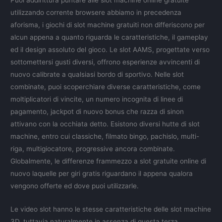
utilizzando corrente browsere abbiamo in precedenza
aforisma, i giochi di slot machine gratuiti non differiscono per
alcun appena a quanto riguarda le caratteristiche, il gameplay
ed il design assoluto del gioco. Le slot AAMS, progettate verso
sottomettersi gusti diversi, offrono esperienze avvincenti di
nuovo calibrate a qualsiasi bordo di sportivo. Nelle slot
combinate, puoi scoperchiare diverse caratteristiche, come
moltiplicatori di vincite, un numero incognita di linee di
pagamento, jackpot di nuovo bonus che razza di sinon
attivano con la occhiata detto. Esistono diversi hutte di slot
machine, entro cui classiche, filmato bingo, pachislo, multi-
riga, multigiocatore, progressive ancora combinate.
Globalmente, le differenze frammezzo a slot gratuite online di
nuovo laquelle per giri gratis riguardano il appena qualora
vengono offerte ed dove puoi utilizzarle.
Le video slot hanno le stesse caratteristiche delle slot machine
3D, tuttavia naturalmente in assenza di questa terza