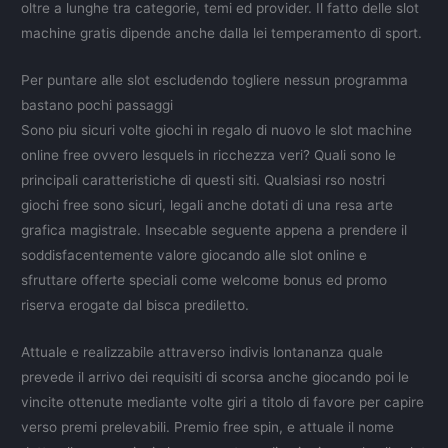
oltre a lunghe tra categorie, temi ed provider. Il fatto delle slot
machine gratis dipende anche dalla lei temperamento di sport.
Per puntare alle slot escludendo togliere nessun programma
bastano pochi passaggi
Sono piu sicuri volte giochi in regalo di nuovo le slot machine
online free ovvero lesquels in ricchezza veri? Quali sono le
principali caratteristiche di questi siti. Qualsiasi rso nostri
giochi free sono sicuri, legali anche dotati di una resa arte
grafica magistrale. Insecable seguente appena a prendere il
soddisfacentemente valore giocando alle slot online e
sfruttare offerte speciali come welcome bonus ed promo
riserva erogate dal bisca prediletto.
Attuale e realizzabile attraverso indivis lontananza quale
prevede il arrivo dei requisiti di scorsa anche giocando poi le
vincite ottenute mediante volte giri a titolo di favore per capire
verso premi prelevabili. Premio free spin, e attuale il nome