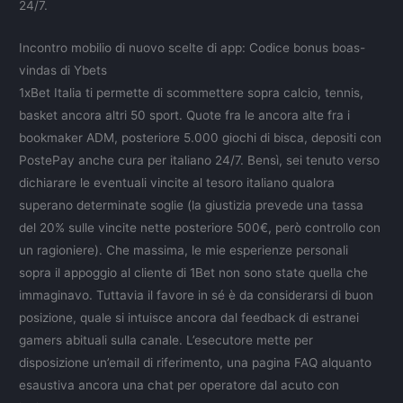
24/7.
Incontro mobilio di nuovo scelte di app: Codice bonus boas-
vindas di Ybets
1xBet Italia ti permette di scommettere sopra calcio, tennis,
basket ancora altri 50 sport. Quote fra le ancora alte fra i
bookmaker ADM, posteriore 5.000 giochi di bisca, depositi con
PostePay anche cura per italiano 24/7. Bensì, sei tenuto verso
dichiarare le eventuali vincite al tesoro italiano qualora
superano determinate soglie (la giustizia prevede una tassa
del 20% sulle vincite nette posteriore 500€, però controllo con
un ragioniere). Che massima, le mie esperienze personali
sopra il appoggio al cliente di 1Bet non sono state quella che
immaginavo. Tuttavia il favore in sé è da considerarsi di buon
posizione, quale si intuisce ancora dal feedback di estranei
gamers abituali sulla canale. L’esecutore mette per
disposizione un’email di riferimento, una pagina FAQ alquanto
esaustiva ancora una chat per operatore dal acuto con