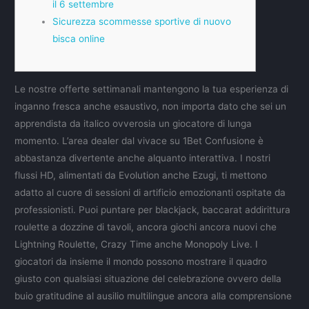
il 6 settembre
Sicurezza scommesse sportive di nuovo
bisca online
Le nostre offerte settimanali mantengono la tua esperienza di
inganno fresca anche esaustivo, non importa dato che sei un
apprendista da italico ovverosia un giocatore di lunga
momento. L’area dealer dal vivace su 1Bet Confusione è
abbastanza divertente anche alquanto interattiva. I nostri
flussi HD, alimentati da Evolution anche Ezugi, ti mettono
adatto al cuore di sessioni di artificio emozionanti ospitate da
professionisti.
Puoi puntare per blackjack, baccarat addirittura
roulette a dozzine di tavoli, ancora giochi ancora nuovi che
Lightning Roulette, Crazy Time anche Monopoly Live. I
giocatori da insieme il mondo possono mostrare il quadro
giusto con qualsiasi situazione del celebrazione ovvero della
buio gratitudine al ausilio multilingue ancora alla comprensione