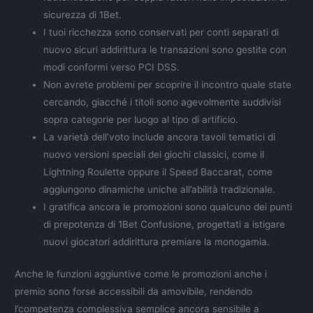
sicurezza di 1Bet.
I tuoi ricchezza sono conservati per conti separati di
nuovo sicuri addirittura le transazioni sono gestite con
modi conformi verso PCI DSS.
Non avrete problemi per scoprire il incontro quale state
cercando, giacché i titoli sono agevolmente suddivisi
sopra categorie per luogo al tipo di artificio.
La varietà dell’voto include ancora tavoli tematici di
nuovo versioni speciali dei giochi classici, come il
Lightning Roulette oppure il Speed Baccarat, come
aggiungono dinamiche uniche all’abilità tradizionale.
I gratifica ancora le promozioni sono qualcuno dei punti
di prepotenza di 1Bet Confusione, progettati a istigare
nuovi giocatori addirittura premiare la monogamia.
Anche le funzioni aggiuntive come le promozioni anche i
premio sono forse accessibili da amovibile, rendendo
l’competenza complessiva semplice ancora sensibile a