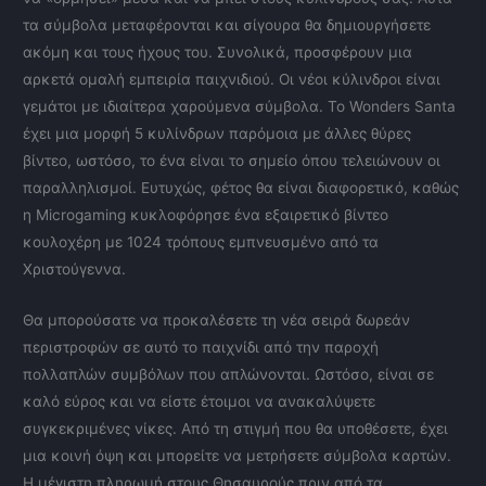
τα σύμβολα μεταφέρονται και σίγουρα θα δημιουργήσετε
ακόμη και τους ήχους του. Συνολικά, προσφέρουν μια
αρκετά ομαλή εμπειρία παιχνιδιού. Οι νέοι κύλινδροι είναι
γεμάτοι με ιδιαίτερα χαρούμενα σύμβολα. Το Wonders Santa
έχει μια μορφή 5 κυλίνδρων παρόμοια με άλλες θύρες
βίντεο, ωστόσο, το ένα είναι το σημείο όπου τελειώνουν οι
παραλληλισμοί. Ευτυχώς, φέτος θα είναι διαφορετικό, καθώς
η Microgaming κυκλοφόρησε ένα εξαιρετικό βίντεο
κουλοχέρη με 1024 τρόπους εμπνευσμένο από τα
Χριστούγεννα.
Θα μπορούσατε να προκαλέσετε τη νέα σειρά δωρεάν
περιστροφών σε αυτό το παιχνίδι από την παροχή
πολλαπλών συμβόλων που απλώνονται. Ωστόσο, είναι σε
καλό εύρος και να είστε έτοιμοι να ανακαλύψετε
συγκεκριμένες νίκες. Από τη στιγμή που θα υποθέσετε, έχει
μια κοινή όψη και μπορείτε να μετρήσετε σύμβολα καρτών.
Η μέγιστη πληρωμή στους Θησαυρούς πριν από τα