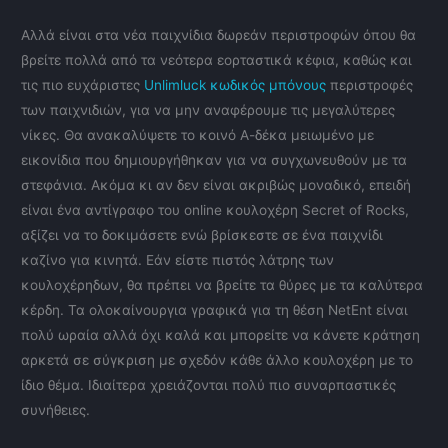
Αλλά είναι στα νέα παιχνίδια δωρεάν περιστροφών όπου θα
βρείτε πολλά από τα νεότερα εορταστικά κέφια, καθώς και
τις πιο ευχάριστες
Unlimluck κωδικός μπόνους
περιστροφές
των παιχνιδιών, για να μην αναφέρουμε τις μεγαλύτερες
νίκες. Θα ανακαλύψετε το κοινό Α-δέκα μειωμένο με
εικονίδια που δημιουργήθηκαν για να συγχωνευθούν με τα
στεφάνια. Ακόμα κι αν δεν είναι ακριβώς μοναδικό, επειδή
είναι ένα αντίγραφο του online κουλοχέρη Secret of Rocks,
αξίζει να το δοκιμάσετε ενώ βρίσκεστε σε ένα παιχνίδι
καζίνο για κινητά. Εάν είστε πιστός λάτρης των
κουλοχέρηδων, θα πρέπει να βρείτε τα θύρες με τα καλύτερα
κέρδη. Τα ολοκαίνουργια γραφικά για τη θέση NetEnt είναι
πολύ ωραία αλλά όχι καλά και μπορείτε να κάνετε κράτηση
αρκετά σε σύγκριση με σχεδόν κάθε άλλο κουλοχέρη με το
ίδιο θέμα. Ιδιαίτερα χρειάζονται πολύ πιο συναρπαστικές
συνήθειες.