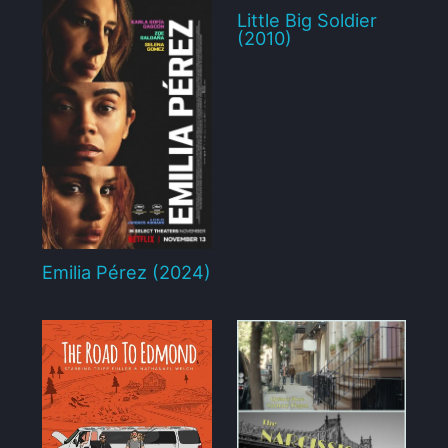
Little Big Soldier
(2010)
Emilia Pérez (2024)