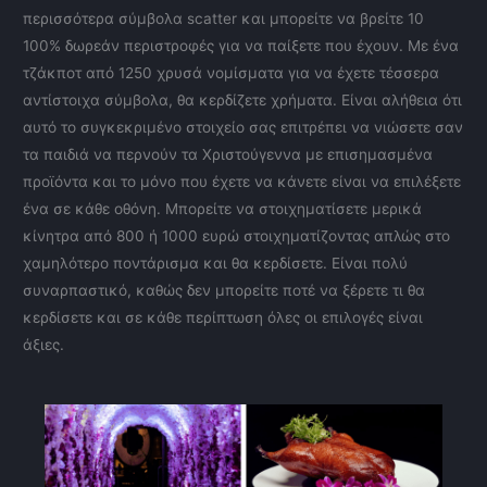
περισσότερα σύμβολα scatter και μπορείτε να βρείτε 10
100% δωρεάν περιστροφές για να παίξετε που έχουν. Με ένα
τζάκποτ από 1250 χρυσά νομίσματα για να έχετε τέσσερα
αντίστοιχα σύμβολα, θα κερδίζετε χρήματα. Είναι αλήθεια ότι
αυτό το συγκεκριμένο στοιχείο σας επιτρέπει να νιώσετε σαν
τα παιδιά να περνούν τα Χριστούγεννα με επισημασμένα
προϊόντα και το μόνο που έχετε να κάνετε είναι να επιλέξετε
ένα σε κάθε οθόνη. Μπορείτε να στοιχηματίσετε μερικά
κίνητρα από 800 ή 1000 ευρώ στοιχηματίζοντας απλώς στο
χαμηλότερο ποντάρισμα και θα κερδίσετε. Είναι πολύ
συναρπαστικό, καθώς δεν μπορείτε ποτέ να ξέρετε τι θα
κερδίσετε και σε κάθε περίπτωση όλες οι επιλογές είναι
άξιες.