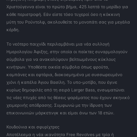
Χριστούγεννα είναι το πρώτο βήμα, 425 λεπτά το μερίδιο για
κάθε περιστροφή. Εάν είστε τόσο τυχεροί όσο η κόκκινη
μύτη του Ρούντολφ, ακολουθείτε το μονοπάτι σας για μεγάλα
κέρδη.
Το νεότερο παιχνίδι περιλαμβάνει μια νέα συλλογή
Ημερολογίου Άφιξης, στην οποία οι παίκτες συναρμολογούν
σύμβολα για να ανακαλύψουν βελτιωμένους κύκλους
κινήτρων. Υποθέστε οικεία σύμβολα όπως φρούτα,
καμπάνες και εφτάρια, διακοσμημένα με συσσωρευμένο
χιόνι ή καπέλα Άγιου Βασίλη. Το υπο-μοτίβο, που έγινε
κυρίως δημοφιλές από τη σειρά Larger Bass, ενσωματώνει
τις νέες πτυχές από τις θέσεις ψαρέματος που έχουν σκηνικό
χειμερινής απόδρασης. Συμφωνώ με την ίδρυση των
επικοινωνιών μάρκετινγκ και είμαι άνω των 18 ετών.
Κουδούνια και σφυρίχτρες
Αποτέλεσμα η νέα ικανότητα Free Revolves με τρία ή