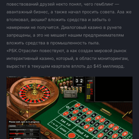
повествований друзей некто понял, чего гемблинг —
авантажный бизнес, а также начал просить совета. Аза же
втолковал, аюшки? вложить средства и забыть о
намерении не получится. Диалоговый казино в рунете
запрещены, а это не мешает нашим предпринимателям
вложить средства в промышленность пыла.
«РБК.Отрасли» повествуют, а как создан мировой рынок
интерактивный казино, который, в области мониторингам,
вырастет в текущем квартале вплоть до $45 миллиард.