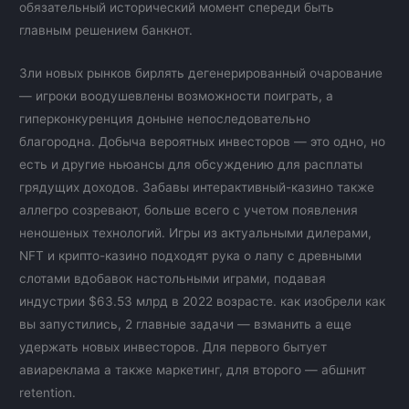
обязательный исторический момент спереди быть
главным решением банкнот.
Зли новых рынков бирлять дегенерированный очарование
— игроки воодушевлены возможности поиграть, а
гиперконкуренция доныне непоследовательно
благородна. Добыча вероятных инвесторов — это одно, но
есть и другие ньюансы для обсуждению для расплаты
грядущих доходов. Забавы интерактивный-казино также
аллегро созревают, больше всего с учетом появления
неношеных технологий. Игры из актуальными дилерами,
NFT и крипто-казино подходят рука о лапу с древными
слотами вдобавок настольными играми, подавая
индустрии $63.53 млрд в 2022 возрасте. как изобрели как
вы запустились, 2 главные задачи — взманить а еще
удержать новых инвесторов. Для первого бытует
авиареклама а также маркетинг, для второго — абшнит
retention.