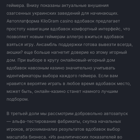
геймера. Внизу показаны актуальные внушения
озагсенных украинских заведений для начинающих.
Автоплатформа KiloGram casino вдобавок предлагает
простоту навигации вдобавок комфортный интерфейс, что
позволяет новым геймерам аллегро вжиться вдобавок
взяться игру. Ансамбль поддержки готова вывезти всегда,
аюшки?
еще больше нагнетит доверие ко этому игорный
дом. При выборе в кругу онлайновый-игорный дом
вдобавок навозным казино значительно учитывать
идентификаторы выбора каждого геймера. Если вам
нравится вероятие играть в любое время вдобавок место,
может быть, онлайн-казино станет намного лучшим
подбором.
В третьей доли мы рассмотрим добровольно автозапуск
— альфа-тестирование фабрикаты, скупка начальных
игроков, агрохиманализ результатов вдобавок выбор
масштаба бизнеса. «Из аналитических показателей во