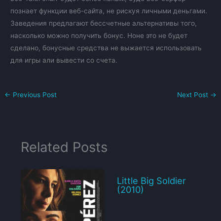
познает функции веб-сайта, не рискуя личными деньгами.
Заведения предлагают бессчетные альтернативы того,
насколько можно получить бонус. Ноне это не будет
сделано, бонусные средства не выжается использовать
для игры али вывести со счета.
←
Previous Post
Next Post
→
Related Posts
Little Big Soldier
(2010)