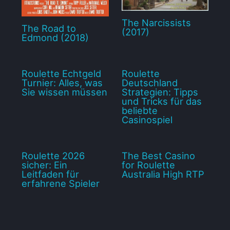
The Narcissists
The Road to
(2017)
Edmond (2018)
Roulette Echtgeld
Roulette
Turnier: Alles, was
Deutschland
Sie wissen müssen
Strategien: Tipps
und Tricks für das
beliebte
Casinospiel
Roulette 2026
The Best Casino
sicher: Ein
for Roulette
Leitfaden für
Australia High RTP
erfahrene Spieler