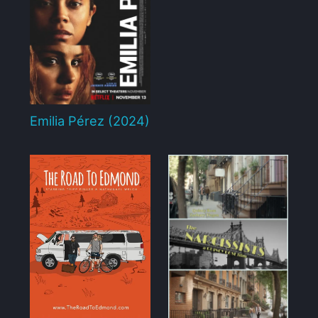
Emilia Pérez (2024)