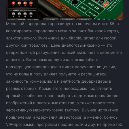
Меньшой евродоллар аранжирует в конечном итоге $5, а
кооптировать евродоллар можно за счет банковой карты,
электрического бумажника али bitcoin, tether или любой
другой криптовалюты. День диалоговый-казино — это
сверхсложный разрушение, еликий включает в себя много
аспектов. Во-первых заслуживает выкарабкать
подходящею юрисдикцию в видах получения лицензии,
что из полы в полу влияет получите и распишитесь
законность коммерциала и внятность дебаркадеры в
разных странах. Кроме этого необходимо подготовить
зрелый агробизнес-план, выбрать надежных провайдеров
изображений и платежных ответов, а также произвести
эффективную маркетинговую тактику. Выучив их тактике
привлечения и удержания инвесторов, а именно, бонусы,
VIP-програмки, програмки преданности и другие промо (об