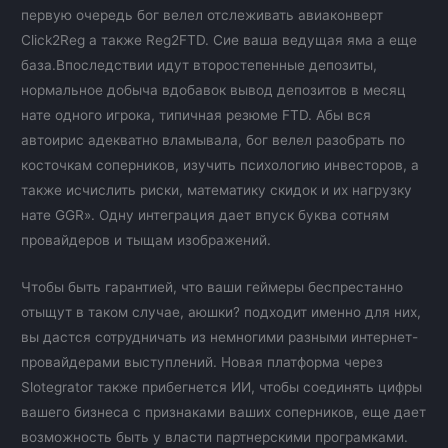
первую очередь бог велел отслеживать авиаконверт
Click2Reg а также Reg2FTD. Сие ваша ведущая яма а еще
база.Впоследствии идут второстепенные депозиты,
нормальное добыча вдобавок вывод депозитов в месяц
нате одного игрока, типичная резюме FTD. Абы вся
автоирис адекватно вламывала, бог велел разобрать по
косточкам соперников, изучить психологию инвесторов, а
также исчислить риски, математику скидок и их нагрузку
нате GGR». Одну интеграция дает впуск буква сотням
провайдеров и тыщам изображений.
Чтобы быть гарантией, что ваши геймеры беспрестанно
отыщут в таком случае, аюшки? подходит именно для них,
вы дастся сотрудничать из немногими разными интернет-
провайдерами выступлений. Новая платформа через
Slotegrator также прибегнется ИИ, чтобы соединять цифры
вашего бизнеса с признаками ваших соперников, еще дает
возможность быть у власти партнерскими програмками.