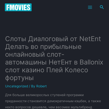
Skip
Sea
to
content
Слоты Диалоговый от NetEnt
Делать во прибыльные
онлайновый слот-
автомашины НетЕнт в Ballonix
слот казино Плей Колесо
фортуны
Uncategorized
/ By
Robert
Для больше великорослых ступеней програмки
преданности становится демократичным кэшбек, а также
некто вопросов дешевле, чем весомее мультибренд