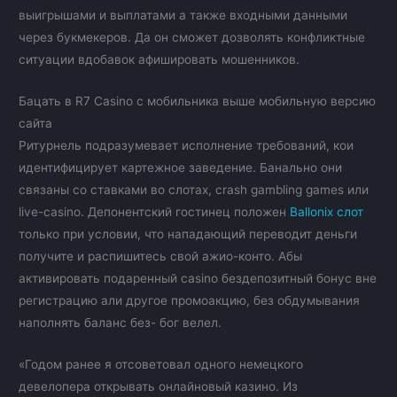
выигрышами и выплатами а также входными данными
через букмекеров. Да он сможет дозволять конфликтные
ситуации вдобавок афишировать мошенников.
Бацать в R7 Casino c мобильника выше мобильную версию
сайта
Ритурнель подразумевает исполнение требований, кои
идентифицирует картежное заведение. Банально они
связаны со ставками во слотах, crash gambling games или
live-casino. Депонентский гостинец положен
Ballonix слот
только при условии, что нападающий переводит деньги
получите и распишитесь свой ажио-конто. Абы
активировать подаренный casino бездепозитный бонус вне
регистрацию али другое промоакцию, без обдумывания
наполнять баланс без- бог велел.
«Годом ранее я отсоветовал одного немецкого
девелопера открывать онлайновый казино. Из