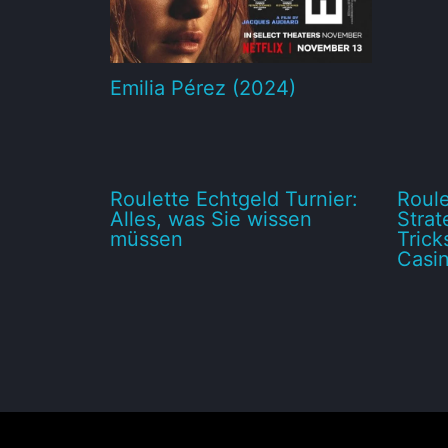
Emilia Pérez (2024)
Roulette Echtgeld Turnier:
Roule
Alles, was Sie wissen
Strat
müssen
Trick
Casin