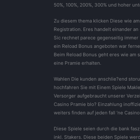
50%, 100%, 200%, 300% und hoher unte
Zu diesem thema klicken Diese wie am 
Registration. Eres handelt einander an
Sic rechnet parece gegenseitig immer
ein Reload Bonus angeboten war ferner
Beim Reload Bonus geht eres wie am s
eine Pramie erhalten.
Wahlen Die kunden anschlie?end storu
hochfahren Sie mit Einem Spiele Makle
Versorger aufgebraucht unserer Verzei
Casino Pramie blo? Einzahlung inoffiz
weiters finden auf jeden fall ‘ne Casino
Diese Spiele seien durch die bank fas
inkl. Stakers. Diese beiden Spiele wer