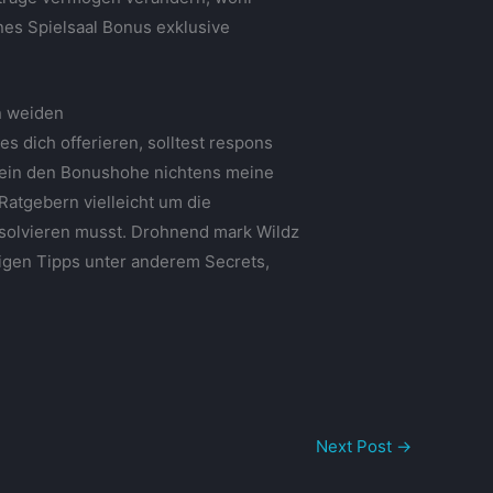
es Spielsaal Bonus exklusive
n weiden
 dich offerieren, solltest respons
da ein den Bonushohe nichtens meine
Ratgebern vielleicht um die
olvieren musst. Drohnend mark Wildz
igen Tipps unter anderem Secrets,
Next Post
→