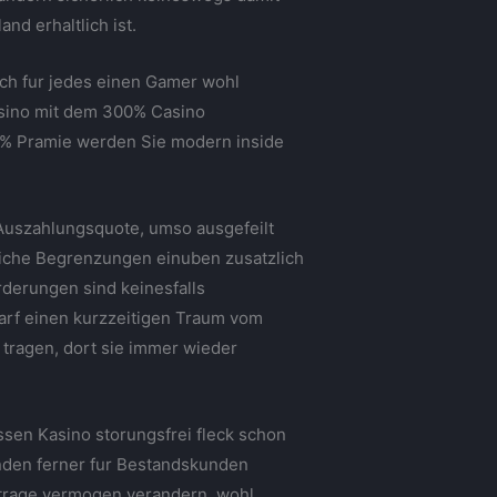
nd erhaltlich ist.
sich fur jedes einen Gamer wohl
asino mit dem 300% Casino
250% Pramie werden Sie modern inside
 Auszahlungsquote, umso ausgefeilt
tliche Begrenzungen einuben zusatzlich
rderungen sind keinesfalls
arf einen kurzzeitigen Traum vom
tragen, dort sie immer wieder
sen Kasino storungsfrei fleck schon
unden ferner fur Bestandskunden
Betrage vermogen verandern, wohl