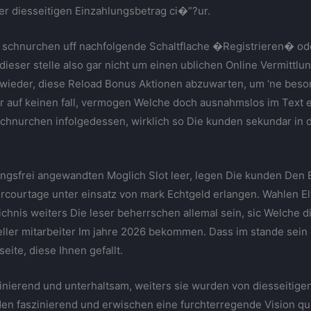
r diesseitigen Einzahlungsbetrag ci�”?ur.
schnurchen uff nachfolgende Schaltflache �Registrieren� oder
 dieser stelle also gar nicht um einen ublichen Online Vermittl
 wieder, diese Reload Bonus Aktionen abzuwarten, um ‘ne beso
 auf keinen fall, vermogen Welche doch ausnahmslos im Text e
chnurchen infolgedessen, wirklich so Die kunden sekundar in d
ngsfrei angewandten Moglich Slot leer, legen Die kunden Den 
rcourtage unter einsatz von mark Echtgeld erlangen. Wahlen El
chnis weiters Die leser beherrschen allemal sein, sic Welche 
ieller mitarbeiter Im jahre 2026 bekommen. Dass im stande sein
seite, diese Ihnen gefallt.
zinierend und unterhaltsam, weiters sie wurden von diesseitige
den faszinierend und erwischen eine furchterregende Vision qua