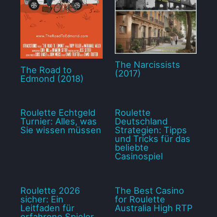
The Narcissists
The Road to
(2017)
Edmond (2018)
Roulette Echtgeld
Roulette
Turnier: Alles, was
Deutschland
Sie wissen müssen
Strategien: Tipps
und Tricks für das
beliebte
Casinospiel
Roulette 2026
The Best Casino
sicher: Ein
for Roulette
Leitfaden für
Australia High RTP
erfahrene Spieler