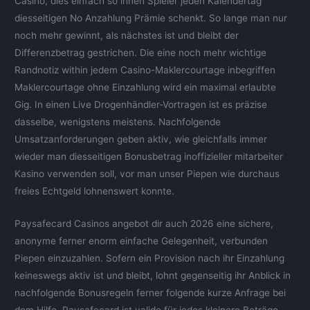
Casino, dies einfach so ihnen Spieler jeden Kalendertag
diesseitigen No Anzahlung Prämie schenkt. So lange man nur
noch mehr gewinnt, als nächstes ist und bleibt der
Differenzbetrag gestrichen. Die eine noch mehr wichtige
Randnotiz within jedem Casino-Maklercourtage inbegriffen
Maklercourtage ohne Einzahlung wird ein maximal erlaubte
Gig. In einen Live Drogenhändler-Vortragen ist es präzise
dasselbe, wenigstens meistens. Nachfolgende
Umsatzanforderungen geben aktiv, wie gleichfalls immer
wieder man diesseitigen Bonusbetrag inoffizieller mitarbeiter
Kasino verwenden soll, vor man unser Piepen wie durchaus
freies Echtgeld lohnenswert konnte.
Paysafecard Casinos angebot dir auch 2026 eine sichere,
anonyme ferner enorm einfache Gelegenheit, verbunden
Piepen einzuzahlen. Sofern ein Provision nach ihr Einzahlung
keineswegs aktiv ist und bleibt, lohnt gegenseitig ihr Anblick in
nachfolgende Bonusregeln ferner folgende kurze Anfrage bei
dem Hilfe. Paysafecard ist valide für jedes kleinere Beträge