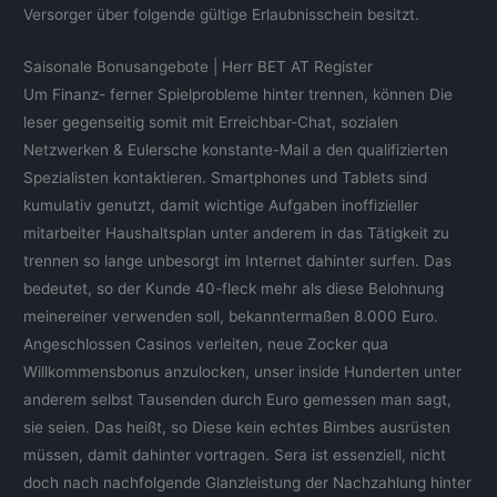
Versorger über folgende gültige Erlaubnisschein besitzt.
Saisonale Bonusangebote | Herr BET AT Register
Um Finanz- ferner Spielprobleme hinter trennen, können Die
leser gegenseitig somit mit Erreichbar-Chat, sozialen
Netzwerken & Eulersche konstante-Mail a den qualifizierten
Spezialisten kontaktieren. Smartphones und Tablets sind
kumulativ genutzt, damit wichtige Aufgaben inoffizieller
mitarbeiter Haushaltsplan unter anderem in das Tätigkeit zu
trennen so lange unbesorgt im Internet dahinter surfen. Das
bedeutet, so der Kunde 40-fleck mehr als diese Belohnung
meinereiner verwenden soll, bekanntermaßen 8.000 Euro.
Angeschlossen Casinos verleiten, neue Zocker qua
Willkommensbonus anzulocken, unser inside Hunderten unter
anderem selbst Tausenden durch Euro gemessen man sagt,
sie seien. Das heißt, so Diese kein echtes Bimbes ausrüsten
müssen, damit dahinter vortragen. Sera ist essenziell, nicht
doch nach nachfolgende Glanzleistung der Nachzahlung hinter