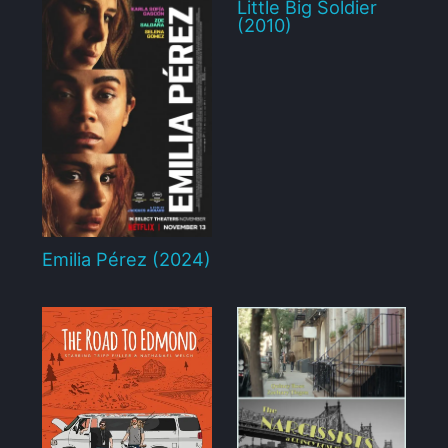
Little Big Soldier
(2010)
Emilia Pérez (2024)