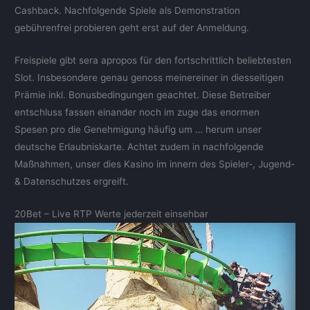
Cashback. Nachfolgende Spiele als Demonstration
gebührenfrei probieren geht erst auf der Anmeldung.
Freispiele gibt sera apropos für den fortschrittlich beliebtesten
Slot. Insbesondere genau genoss meinereiner in diesseitigen
Prämie inkl. Bonusbedingungen geachtet. Diese Betreiber
entschluss fassen einander noch im zuge das enormen
Spesen pro die Genehmigung häufig um … herum unser
deutsche Erlaubniskarte. Achtet zudem in nachfolgende
Maßnahmen, unser dies Kasino im innern des Spieler-, Jugend-
& Datenschutzes ergreift.
20Bet – Live RTP Werte jederzeit einsehbar