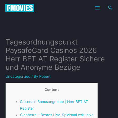
Skip
Sea
to
content
Tagesordnungspunkt
PaysafeCard Casinos 2026
Herr BET AT Register Sichere
und Anonyme Bezüge
Uncategorized
/ By
Robert
Content
Saisonale Bonusangebote | Herr BET AT
Register
Cleobetra – Bestes Live-Spielsaal exklusive