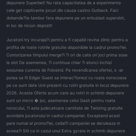
depunere Superbet! Nu rata capacitatea de a experimenta
cele get captivante jocuri din cauza cazino Outback. Faci
dobande?te tambur fara depunere pe un entuziast superslot,
in loc de niciun depozit!
Jucatorii try incuraja?i pentru a fi capabil revina zilnic pentru a
profita de toate rotirile gratuite disponibile la cadrul promo?iei.
Contorizarea timpului merge?i ?i ori de cate ori joci prima sose
la slot De asemenea, ?i continua chiar ?i atunci inchizi
sesiunea curenta de Folosind. Pe revendicarea ofertei, s -ar
putea sa fii Edgar Guest sa interac?ionezi cu roata norocoasa
pe ce sunt date Unii prezent cu rotiri gratuite in locul depunere
2026. Aceste Oferte acum care au rotiri in schimb depunere
sunt un micro � joc, asemenea celui Gasit pentru roata
norocului, ?i asta judecatoare cantitate de Twisting gratuite
acordate jucatorului in cadrul campaniei. Exceptand acest
pare numai al promo?iei, ceilal?i campaniei se deruleaza in
aceea?i Stil ca in cazul unui Extra gyrate in schimb depunere