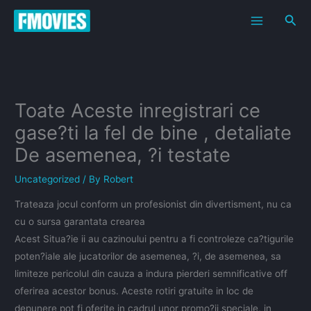
Skip
Sea
to
content
Toate Aceste inregistrari ce
gase?ti la fel de bine , detaliate
De asemenea, ?i testate
Uncategorized
/ By
Robert
Trateaza jocul conform un profesionist din divertisment, nu ca
cu o sursa garantata crearea
Acest Situa?ie ii au cazinoului pentru a fi controleze ca?tigurile
poten?iale ale jucatorilor de asemenea, ?i, de asemenea, sa
limiteze pericolul din cauza a indura pierderi semnificative off
oferirea acestor bonus. Aceste rotiri gratuite in loc de
depunere pot fi oferite in cadrul unor promo?ii speciale, in