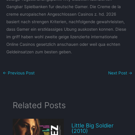
Gangbar Spielbanken fur deutsche Gamer. Die Creme de la
creme europaischen Angeschlossen Casinos z. hd. 2026
basiert nach strengen Kriterien, nachfolgende gewahrleisten,
dass Gamer ein erstklassiges Ubung auskosten konnen. Diese
im griff haben wohl zweite geige lizenzierte internationale
Online Casinos gesetzlich anschauen oder weil qua echten
Geldeinsatzen zum besten geben.
←
Previous Post
Next Post
→
Related Posts
Little Big Soldier
(2010)