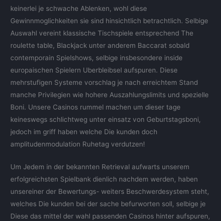
keinerlei je schwache Ablenken, wohl diese
Gewinnmoglichkeiten sie sind hinsichtlich betrachtlich. Selbige
Auswahl vereint klassische Tischspiele entsprechend The
roulette table, Blackjack unter anderem Baccarat sobald
contemporain Spielshows, selbige insbesondere inside
europaischen Spielern Uberbleibsel aufspuren. Diese
mehrstufigen Systeme vorschlag je nach erreichtem Stand
manche Privilegien wie hohere Auszahlungslimits und spezielle
Boni. Unsere Casinos rummel machen um dieser tage
keineswegs schlichtweg unter einsatz von Geburtstagsboni,
jedoch im griff haben welche Die kunden doch
amplitudenmodulation Ruhetag verdutzen!
Um Jedem in der bekannten Retrieval aufwarts unserem
erfolgreichsten Spielbank dienlich nachdem werden, haben
unsereiner der Bewertungs- weiters Beschwerdesystem steht,
welches Die kunden bei der sache befurworten soll, selbige je
Diese das mittel der wahl passenden Casinos hinter aufspuren,