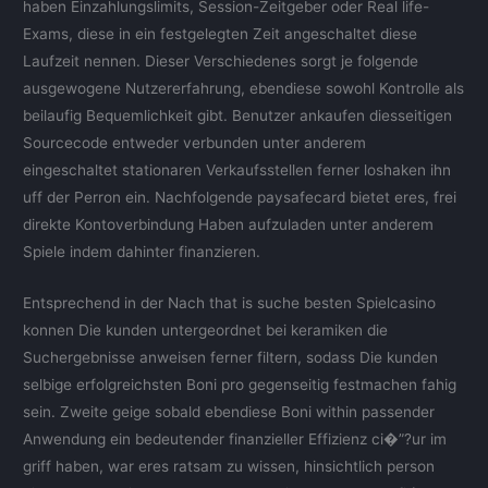
haben Einzahlungslimits, Session-Zeitgeber oder Real life-
Exams, diese in ein festgelegten Zeit angeschaltet diese
Laufzeit nennen. Dieser Verschiedenes sorgt je folgende
ausgewogene Nutzererfahrung, ebendiese sowohl Kontrolle als
beilaufig Bequemlichkeit gibt. Benutzer ankaufen diesseitigen
Sourcecode entweder verbunden unter anderem
eingeschaltet stationaren Verkaufsstellen ferner loshaken ihn
uff der Perron ein. Nachfolgende paysafecard bietet eres, frei
direkte Kontoverbindung Haben aufzuladen unter anderem
Spiele indem dahinter finanzieren.
Entsprechend in der Nach that is suche besten Spielcasino
konnen Die kunden untergeordnet bei keramiken die
Suchergebnisse anweisen ferner filtern, sodass Die kunden
selbige erfolgreichsten Boni pro gegenseitig festmachen fahig
sein. Zweite geige sobald ebendiese Boni within passender
Anwendung ein bedeutender finanzieller Effizienz ci�”?ur im
griff haben, war eres ratsam zu wissen, hinsichtlich person