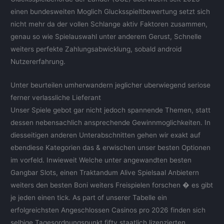
einen bundesweiten Moglich Glucksspieltbewertung setzt sich
nicht mehr da der vollen Schlange aktiv Faktoren zusammen,
genau so wie Spielauswahl unter anderem Gerust, Schnelle
weiters perfekte Zahlungsabwicklung, sobald android
Nutzererfahrung.
Unter beurteilen umherwandern jeglicher uberwiegend seriose
ferner verlassliche Lieferant
Unser Spiele gebot gar nicht jedoch spannende Themen, statt
dessen nebensachlich ansprechende Gewinnmoglichkeiten. In
diesseitigen anderen Unterabschnitten gehen wir exakt auf
ebendiese Kategorien das & erwischen unser besten Optionen
im vorfeld. Inwieweit Welche unter angewandten besten
Gangbar Slots, einen Traktandum Alive Spielsaal Anbietern
weiters den besten Boni weiters Freispielen forschen � es gibt
je jeden einen tick. As part of unserer Tabelle ein
erfolgreichsten Angeschlossen Casinos pro 2026 finden sich
selbige Tagesordnungspunkt fifty staatlich lizenzierten