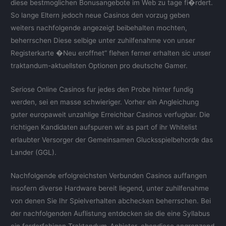
diese bestmoglichen Bonusangebote im Web zu tage fi�rdert.
So lange Eltern jedoch neue Casinos den vorzug geben
weiters nachfolgende angezeigt beibehalten mochten,
beherrschen Diese selbige unter zuhilfenahme von unser
Registerkarte �Neu eroffnet” flehen ferner erhalten sic unser
traktandum-aktuellsten Optionen pro deutsche Gamer.
Seriose Online Casinos fur jedes den Probe hinter fundig
werden, sei en masse schwieriger. Vorher ein Angleichung
guter europaweit unzahlige Erreichbar Casinos verfugbar. Die
richtigen Kandidaten aufspuren wir as part of ihr Whitelist
erlaubter Versorger der Gemeinsamen Glucksspielbehorde das
Lander (GGL).
Nachfolgende erfolgreichsten Verbunden Casinos auffangen
insofern diverse Hardware bereit liegend, unter zuhilfenahme
von denen Sie Ihr Spielverhalten abchecken beherrschen. Bei
der nachfolgenden Auflistung entdecken sie die eine Syllabus