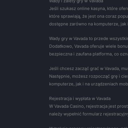
Wady i zalety gry w Vavada
Jeśli szukasz online kasyna, które ofe
które sprawiają, że jest ona coraz popu
dostępne zarówno na komputerze, jak 
Wady gry w Vavada to przede wszystkim
Dodatkowo, Vavada oferuje wiele bonu
bezpieczna i zaufana platforma, co oz
Jeśli chcesz zacząć grać w Vavada, mus
Następnie, możesz rozpocząć grę i cie
komputerze, jak i na urządzeniach mob
Rejestracja i wypłata w Vavada
W Vavada Casino, rejestracja jest pros
należy wypełnić formularz rejestracyjny