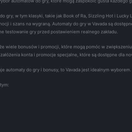
 wybór automatów do gry, które mogą zaspokoić gusta każdego g
 gry, w tym klasyki, takie jak Book of Ra, Sizzling Hot i Lucky
emocji i szans na wygraną. Automaty do gry w Vavada są dostęp
ne testowanie gry przed postawieniem realnego zakładu.
kże wiele bonusów i promocji, które mogą pomóc w zwiększeni
załóżenia konta i promocje specjalne, które są dostępne dla now
uje automaty do gry i bonusy, to Vavada jest idealnym wyborem. Za
 tym: