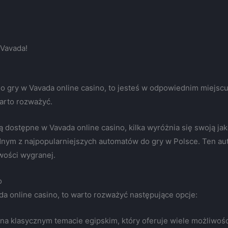
w Vavada!
o gry w Vavada online casino, to jesteś w odpowiednim miejscu
arto rozważyć.
 dostępne w Vavada online casino, kilka wyróżnia się swoją jak
jednym z najpopularniejszych automatów do gry w Polsce. Ten au
iwości wygranej.
o
da online casino, to warto rozważyć następujące opcje:
 na klasycznym temacie egipskim, który oferuje wiele możliwoś