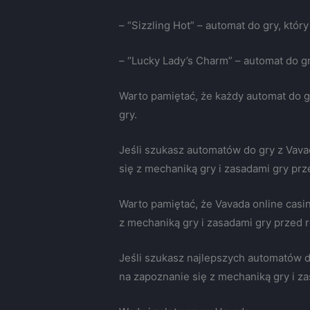
– “Sizzling Hot” – automat do gry, któr
– “Lucky Lady’s Charm” – automat do gr
Warto pamiętać, że każdy automat do g
gry.
Jeśli szukasz automatów do gry z Vava
się z mechaniką gry i zasadami gry pr
Warto pamiętać, że Vavada online casi
z mechaniką gry i zasadami gry przed 
Jeśli szukasz najlepszych automatów d
na zapoznanie się z mechaniką gry i z