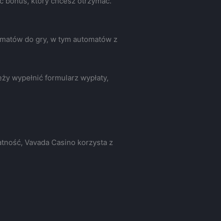
ać bonus, który chcesz otrzymać.
omatów do gry, w tym automatów z
ży wypełnić formularz wypłaty,
tność, Vavada Casino korzysta z