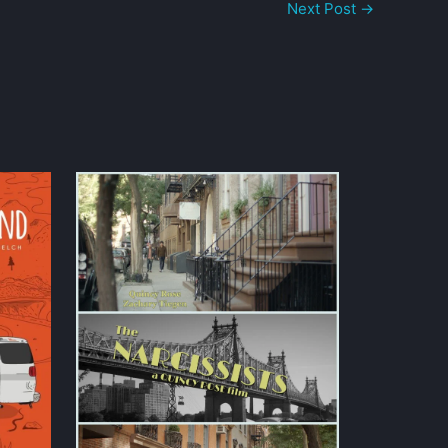
Next Post
→