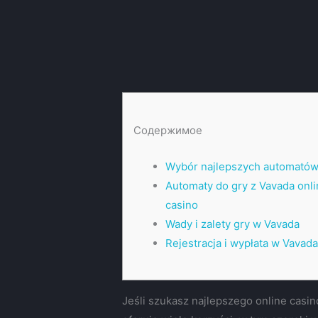
Содержимое
Wybór najlepszych automatów
Automaty do gry z Vavada onl
casino
Wady i zalety gry w Vavada
Rejestracja i wypłata w Vavad
Jeśli szukasz najlepszego online casin