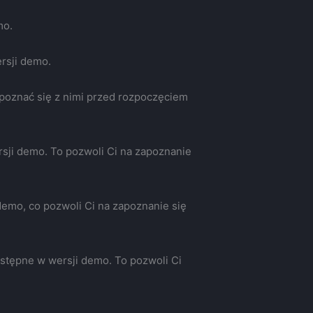
mo.
ersji demo.
apoznać się z nimi przed rozpoczęciem
rsji demo. To pozwoli Ci na zapoznanie
demo, co pozwoli Ci na zapoznanie się
ostępne w wersji demo. To pozwoli Ci