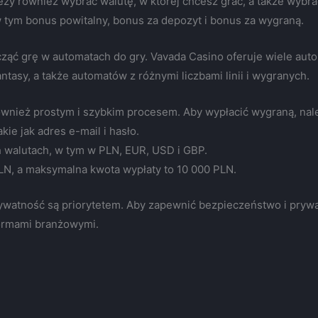
eży również wybrać walutę, w której chcesz grać, a także wybr
 tym bonus powitalny, bonus za depozyt i bonus za wygraną.
ząć grę w automatach do gry. Vavada Casino oferuje wiele aut
fantasy, a także automatów z różnymi liczbami linii i wygranych.
ównież prostym i szybkim procesem. Aby wypłacić wygraną, nale
ie jak adres e-mail i hasło.
h walutach, w tym w PLN, EUR, USD i GBP.
LN, a maksymalna kwota wypłaty to 10 000 PLN.
ywatność są priorytetem. Aby zapewnić bezpieczeństwo i prywa
normami branżowymi.