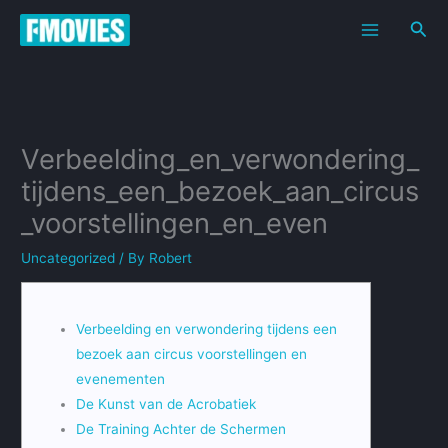
Skip
Sea
to
content
Verbeelding_en_verwondering_
tijdens_een_bezoek_aan_circus
_voorstellingen_en_even
Uncategorized
/ By
Robert
Verbeelding en verwondering tijdens een
bezoek aan circus voorstellingen en
evenementen
De Kunst van de Acrobatiek
De Training Achter de Schermen