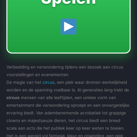
Verbeelding en verwondering tijdens een bezoek aan circus
voorstellingen en evenementen
De magie van het
circus
, een plek waar dromen werkelijkheid
worden en de spanning voelbaar is. Al generaties lang trekt de
circus
mensen van alle leeftijden, een unieke vorm van
entertainment die verwondering oproept en een onvergetelijke
ervaring biedt. Van adembenemende acrobatiek tot grappige
clowns en majestueuze dieren, het circus biedt een breed
scala aan acts die het publiek keer op keer weten te boeien.
Het is een wereld vol fantasie, kleur en opwinding, een plek