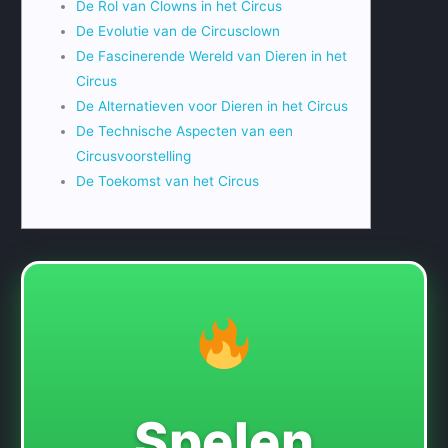
De Rol van Clowns in het Circus
De Evolutie van de Circusclown
De Fascinerende Wereld van Dieren in het
Circus
De Alternatieven voor Dieren in het Circus
De Technische Aspecten van een
Circusvoorstelling
De Toekomst van het Circus
Spelen