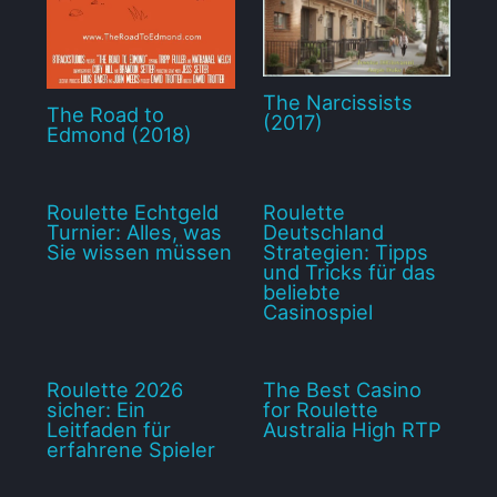
The Narcissists
The Road to
(2017)
Edmond (2018)
Roulette Echtgeld
Roulette
Turnier: Alles, was
Deutschland
Sie wissen müssen
Strategien: Tipps
und Tricks für das
beliebte
Casinospiel
Roulette 2026
The Best Casino
sicher: Ein
for Roulette
Leitfaden für
Australia High RTP
erfahrene Spieler