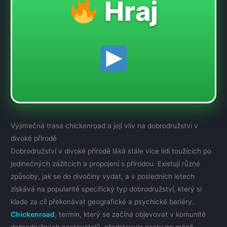
Hraj
Výjimečná trasa chickenroad a její vliv na dobrodružství v
divoké přírodě
Dobrodružství v divoké přírodě láká stále více lidí toužících po
jedinečných zážitcích a propojení s přírodou. Existují různé
způsoby, jak se do divočiny vydat, a v posledních letech
získává na popularitě specifický typ dobrodružství, který si
klade za cíl překonávat geografické a psychické bariéry.
Chickenroad
, termín, který se začíná objevovat v komunitě
dobrodružných cestovatelů, představuje cestu po méně