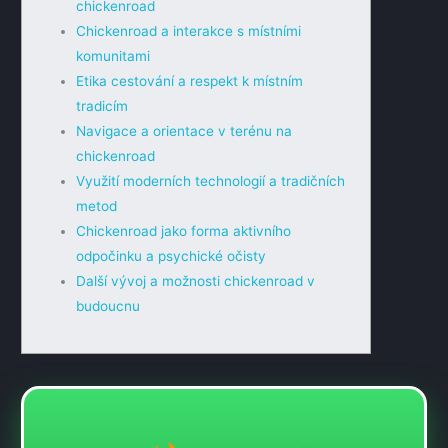
chickenroad
Chickenroad a interakce s místními
komunitami
Etika cestování a respekt k místním
tradicím
Navigace a orientace v terénu na
chickenroad
Využití moderních technologií a tradičních
metod
Chickenroad jako forma aktivního
odpočinku a psychické očisty
Další vývoj a možnosti chickenroad v
budoucnu