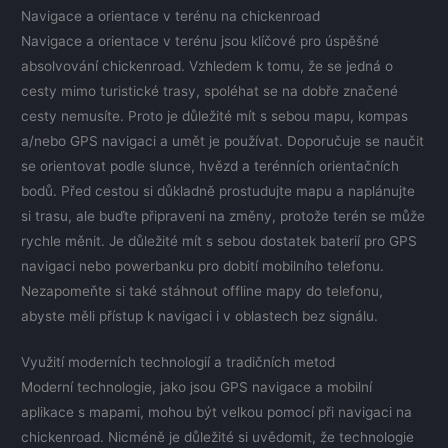
Navigace a orientace v terénu na chickenroad
Navigace a orientace v terénu jsou klíčové pro úspěšné
absolvování chickenroad. Vzhledem k tomu, že se jedná o
cesty mimo turistické trasy, spoléhat se na dobře značené
cesty nemusíte. Proto je důležité mít s sebou mapu, kompas
a/nebo GPS navigaci a umět je používat. Doporučuje se naučit
se orientovat podle slunce, hvězd a terénních orientačních
bodů. Před cestou si důkladně prostudujte mapu a naplánujte
si trasu, ale buďte připraveni na změny, protože terén se může
rychle měnit. Je důležité mít s sebou dostatek baterií pro GPS
navigaci nebo powerbanku pro dobití mobilního telefonu.
Nezapomeňte si také stáhnout offline mapy do telefonu,
abyste měli přístup k navigaci i v oblastech bez signálu.
Využití moderních technologií a tradičních metod
Moderní technologie, jako jsou GPS navigace a mobilní
aplikace s mapami, mohou být velkou pomocí při navigaci na
chickenroad. Nicméně je důležité si uvědomit, že technologie