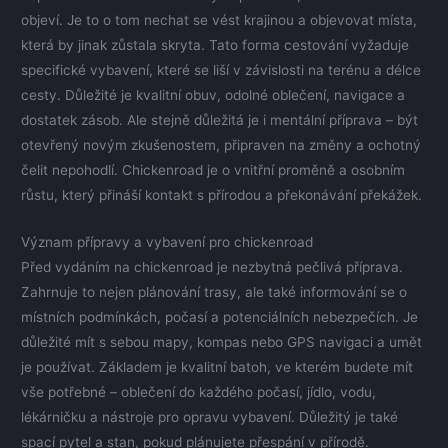
objeví. Je to o tom nechat se vést krajinou a objevovat místa,
která by jinak zůstala skryta. Tato forma cestování vyžaduje
specifické vybavení, které se liší v závislosti na terénu a délce
cesty. Důležité je kvalitní obuv, odolné oblečení, navigace a
dostatek zásob. Ale stejně důležitá je i mentální příprava – být
otevřený novým zkušenostem, připraven na změny a ochotný
čelit nepohodlí. Chickenroad je o vnitřní proměně a osobním
růstu, který přináší kontakt s přírodou a překonávání překážek.
Význam přípravy a vybavení pro chickenroad
Před vydáním na chickenroad je nezbytná pečlivá příprava.
Zahrnuje to nejen plánování trasy, ale také informování se o
místních podmínkách, počasí a potenciálních nebezpečích. Je
důležité mít s sebou mapy, kompas nebo GPS navigaci a umět
je používat. Základem je kvalitní batoh, ve kterém budete mít
vše potřebné – oblečení do každého počasí, jídlo, vodu,
lékárničku a nástroje pro opravu vybavení. Důležitý je také
spací pytel a stan, pokud plánujete přespání v přírodě.