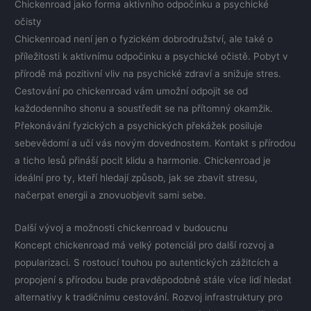
Chickenroad jako forma aktivního odpočinku a psychické
očisty
Chickenroad není jen o fyzickém dobrodružství, ale také o
příležitosti k aktivnímu odpočinku a psychické očistě. Pobyt v
přírodě má pozitivní vliv na psychické zdraví a snižuje stres.
Cestování po chickenroad vám umožní odpojit se od
každodenního shonu a soustředit se na přítomný okamžik.
Překonávání fyzických a psychických překážek posiluje
sebevědomí a učí vás novým dovednostem. Kontakt s přírodou
a ticho lesů přináší pocit klidu a harmonie. Chickenroad je
ideální pro ty, kteří hledají způsob, jak se zbavit stresu,
načerpat energii a znovuobjevit sami sebe.
Další vývoj a možnosti chickenroad v budoucnu
Koncept chickenroad má velký potenciál pro další rozvoj a
popularizaci. S rostoucí touhou po autentických zážitcích a
propojení s přírodou bude pravděpodobně stále více lidí hledat
alternativy k tradičnímu cestování. Rozvoj infrastruktury pro