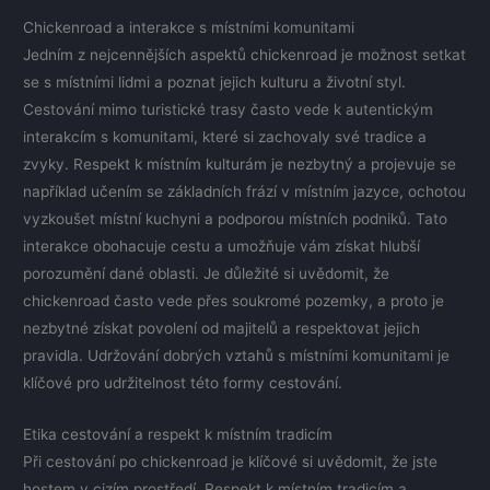
Chickenroad a interakce s místními komunitami
Jedním z nejcennějších aspektů chickenroad je možnost setkat
se s místními lidmi a poznat jejich kulturu a životní styl.
Cestování mimo turistické trasy často vede k autentickým
interakcím s komunitami, které si zachovaly své tradice a
zvyky. Respekt k místním kulturám je nezbytný a projevuje se
například učením se základních frází v místním jazyce, ochotou
vyzkoušet místní kuchyni a podporou místních podniků. Tato
interakce obohacuje cestu a umožňuje vám získat hlubší
porozumění dané oblasti. Je důležité si uvědomit, že
chickenroad často vede přes soukromé pozemky, a proto je
nezbytné získat povolení od majitelů a respektovat jejich
pravidla. Udržování dobrých vztahů s místními komunitami je
klíčové pro udržitelnost této formy cestování.
Etika cestování a respekt k místním tradicím
Při cestování po chickenroad je klíčové si uvědomit, že jste
hostem v cizím prostředí. Respekt k místním tradicím a