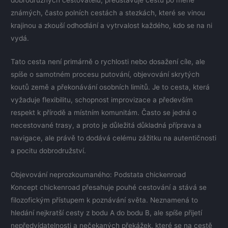
známých, často polních cestách a stezkách, které se vinou
krajinou a zkouší odhodlání a vytrvalost každého, kdo se na ni
vydá.
Tato cesta není primárně o rychlosti nebo dosažení cíle, ale
spíše o samotném procesu putování, objevování skrytých
koutů země a překonávání osobních limitů. Je to cesta, která
vyžaduje flexibilitu, schopnost improvizace a především
respekt k přírodě a místním komunitám. Často se jedná o
necestované trasy, a proto je důležitá důkladná příprava a
navigace, ale právě to dodává celému zážitku na autentičnosti
a pocitu dobrodružství.
Objevování neprozkoumaného: Podstata chickenroad
Koncept chickenroad přesahuje pouhé cestování a stává se
filozofickým přístupem k poznávání světa. Neznamená to
hledání nejkratší cesty z bodu A do bodu B, ale spíše přijetí
nepředvídatelnosti a nečekaných překážek, které se na cestě