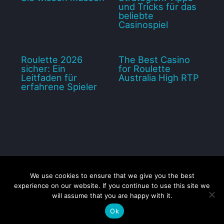
und Tricks für das
beliebte
Casinospiel
Roulette 2026
The Best Casino
sicher: Ein
for Roulette
Leitfaden für
Australia High RTP
erfahrene Spieler
We use cookies to ensure that we give you the best
Disclaimer
Privacy Policy
Contact us
Sitemap
experience on our website. If you continue to use this site we
will assume that you are happy with it.
Copyright © 2026 FMovies
Ok