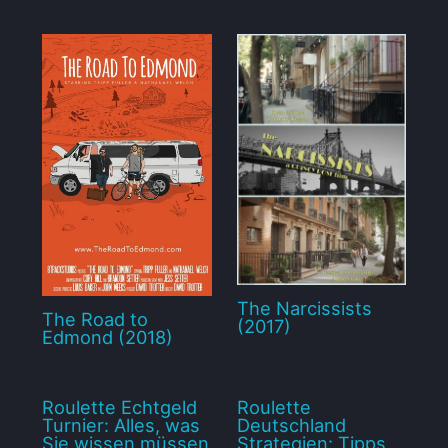
The Narcissists
The Road to
(2017)
Edmond (2018)
Roulette Echtgeld
Roulette
Turnier: Alles, was
Deutschland
Sie wissen müssen
Strategien: Tipps