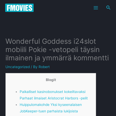
Skip
Sea
to
content
Wonderful Goddess i24slot
mobiili Pokie -vetopeli täysin
ilmainen ja ymmärrä kommentti
Uncategorized
/ By
Robert
Blogit
Paikalliset kasinobonukset kokeiltavaksi
Parhaat ilmaiset Aristocrat Harbors -pelit
Huippulomakohde Yksi kyseenalaisen
JobKeeper-tuen parhaista lukijoista