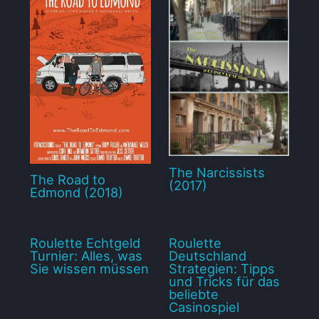
The Narcissists
The Road to
(2017)
Edmond (2018)
Roulette Echtgeld
Roulette
Turnier: Alles, was
Deutschland
Sie wissen müssen
Strategien: Tipps
und Tricks für das
beliebte
Casinospiel