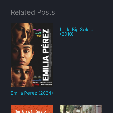
Related Posts
Little Big Soldier
(2010)
Emilia Pérez (2024)