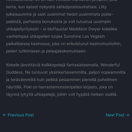
kerta, kun katsot nykyistä sähköpostiosoitettasi. Liity
julkaisuumme ja saat uusimmat tiedot uusimmista pokie-
peleistä, parhaista bonuksista ja voit tutustua uusimpiin
uhkapeliyrityksiin – ei bluffausta! Maddison Dwyer kokeilee
vanhempaa uhkapelien luojaa Sunshine Las Vegasin
paikallisessa kasinossa, joka on erikoistunut kasinomuotoihin,
pelien tutkimiseen ja pelaajakokemukseen.
Kokeile jännittäviä kolikkopelejä fantasiateemalla, Wonderful
Goddess. Ne tuntuvat yksinkertaisemmilta, paljon nopeammilta
ja terävämmiltä kuin pelkkä pelaaminen pienellä puhelimen
näytöllä. Poki on harrastemonsteripelien kirjasto, joka on
täynnä lyhyitä uhkapelejä, joihin voit hypätä hetken sisällä.
←
Previous Post
Next Post
→