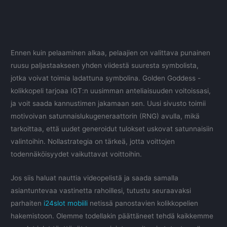
Ennen kuin pelaaminen alkaa, pelaajien on valittava punainen
ruusu paljastaakseen yhden viidestä suuresta symbolista,
jotka voivat toimia ladattuna symbolina. Golden Goddess -
kolikkopeli tarjoaa IGT:n uusimman anteliaisuuden voitoissasi,
ja voit saada kannustimen jakamaan sen. Uusi sivusto toimii
motivoivan satunnaislukugeneraattorin (RNG) avulla, mikä
tarkoittaa, että uudet generoidut tulokset uskovat satunnaisiin
valintoihin. Nollastrategia on tärkeä, jotta voittojen
todennäköisyydet vaikuttavat voittoihin.
Jos siis haluat nauttia videopelistä ja saada samalla
asiantuntevaa vastinetta rahoillesi, tutustu seuraavaksi
parhaiten
i24slot mobiili
netissä panostavien kolikkopelien
hakemistoon. Olemme todellakin päättäneet tehdä kaikkemme