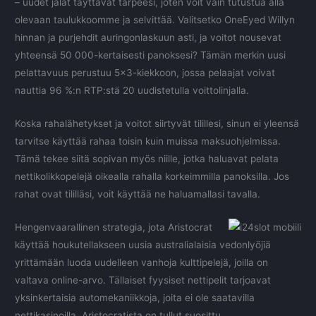
– uudet jalat täyttävät tarpeesi, joten voit vain tutustua alla
olevaan taulukkoomme ja selvittää. Valitsetko OneEyed Willyn
hinnan ja purjehdit auringonlaskuun asti, ja voitot nousevat
yhteensä 50 000-kertaisesti panoksesi? Tämän merkin uusi
pelattavuus perustuu 5×3-kiekkoon, jossa pelaajat voivat
nauttia 96 %:n RTP:stä 20 uudistetulla voittolinjalla.
Koska rahalähetykset ja voitot siirtyvät tilillesi, sinun ei yleensä
tarvitse käyttää rahaa toisin kuin muissa maksuohjelmissa.
Tämä tekee siitä sopivan myös niille, jotka haluavat pelata
nettikolikkopelejä oikealla rahalla korkeimmilla panoksilla. Jos
rahat ovat tililläsi, voit käyttää ne haluamallasi tavalla.
Hengenvaarallinen strategia, jota Aristocrat
käyttää houkutellakseen uusia australialaisia ​​vedonlyöjiä
yrittämään luoda uudelleen vanhoja kulttipelejä, joilla on
valtava online-arvo. Tällaiset fyysiset nettipelit tarjoavat
yksinkertaisia ​​automekaniikkoja, joita ei ole saatavilla
nettikasinoilla. Aristocratista on tullut suosittu