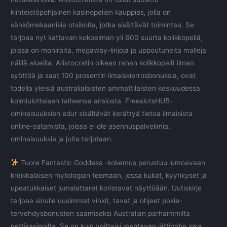
kiinteistöpohjainen kasinopelien kauppias, jolla on
sähkömekaanisia otsikoita, jotka sisältävät toimintaa. Se
tarjoaa nyt kattavan kokoelman yli 600 suurta kolikkopeliä,
joissa on moniraita, megaway-linjoja ja uppoutuneita malleja
näillä alueilla. Aristocratin oikean rahan kolikkopelit ilman
syöttöä ja saat 100 prosentin ilmaiskierrosbonuksia, ovat
todella yleisiä australialaisten ammattilaisten keskuudessa
kolmiulotteisen taiteensa ansiosta. FreeslotsHUB-
ominaisuuksien edut sisältävät kerättyä tietoa ilmaisista
online-satamista, joissa ei ole asennuspalvelimia,
ominaisuuksia ja joita tarjotaan.
Tuore Fantastic Goddess -kokemus perustuu lumoavaan
kreikkalaisen mytologian teemaan, jossa kukat, kyyhkyset ja
upeatukkaiset jumalattaret koristavat näyttöään. Uutiskirje
tarjoaa sinulle uusimmat vinkit, tavat ja ohjeet pokie-
tervehdysbonusten saamiseksi Australian parhaimmilta
nettikasinoilta. Se on kuin voittaisi mahtavan jättipotin joka